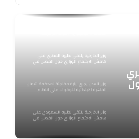
الوزير حسن رداد سأل العمال: هل تصلكم
خدماتنا؟.. فيجيبون: “الدولة لم تتركنا..
وتوجيهات الرئيس السيسي تمنحنا الأمان
والدعم”..
وزير الخارجية يلتقي نظيره القطري على
هامش الاجتماع الوزاري حول القدس في
عمّان
طري
ول
وزير العدل يجري زيارة مفاجئة لمحكمة شمال
القاهرة الابتدائية للوقوف على انتظام
العمل ومراجعة
وزير الخارجية يلتقي نظيره السعودي على
هامش الاجتماع الوزاري حول القدس في
عمّان