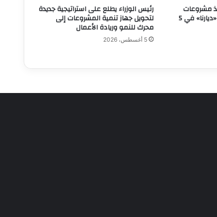
فيذ مشروعات
رئيس الوزراء يطلع على استراتيجية جديدة
«سكن لكل المصريين» و«ديارنا» في 5
لتحويل جهاز تنمية المشروعات إلى
محرك للنمو وريادة الأعمال
5 أغسطس، 2026