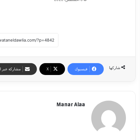
شاركها
فيسبوك
‫X
مشاركة عبر ال
Manar Alaa