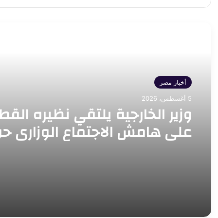
أقرأ التالي
أخبار مصر
5 أغسطس، 2026
وزير الخارجية يلتقي نظيره الق
على هامش الاجتماع الوزاري ح
القدس في عمّان