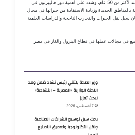
وأكد بدوى على العلاقات الاستراتيجية مع شركة هاليبرتون والتي تمتد لأكثر من 50 عام، وشدد على أهمية دور هاليبرتون في
المناطق الجديدة وزيادة الاستفادة من خبراتها في مجال
بان سبل نقل الخبرات والتجارب الناجحة والدراسات العلمية
وسع في مجالات عملها في قطاع البترول والغاز في مصر
وزير الصحة يلتقي رئيس تشاد ضمن وفد
اللجنة الوزارية «المصرية – التشادية»
لبحث تعزيز
7 أغسطس، 2026
بحث سبل توسيع الشراكات الصناعية
ونقل التكنولوجيا وتعميق التصنيع
المحلي