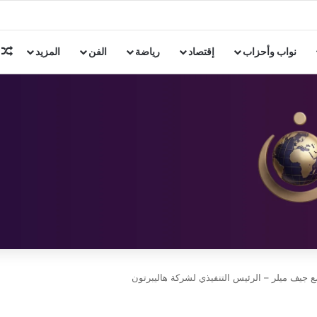
ن 3 دول إسلامية
م
نواب وأحزاب
إقتصاد
رياضة
الفن
المزيد
ع جيف ميلر – الرئيس التنفيذي لشركة هاليبرتون