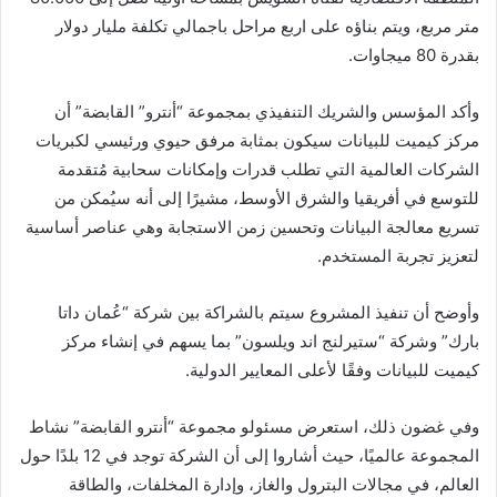
متر مربع، ويتم بناؤه على اربع مراحل باجمالي تكلفة مليار دولار
بقدرة 80 ميجاوات.
وأكد المؤسس والشريك التنفيذي بمجموعة “أنترو” القابضة” أن
مركز كيميت للبيانات سيكون بمثابة مرفق حيوي ورئيسي لكبريات
الشركات العالمية التي تطلب قدرات وإمكانات سحابية مُتقدمة
للتوسع في أفريقيا والشرق الأوسط، مشيرًا إلى أنه سيُمكن من
تسريع معالجة البيانات وتحسين زمن الاستجابة وهي عناصر أساسية
لتعزيز تجربة المستخدم.
وأوضح أن تنفيذ المشروع سيتم بالشراكة بين شركة “عُمان داتا
بارك” وشركة “ستيرلنج اند ويلسون” بما يسهم في إنشاء مركز
كيميت للبيانات وفقًا لأعلى المعايير الدولية.
وفي غضون ذلك، استعرض مسئولو مجموعة “أنترو القابضة” نشاط
المجموعة عالميًا، حيث أشاروا إلى أن الشركة توجد في 12 بلدًا حول
العالم، في مجالات البترول والغاز، وإدارة المخلفات، والطاقة