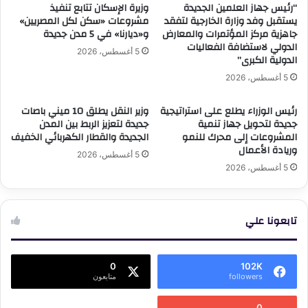
“رئيس جهاز العلمين الجديدة
وزيرة الإسكان تتابع تنفيذ
تريستا)
يستقبل وفد وزارة الخارجية لتفقد
مشروعات «سكن لكل المصريين»
جاهزية مركز المؤتمرات والمعارض
و«ديارنا» في 5 مدن جديدة
الدولي لاستضافة الفعاليات
5 أغسطس، 2026
الدولية الكبرى”
5 أغسطس، 2026
رئيس الوزراء يطلع على استراتيجية
وزير النقل يطلق 10 ميني باصات
جديدة لتحويل جهاز تنمية
جديدة لتعزيز الربط بين المدن
المشروعات إلى محرك للنمو
الجديدة والقطار الكهربائي الخفيف
وريادة الأعمال
5 أغسطس، 2026
5 أغسطس، 2026
تابعونا علي
0
102K
followers
متابعون
0