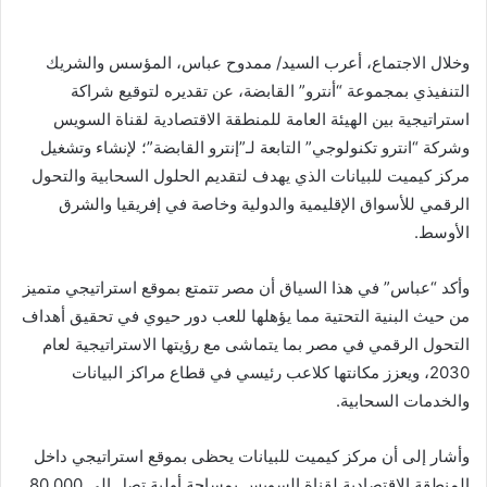
وخلال الاجتماع، أعرب السيد/ ممدوح عباس، المؤسس والشريك
التنفيذي بمجموعة “أنترو” القابضة، عن تقديره لتوقيع شراكة
استراتيجية بين الهيئة العامة للمنطقة الاقتصادية لقناة السويس
وشركة “انترو تكنولوجي” التابعة لـ”إنترو القابضة”؛ لإنشاء وتشغيل
مركز كيميت للبيانات الذي يهدف لتقديم الحلول السحابية والتحول
الرقمي للأسواق الإقليمية والدولية وخاصة في إفريقيا والشرق
الأوسط.
وأكد “عباس” في هذا السياق أن مصر تتمتع بموقع استراتيجي متميز
من حيث البنية التحتية مما يؤهلها للعب دور حيوي في تحقيق أهداف
التحول الرقمي في مصر بما يتماشى مع رؤيتها الاستراتيجية لعام
2030، ويعزز مكانتها كلاعب رئيسي في قطاع مراكز البيانات
والخدمات السحابية.
وأشار إلى أن مركز كيميت للبيانات يحظى بموقع استراتيجي داخل
المنطقة الاقتصادية لقناة السويس بمساحة أولية تصل إلى 80.000