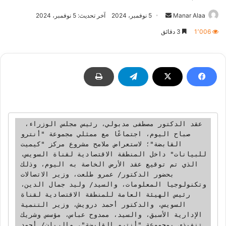
أرسل
Manar Alaa
5 نوفمبر، 2024
آخر تحديث: 5 نوفمبر، 2024
بريدا
1٬006
3 دقائق
إلكترونيا
 عقد الدكتور مصطفى مدبولي، رئيس مجلس الوزراء، 
صباح اليوم، اجتماعًا مع ممثلي مجموعة "أنترو 
القابضة"؛ لاستعراض ملامح مشروع مركز "كيميت 
للبيانات" داخل المنطقة الاقتصادية لقناة السويس، 
الذي تم توقيع عقد الأرض الخاصة به اليوم، وذلك 
بحضور الدكتور/ عمرو طلعت، وزير الاتصالات 
وتكنولوجيا المعلومات، والسيد/ وليد جمال الدين، 
رئيس الهيئة العامة للمنطقة الاقتصادية لقناة 
السويس، والدكتور أحمد درويش، وزير التنمية 
الإدارية الأسبق، والسيد، ممدوح عباس، مؤسس وشريك 
تنفيذي بمجموعة "أنترو القابضة"، والربان/ أحمد 