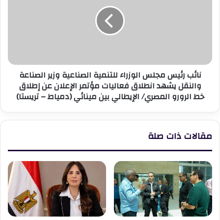
مجلس
الوزراء
للتنمية
الصناعية
وزير
الصناعة
والنقل
نائب رئيس مجلس الوزراء للتنمية الصناعية وزير الصناعة
يشهد
والنقل يشهد انطلاق فعاليات مؤتمر الإعلان عن إطلاق
انطلاق
خط الرورو المصري/ الإيطالي بين مينائي (دمياط – تريستا)
فعاليات
مؤتمر
الإعلان
عن
مقالات ذات صلة
إطلاق
خط
الرورو
المصري/
الإيطالي
بين
مينائي
(دمياط
–