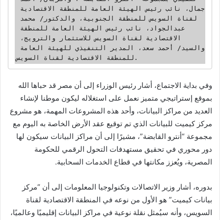
جمال، نائب رئيس الهيئة العامة للمنطقة الاقتصادية 
لقناة السويس للمنطقة الجنوبية، والدكتور/ محمد 
عبدالجواد، نائب رئيس الهيئة العامة للمنطقة 
الاقتصادية لقناة السويس للاستثمار والترويج، 
والسيد/ أحمد سعد، المدير التنفيذي للهيئة العامة 
للمنطقة الاقتصادية لقناة السويس.
وفي بداية الاجتماع، أشار رئيس الوزراء إلى أن مصر قد حباها الله
بموقع إستراتيجي متميز نعمل على استغلاله ليكون موطنا لإنشاء
العديد من مراكز البيانات، وأحد هذه المشروعات المهمة، هو مشروع
مركز كيميت للبيانات الذي تم توقيع عقد الأرض الخاصة به اليوم مع
مجموعة “أنترو القابضة”، مشيرًا إلى أن مراكز البيانات سيكون لها
دور محوري في تحقيق مستهدفات التحول الرقمي للحكومة
المصرية، ويُعزز مكانتها في قطاع الخدمات السحابية.
بدوره، أشار وزير الاتصالات وتكنولوجيا المعلومات إلى أن “مركز
بيانات كيميت” هو الأول من نوعه في المنطقة الاقتصادية لقناة
السويس، وأنه سيُمثل نقلة نوعية في مراكز البيانات إقليميًا وعالميًا،