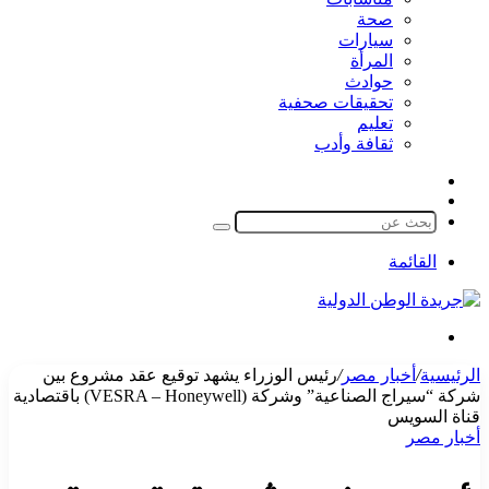
صحة
سيارات
المرأة
حوادث
تحقيقات صحفية
تعليم
ثقافة وأدب
مقال
الوضع
عشوائي
المظلم
بحث
عن
القائمة
بحث
عن
الرئيسية
/
أخبار مصر
/
رئيس الوزراء يشهد توقيع عقد مشروع بين
شركة “سيراج الصناعية” وشركة (VESRA – Honeywell) باقتصادية
قناة السويس
أخبار مصر