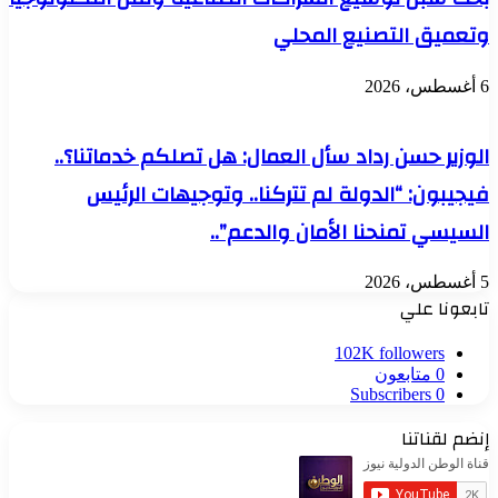
من
وتعميق التصنيع المحلي
أجل
مدن
ومجتمعات
6 أغسطس، 2026
مستدامة»،
الوزير حسن رداد سأل العمال: هل تصلكم خدماتنا؟..
فيجيبون: “الدولة لم تتركنا.. وتوجيهات الرئيس
السيسي تمنحنا الأمان والدعم”..
5 أغسطس، 2026
تابعونا علي
102K
followers
0
متابعون
Subscribers
0
إنضم لقناتنا