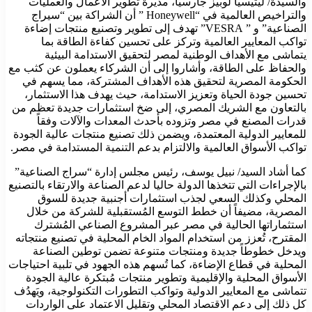
والسيدة/ ليتيسيا لوبيز جارسيا، مديرة تطوير الأعمال والعمليات
والتراخيص العالمية في “Honeywell ” أن الشراكة بين “سيراج
الصناعية” و ” VESRA” تهدف إلى تطوير وتصنيع منتجات إضاءة
تواكب المعايير العالمية وتركز على تحسين كفاءة الطاقة بما
يتماشى مع الأهداف الوطنية لمصر لتحقيق الاستدامة البيئية
والحفاظ على الطاقة، وأشاروا إلى أن الشركاء يعملون عن كثب مع
الحكومة المصرية لتحقيق هذه الأهداف المشتركة، مما يسهم في
تحسين جودة الحياة وتعزيز الاستدامة، حيث يهدف هذا الاستثمار،
بالتعاون مع الشريك المصري، إلى ضخ استثمارات جديدة تعظم من
قدرات المصنع في مصر وتزوده بأحدث المعدات والآلات وفقاً
للمعايير الدولية المعتمدة، ويضمن ذلك تصنيع منتجات عالية الجودة
تواكب الأسواق العالمية والالتزام بدعم التنمية المستدامة في مصر.
كما أشاد السيد/ نبيل يوسف، رئيس مجلس إدارة “سراج الصناعية”
بالإجراءات التي تتخذها الدولة حاليا لدعم الصناعة والارتقاء بالتصنيع
المحلي وكذلك السعي لجذب استثمارات أجنبية جديدة للسوق
المصرية، مضيفاً أن خطط التوسع المُستقبلية للشركة من خلال
استثماراتها الحالية في مصر عبر المشروع الصناعي المُشترك
المقترح، تُعزز من استخدام المواد الخام المحلية في تصنيع منتجاته
ويدخل خطوطاً جديدة ومنتجات متنوعة تضمن توطين الصناعة
المحلية في قطاع الإضاءة، كما تُسهم هذه الجهود في تلبية احتياجات
الأسواق المحلية والإقليمية وتطوير منتجات مُبتكرة عالية الجودة
تتماشى مع المعايير الدولية وتواكب التطورات التكنولوجية، ويَهدُف
كل ذلك إلى دعم الاقتصاد المحلي وتقليل الاعتماد على الواردات