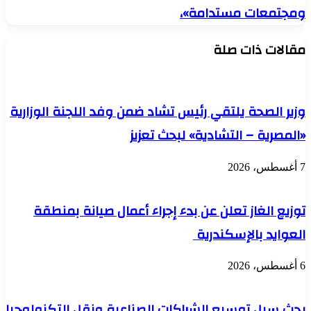
الذي
ومجتمعات مستدامة»،
باقتصادية
تستضيفه
قناة
القاهرة
السويس
مقالات ذات صلة
خلال
الفترة
من
4-
8
وزير الصحة يلتقي رئيس تشاد ضمن وفد اللجنة الوزارية
نوفمبر
الحالي
«المصرية – التشادية» لبحث تعزيز
بتشريف
فخامة
الرئيس
7 أغسطس، 2026
عبد
الفتاح
السيسي
توزيع الغاز تعلن عن بدء إجراء أعمال صيانة بمنطقة
تحت
شعار
العوايد بالإسكندرية
«كل
شيء
6 أغسطس، 2026
يبدأ
محليًا..
لنعمل
بحث سبل توسيع الشراكات الصناعية ونقل التكنولوجيا
معًا