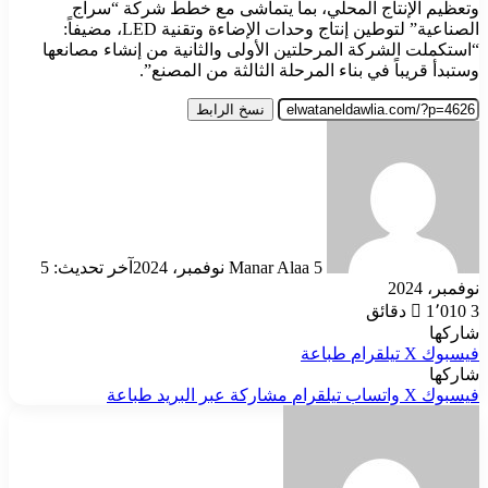
وتعظيم الإنتاج المحلي، بما يتماشى مع خطط شركة “سراج
الصناعية” لتوطين إنتاج وحدات الإضاءة وتقنية LED، مضيفاً:
“استكملت الشركة المرحلتين الأولى والثانية من إنشاء مصانعها
وستبدأ قريباً في بناء المرحلة الثالثة من المصنع”.
نسخ الرابط
أرسل
بريدا
إلكترونيا
5 نوفمبر، 2024
Manar Alaa
آخر تحديث: 5
نوفمبر، 2024
3 دقائق
1٬010
شاركها
فيسبوك
‫X
تيلقرام
طباعة
شاركها
فيسبوك
‫X
واتساب
تيلقرام
مشاركة عبر البريد
طباعة