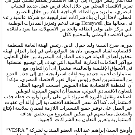
كما أشار رئيس الوزراء إلى أن هذا الاستثمار يساهم بشكل كبير في
تعزيز الاقتصاد المحلي من خلال ايجاد فرص عمل جديدة للشباب
المصري، بما يزيد من الطاقة الإنتاجية للبلاد من خلال التصنيع
المحلي، لافتاً إلى أن بناء شراكات استراتيجية مع شركة عالمية رائدة
فى مجالها مثل Honeywell يهدف لدعم وتعزيز المبادرات الوطنية
التي تركز على توفير الطاقة والحد من الاستهلاك، بما يعود بالفائدة
على الاقتصاد الوطني والمجتمع ككل.
بدوره، صرح السيد/ وليد جمال الدين، رئيس الهيئة العامة للمنطقة
الاقتصادية لقناة السويس، بأن هذا التوقيع يأتي في إطار التزام الهيئة
بتحقيق أهداف الدولة في دعم الصادرات المصرية من خلال التعاون
مع أكبر العلامات التجارية العالمية، التي تهدف إلى توسيع أنشطتها
في الأسواق الإقليمية والعالمية، مشيراً إلى أن التعاون مع
استثمارات أجنبية جديدة وتحالفات استراتيجية أدى إلى جذب العديد
من المستثمرين لضخ رؤوس أموال تعزز الاقتصاد المصري، مؤكداً
أن المنطقة الاقتصادية لقناة السويس أصبحت الوجهة المثلى
للتعاون الاقتصادي الدولي، مضيفاً أن الجهود المبذولة لتوطين
الصناعة وتقليل فاتورة الاستيراد تأتي على رأس أولويات خطة جذب
الاستثمارات، كما أكد سعي المنطقة الاقتصادية إلى إزالة أي عقبات
عبر العمل على توفير جميع التيسيرات اللازمة لضمان سلاسة الإنتاج
والتشغيل مما يسهم في تمكين المشروع من تحقيق أهدافه
الاستثمارية وتعزيز التعاون مع الشراكات الأجنبية.
وأوضح السيد/ إبراهيم عبد الله، العضو المنتدب لشركة ” VESRA”