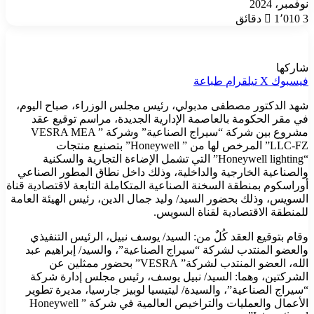
نوفمبر، 2024
3 دقائق
1٬010
شاركها
فيسبوك
‫X
تيلقرام
طباعة
شهد الدكتور مصطفى مدبولي، رئيس مجلس الوزراء، صباح اليوم،
في مقر الحكومة بالعاصمة الإدارية الجديدة، مراسم توقيع عقد
مشروع بين شركة “سيراج الصناعية” وشركة ” VESRA MEA
LLC-FZ” المرخص لها من ” Honeywell” بتصنيع منتجات
“Honeywell lighting” التي تشمل الإضاءة التجارية والسكنية
والصناعية الخارجية والداخلية، وذلك داخل نطاق المطور الصناعي
أوراسكوم بمنطقة السخنة الصناعية المتكاملة التابعة لاقتصادية قناة
السويس، وذلك بحضور السيد/ وليد جمال الدين، رئيس الهيئة العامة
للمنطقة الاقتصادية لقناة السويس.
وقام بتوقيع العقد كُلٌ من: السيد/ يوسف نبيل، الرئيس التنفيذي
والعضو المنتدب لشركة “سيراج الصناعية”، والسيد/ إبراهيم عبد
الله، العضو المنتدب لشركة” VESRA” بحضور ممثلين عن
الشركتين، وهما: السيد/ نبيل يوسف، رئيس مجلس إدارة شركة
“سيراج الصناعية”، والسيدة/ ليتيسيا لوبيز جارسيا، مديرة تطوير
الأعمال والعمليات والتراخيص العالمية في شركة ” Honeywell