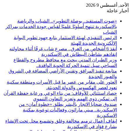
الأحد, أغسطس 9 2026
أخبار عاجلة
«صوت المستفيد.. بوصلة التطوير».. الشباب والرياضة
بالإسكندرية تنتهج أسلوبًا علميًا لقياس جودة الخدمات بمراكز
الشباب
الرئيس التنفيذي لهيئة الاستثمار يتابع جهود تطوير البوابة
الإلكترونية الجديدة للهيئة
أنقذ 6 أشخاص من الغرق.. مصرع شاب غرقًا أثناء محاولته
إنقاذهم بشاطئ البيطاش في الإسكندرية
وزير الطيران المدني يبحث مع محافظ مطروح والقطاع
السياحي سبل تنمية الحركة الجوية الوافدة..
متابعة تنفيذ المرافق وتقنين الأراضي المضافة في الشروق
والعبور الجديدة
العثور على مقابر من عصر ما قبل الأسرات ومنطقة سكنية
تعود لعصر الهكسوس والدولة الحديثة.
حصاد استثنائي للأوقاف: من بناء الوعي ورعاية حفظة القرآن
إلى تمكين ذوي الهمم وتعزيز التعاون التنموي
صندوق ضحايا الاتجار بالبشر يطلق «خطوة أمان» من
الإسكندرية.. ميني ماراثون وفعاليات توعوية بمكتبة
الإسكندرية
إيقاف أعمال ترميم مخالفة وغلق وتشميع محل تحت الإنشاء
بشارع فؤاد في الإسكندرية