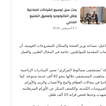
بحث سبل توسيع الشراكات الصناعية
ونقل التكنولوجيا وتعميق التصنيع
المحلي
6 أغسطس، 2026
عيل، مساعد وزير الصحة والسكان للمشروعات القومية، أن
دمات المقدمة للمواطنين، خاصة في المجال الطبي، والعمل
اركة “مستشفى سمالوط المركزي” ضمن المبادرات الرئاسية
المتنوعة، وبخاصة مبادرة “بداية جديدة” وكذا “100 يوم صحة”، التي ساهمت المستشفى خلالها بنحو 82 ألف خدمة متنوعة، كما
 انهاء قوائم الانتظار في اجراء 2319 تدخلا جراحيا في مجالات العظام والمخ والأعصاب والرمد والأورام،
لفيروسات الكبدية، والكشف المبكر عن الأورام السرطانية،
حدها فحص قرابة 20 ألف طفل.