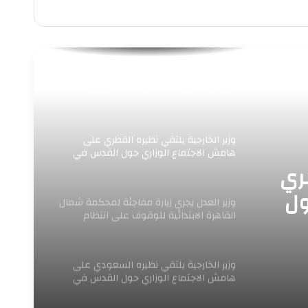
الوزير حسن رداد سأل العمال: هل تصلكم
خدماتنا؟.. فيجيبون: “الدولة لم تتركنا..
وتوجيهات الرئيس السيسي تمنحنا الأمان
والدعم”..
وزير الخارجية يلتقي نظيره القطري على
هامش الاجتماع الوزاري حول القدس في
عمّان
طري
ول
وزير العدل يجري زيارة مفاجئة لمحكمة شمال
القاهرة الابتدائية للوقوف على انتظام
العمل ومراجعة
وزير الخارجية يلتقي نظيره السعودي على
هامش الاجتماع الوزاري حول القدس في
عمّان