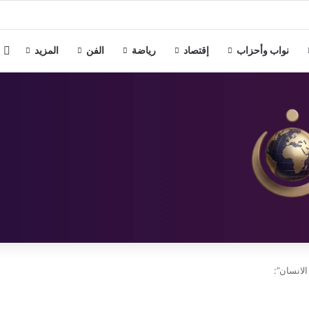
ن 3 دول إسلامية
م
نواب وأحزاب
إقتصاد
رياضة
الفن
المزيد
الانسان”: