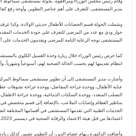
وقام رئيس مجلس الوزراء ومرافقوه، بجولة بمستشفى سمالوط المر
مدير المستشفى، للتعرف على أهم عناصر التطوير، وأوجه رفع كفا
وشملت الجولة قسم الحضانات للأطفال حديثي الولادة، وكذا غرفت
حوار ودي مع عدد من المرضى للتعرف على جودة الخدمات المقدمة 
المستشفى توجه الرعاية التامة للمرضى ويقدمون الخدمات على أ
كما حرص رئيس الوزراء خلال زيارة وحدة الغسيل الكلوي بالمستش
انتظام تقديمها لهم بحسب الحالة الصحية لهم، أسبوعياً وشهرياً، وأش
وأشارت مدير المستشفى إلى أن تطوير مستشفى سمالوط المركز
عناية الأطفال، ووحدة جراحة المفاصل، ووحدة جراحة تشوهات عظام
التصلب المتعدد، ووحدة السكتات الدماغية، ووحدة جراحة الاطفال،
مناظير العظام وإصابات الملاعب، بالإضافة إلى قسم متخصص في 
الخدمات الطبية التي تقدمها المستشفى في أقسامها المختلفة لتطو
اعتمادها من قبل هيئة الاعتماد والرقابة الصحية في ديسمبر 2023.
وأضافت الدكتورة ريهام عصام الدين، أن التطوير تضمن كذلك زياد