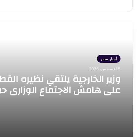
أقرأ التالي
أخبار مصر
5 أغسطس، 2026
وزير الخارجية يلتقي نظيره الق
على هامش الاجتماع الوزاري ح
القدس في عمّان