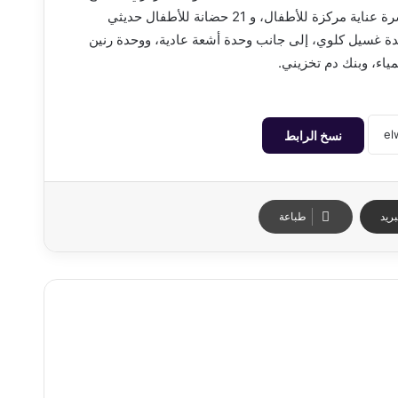
90 سريراً للأقسام الداخلية، و 32 سرير عناية مركزة للكبار، و 8 أسرة عناية مركزة للأطفال، و 21 حضانة للأطفال حديثي
، و 14 تروللي للطوارئ، و 5 غرف عمليات مجهزة، و 43 وحدة غسيل كلوي، إلى جانب وحدة أشعة عادية، ووحدة رنين
اء، وبنك دم تخزيني.
نسخ الرابط
ريد
طباعة