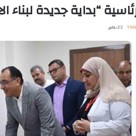
اسية “بداية جديدة لبناء ال
1٬00
2 دقائق