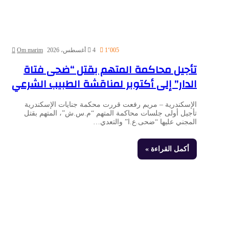
1٬005
4 أغسطس، 2026
Om marim
تأجيل محاكمة المتهم بقتل “ضحى فتاة
الدار” إلى أكتوبر لمناقشة الطبيب الشرعي
الإسكندرية – مريم رفعت قررت محكمة جنايات الإسكندرية
تأجيل أولى جلسات محاكمة المتهم “م.س.ش”، المتهم بقتل
المجني عليها “ضحى.ع.ا” والتعدي…
أكمل القراءة »