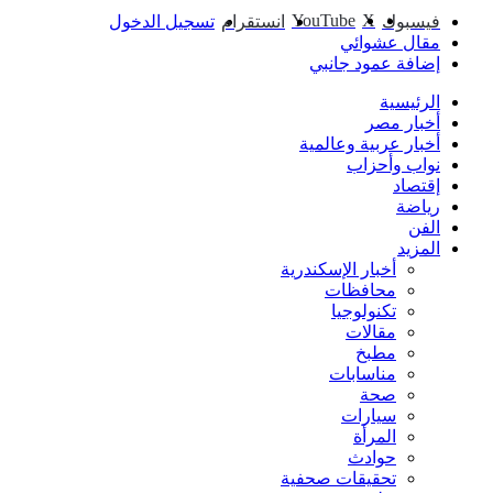
‫YouTube
‫X
فيسبوك
انستقرام
تسجيل الدخول
مقال عشوائي
إضافة عمود جانبي
الرئيسية
أخبار مصر
أخبار عربية وعالمية
نواب وأحزاب
إقتصاد
رياضة
الفن
المزيد
أخبار الإسكندرية
محافظات
تكنولوجيا
مقالات
مطبخ
مناسابات
صحة
سيارات
المرأة
حوادث
تحقيقات صحفية