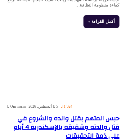
كفاءة منظومة النظافة…
أكمل القراءة »
1٬024
5 أغسطس، 2026
Om marim
حبس المتهم بقتل والده والشروع في
قتل والدته وشقيقه بالإسكندرية 4 أيام
على ذمة التحقيقات