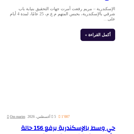
الإسكندرية – مريم رفعت أمرت جهات التحقيق بنيابة باب
شرقي بالإسكندرية، بحبس المتهم م.ع.م، 25 عامًا، لمدة 4 أيام
على…
أكمل القراءة »
1٬007
5 أغسطس، 2026
Om marim
حي وسط بالإسكندرية يرفع 156 حالة