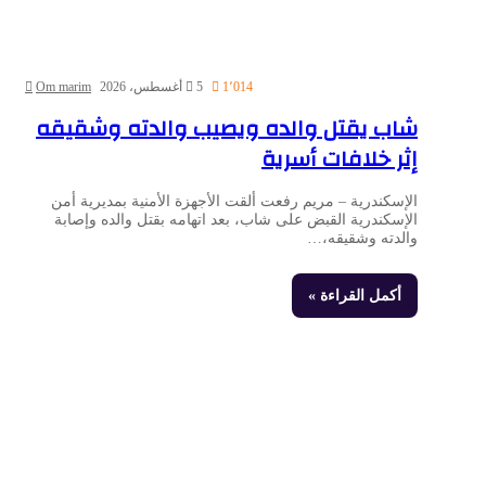
1٬014
5 أغسطس، 2026
Om marim
شاب يقتل والده ويصيب والدته وشقيقه
إثر خلافات أسرية
الإسكندرية – مريم رفعت ألقت الأجهزة الأمنية بمديرية أمن
الإسكندرية القبض على شاب، بعد اتهامه بقتل والده وإصابة
والدته وشقيقه،…
أكمل القراءة »