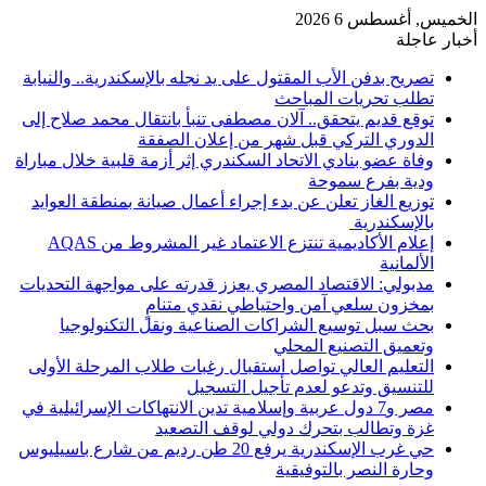
الخميس, أغسطس 6 2026
أخبار عاجلة
تصريح بدفن الأب المقتول على يد نجله بالإسكندرية.. والنيابة
تطلب تحريات المباحث
توقع قديم يتحقق.. آلان مصطفى تنبأ بانتقال محمد صلاح إلى
الدوري التركي قبل شهر من إعلان الصفقة
وفاة عضو بنادي الاتحاد السكندري إثر أزمة قلبية خلال مباراة
ودية بفرع سموحة
توزيع الغاز تعلن عن بدء إجراء أعمال صيانة بمنطقة العوايد
بالإسكندرية
إعلام الأكاديمية تنتزع الاعتماد غير المشروط من AQAS
الألمانية
مدبولي: الاقتصاد المصري يعزز قدرته على مواجهة التحديات
بمخزون سلعي آمن واحتياطي نقدي متنامٍ
بحث سبل توسيع الشراكات الصناعية ونقل التكنولوجيا
وتعميق التصنيع المحلي
التعليم العالي تواصل استقبال رغبات طلاب المرحلة الأولى
للتنسيق وتدعو لعدم تأجيل التسجيل
مصر و7 دول عربية وإسلامية تدين الانتهاكات الإسرائيلية في
غزة وتطالب بتحرك دولي لوقف التصعيد
حي غرب الإسكندرية يرفع 20 طن رديم من شارع باسيليوس
وحارة النصر بالتوفيقية