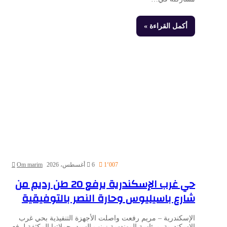
أكمل القراءة »
1٬007
6 أغسطس، 2026
Om marim
حي غرب الإسكندرية يرفع 20 طن رديم من
شارع باسيليوس وحارة النصر بالتوفيقية
الإسكندرية – مريم رفعت واصلت الأجهزة التنفيذية بحي غرب
الإسكندرية، برئاسة المهندسة زينب السيد، حملاتها المكثفة لرفع