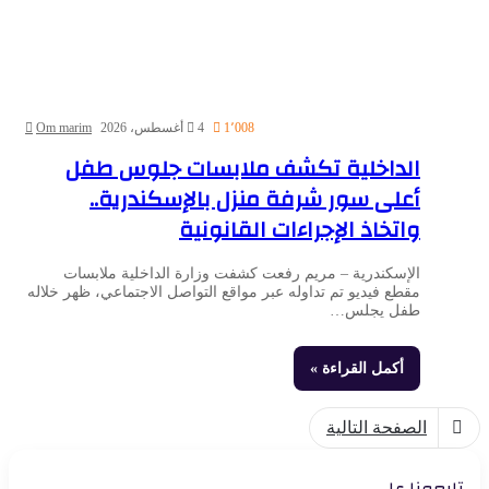
1٬008
4 أغسطس، 2026
Om marim
الداخلية تكشف ملابسات جلوس طفل
أعلى سور شرفة منزل بالإسكندرية..
واتخاذ الإجراءات القانونية
الإسكندرية – مريم رفعت كشفت وزارة الداخلية ملابسات
مقطع فيديو تم تداوله عبر مواقع التواصل الاجتماعي، ظهر خلاله
طفل يجلس…
أكمل القراءة »
الصفحة التالية
تابعونا علي