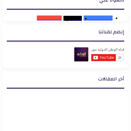
Subscribers
0
102K
followers
0
متابعون
إنضم لقناتنا
أخر المقالات