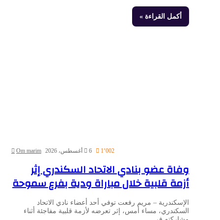
أكمل القراءة »
1٬002
6 أغسطس، 2026
Om marim
وفاة عضو بنادي الاتحاد السكندري إثر
أزمة قلبية خلال مباراة ودية بفرع سموحة
الإسكندرية – مريم رفعت توفي أحد أعضاء نادي الاتحاد
السكندري، مساء أمس، إثر تعرضه لأزمة قلبية مفاجئة أثناء
مشاركته في…