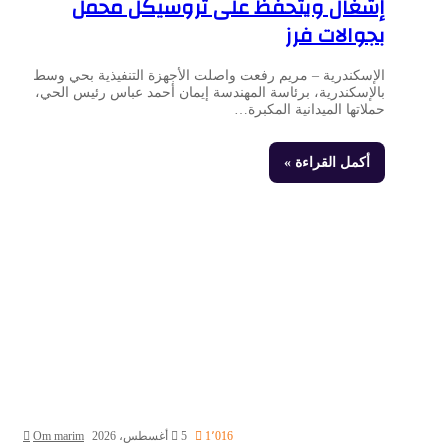
إشغال ويتحفظ على تروسيكل محمل
بجوالات فرز
الإسكندرية – مريم رفعت واصلت الأجهزة التنفيذية بحي وسط
بالإسكندرية، برئاسة المهندسة إيمان أحمد عباس رئيس الحي،
حملاتها الميدانية المكبرة…
أكمل القراءة »
1٬016
5 أغسطس، 2026
Om marim