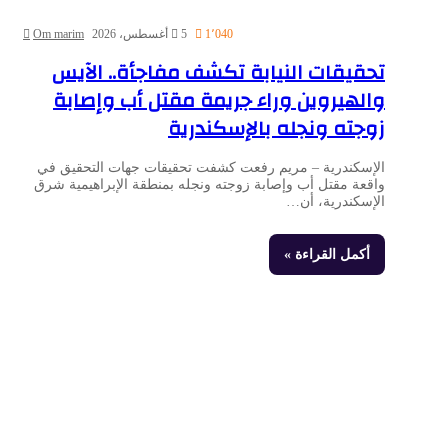
1٬040
5 أغسطس، 2026
Om marim
تحقيقات النيابة تكشف مفاجأة.. الآيس
والهيروين وراء جريمة مقتل أب وإصابة
زوجته ونجله بالإسكندرية
الإسكندرية – مريم رفعت كشفت تحقيقات جهات التحقيق في
واقعة مقتل أب وإصابة زوجته ونجله بمنطقة الإبراهيمية شرق
الإسكندرية، أن…
أكمل القراءة »