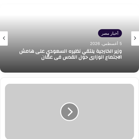
أخبار مصر
5 أغسطس، 2026
وزير الخارجية يلتقي نظيره السعودي على هامش
الاجتماع الوزاري حول القدس في عمّان
وزير
الصحة
يشهد
انطلاق
أول
منتدى
وطني
للأمراض
النادرة