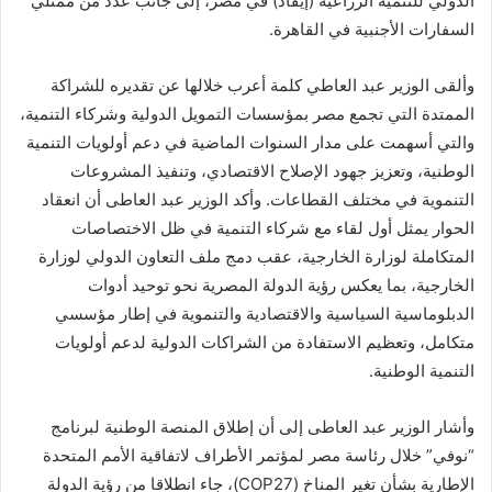
الدولي للتنمية الزراعية (إيفاد) في مصر، إلى جانب عدد من ممثلي
السفارات الأجنبية في القاهرة.
وألقى الوزير عبد العاطي كلمة أعرب خلالها عن تقديره للشراكة
الممتدة التي تجمع مصر بمؤسسات التمويل الدولية وشركاء التنمية،
والتي أسهمت على مدار السنوات الماضية في دعم أولويات التنمية
الوطنية، وتعزيز جهود الإصلاح الاقتصادي، وتنفيذ المشروعات
التنموية في مختلف القطاعات. وأكد الوزير عبد العاطى أن انعقاد
الحوار يمثل أول لقاء مع شركاء التنمية في ظل الاختصاصات
المتكاملة لوزارة الخارجية، عقب دمج ملف التعاون الدولي لوزارة
الخارجية، بما يعكس رؤية الدولة المصرية نحو توحيد أدوات
الدبلوماسية السياسية والاقتصادية والتنموية في إطار مؤسسي
متكامل، وتعظيم الاستفادة من الشراكات الدولية لدعم أولويات
التنمية الوطنية.
وأشار الوزير عبد العاطى إلى أن إطلاق المنصة الوطنية لبرنامج
“نوفي” خلال رئاسة مصر لمؤتمر الأطراف لاتفاقية الأمم المتحدة
الإطارية بشأن تغير المناخ (COP27)، جاء انطلاقا من رؤية الدولة