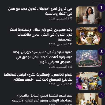
مي فاروق تطرح “حبايبنا”.. تعاون جديد مع مدين
في أغنية رومانسية
6 أغسطس، 2026
وفد سعودي رفيع يزور ميناء الإسكندرية لبحث
تعزيز التعاون في النقل البحري والخدمات
اللوجستية
6 أغسطس، 2026
عمرو سليم يشعل مسرح سيد درويش.. رحلة
موسيقية أعادت أمجاد الزمن الجميل في
المهرجان الصيفي للأوبرا
6 أغسطس، 2026
للعام الخامس.. «إسكندرية بتفرح» تواصل فعالياتها
بشاطئ البوريفاج تحت شعار «اعرف مركزك»
6 أغسطس، 2026
مصر تدعم تنشيط تجمع الساحل والصحراء
لمواجهة الإرهاب وتعزيز أمن القارة الأفريقية