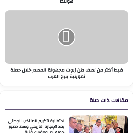
هولندا
ضبط
أكثر
من
نصف
طن
زيوت
مجهولة
المصدر
خلال
ضبط أكثر من نصف طن زيوت مجهولة المصدر خلال حملة
حملة
تموينية ببرج العرب
تموينية
ببرج
العرب
مقالات ذات صلة
احتفالية لتكريم المنتخب الوطني
بعد الإنجازه التاريخي وسط حضور
جماهيري وفقرات فنية