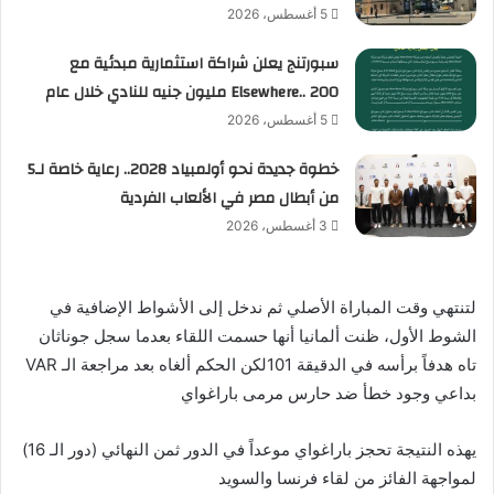
5 أغسطس، 2026
سبورتنج يعلن شراكة استثمارية مبدئية مع
Elsewhere.. 200 مليون جنيه للنادي خلال عام
5 أغسطس، 2026
خطوة جديدة نحو أولمبياد 2028.. رعاية خاصة لـ5
من أبطال مصر في الألعاب الفردية
3 أغسطس، 2026
لتنتهي وقت المباراة الأصلي ثم ندخل إلى الأشواط الإضافية في
الشوط الأول، ظنت ألمانيا أنها حسمت اللقاء بعدما سجل جوناثان
تاه هدفاً برأسه في الدقيقة 101لكن الحكم ألغاه بعد مراجعة الـ VAR
بداعي وجود خطأ ضد حارس مرمى باراغواي
يهذه النتيجة تحجز باراغواي موعداً في الدور ثمن النهائي (دور الـ 16)
لمواجهة الفائز من لقاء فرنسا والسويد