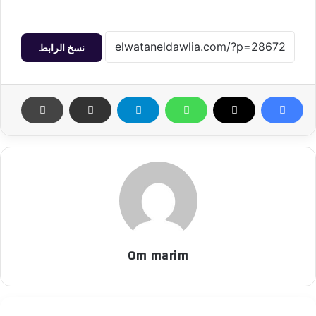
نسخ الرابط
Om marim