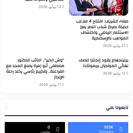
13 يوليو، 2026
صفاء الشريف: افتتاح 4 ملاعب
جديدة بمركز شباب النصر يعزز
الاستثمار الرياضي واكتشاف
المواهب بالإسكندرية
21 يوليو، 2026
بيلينجهام يقود إنجلترا لنصف
“وش الخير”.. النائب الدكتور
نهائي المونديال بريمونتادا
مصطفى أبو زهرة يصنع المجد مع
الفراعنة.. وتكريم رئاسي يخلد رحلة
12 يوليو، 2026
الإنجاز
11 يوليو، 2026
تابعونا علي
0
102K
followers
متابعون