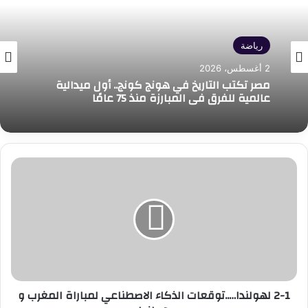
رياضة
2 أغسطس، 2026
مصر تكتب التاريخ في هونج كونج.. أول ميدالية
عالمية للفرق في المبارزة منذ 75 عامًا
2-
1
لهولندا…..توقعات
الذكاء
الاصطناعي
لمباراة
المغرب
و
هولندا
2-1 لهولندا…..توقعات الذكاء الاصطناعي لمباراة المغرب و