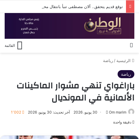
توقع قديم يتحقق.. آلان مصطفى تنبأ بانتقال محمد صلاح إلى الدوري التركي قبل شهر من إعلان الصفقة
بحث عن
القائمة
الرئيسية
/
رياضة
رياضة
باراغواي تنهي مشوار الماكينات
الألمانية في المونديال
أرسل
Om marim
30 يونيو، 2026
آخر تحديث: 30 يونيو، 2026
1٬002
بريدا
دقيقة واحدة
إلكترونيا