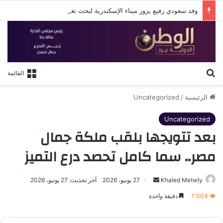
وفد سعودي رفيع يزور ميناء الإسكندرية لبحث تعزيز التعاون في النقل البحري والخدمات اللوجستية
بحث عن
القائمة
الرئيسية
/
Uncategorized
Uncategorized
بعد تتويجها بلقب ملكة جمال
مصر.. سما كامل تحصد درع التميز
أرسل
Khaled Metwly
27 يونيو، 2026
آخر تحديث: 27 يونيو، 2026
بريدا
1٬004
دقيقة واحدة
إلكترونيا