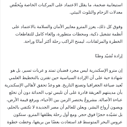
استيعابية ضخمة، ما يقلل الاعتماد على المركبات الخاصة ويُخفّض
معدلات الزحام والتلوث البيئي.
وفوق كل ذلك، يعزز المترو معايير الأمان والسلامة بالاعتماد على
أنظمة تشغيل ذكية، ومحطات متطورة، وإلغاء كامل للتقاطعات
الخطرة والمزلقانات، ليمنح الراكب رحلة أكثر أمانًا وراحة.
إرادة تُشيّد وطنًا
إن مترو الإسكندرية ليس مجرد قضبان تمتد و عربات تسير، بل هو
شهادة حية على أن الإرادة السياسية حين تقترن بالتخطيط العلمي
تُعيد صياغة الجغرافيا وتصنع التاريخ. هو وعدٌ تحقق لأهالي الإسكندرية
بأن مدينتهم العريقة قادرة على أن تلبس ثوب الحداثة دون أن تخلع
عباءة الأصالة. مشروعٌ يختصر الزمن بين الأحياء، ويرفع قيمة الأرض،
ويصون أرواح البشر، ويعلن للعالم أن مصر الجديدة لا تكتفي بالحلم،
بل تشيّده حجرًا فوق حجر. ومع أول رحلة يطلقها المترو، ستكون
عروس البحر المتوسط قد استعادت بعضًا من بريقها، وخطت خطوة