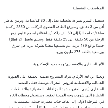
المواصفات التشغيلية
سيعمل المترو بسرعة تشغيلية تصل إلى 80 كم/ساعة، وبزمن تقاطر
أقل من 3 دقائق. وسيرفع الطاقة القصوى للركاب من 2850 راكب/
ساعة/اتجاه حاليًا إلى 60 ألف راكب/ساعة/اتجاه، مع تقليص زمن
الرحلة من 50 دقيقة إلى 25 دقيقة فقط. وسيتم تشغيل 21 قطارًا
جديدًا بواقع 189 عربة، يتم تصنيعها محليًا بشركة نيرك في شرق
بورسعيد بتكلفة 275 مليون يورو.
الأثر الحضاري والاقتصادي: وجه جديد للإسكندرية
وبعيدًا عن لغة الأرقام، يترك المشروع بصمته العميقة على الصورة
الجمالية والاقتصادية لعروس البحر المتوسط. فعلى الصعيد
الحضاري، يُنهي المترو مشهد المزلقانات العشوائية والتقاطعات
الخطرة التي شوهت وجه المدينة لعقود. وستتحول محطاته الـ20
في المرحلة الأولى إلى نقاط جذب معمارية حديثة، بتصميمات
عصرية وإضاءات ليلية تمنح الإسكندرية طابعًا أوروبيًا يليق بتاريخها.