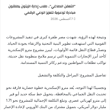
“التعفن الدماغي”.. طلاب إدارة الزيتون يطلقون
مبادرة توعوية لتعزيز الوعي الرقمي
7 أغسطس، 2026
ونتيجة لهذه الرؤية، شهدت مصر طفرة كبرى في تنفيذ المشروعات
القومية التي استهدفت تطوير البنية التحتية والارتقاء بجودة الحياة.
وتصدّر قطاع النقل قائمة الأولويات، ليبرز مشروع مترو الإسكندرية
كأحد أبرز الإنجازات التنموية التي ترسم ملامح منظومة نقل حديثة،
تواكب تطلعات المواطنين وتدعم ركائز التنمية المستدامة.
تفاصيل المشروع: المراحل والتكلفة والتشغيل
وتجسيدًا لهذا التوجه، يُعد مترو الإسكندرية خطوة حضارية فارقة نحو
تحديث النقل الجماعي بالمحافظة، بتحويل خط سكة حديد أبو قير
إلى مترو كهربائي عصري. وتبلغ التكلفة الإجمالية للمشروع نحو 1.71
مليار دولار أمريكي، بتمويل مشترك من البنك الأوروبي لإعادة الإعمار