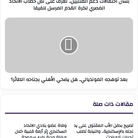
بشأن احتفالات دعم المثليين.. تعرف على نص خطاب الاتحاد
المصري
المصري لكرة القدم المرسل للفيفا
لكرة
القدم
المرسل
بعد
للفيفا
توهجه
المونديالي..
هل
يضحي
الأهلي
بجناحه
الطائر؟
بعد توهجه المونديالي.. هل يضحي الأهلي بجناحه الطائر؟
مقالات ذات صلة
تصريح بدفن الأب المقتول على يد
وفاة عضو بنادي الاتحاد
نجله بالإسكندرية.. والنيابة تطلب
السكندري إثر أزمة قلبية خلال
تحريات المباحث
مباراة ودية بفرع سموحة