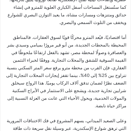
كما ستُستغل المساحات أسفل الكباري العلوية للمترو في إنشاء
حدائق ومتنزهات ومسارات مشاة، ما يعيد التوازن البصري للشوارع
ويخفف من التلوث السمعي والبصري.
أما اقتصاديًا، فيُعد المترو محركًا قويًا لسوق العقارات. فالمناطق
المحيطة بالمحطات الجديدة، من أبو قير مرورًا بميامي وسيدي بشر
والعصافرة وصولًا لمحطة مصر، تشهد بالفعل ارتفاعًا ملحوظًا في
القيمة السوقية للشقق والمحلات التجارية. ووفقًا لخبراء التثمين
العقاري، فإن القرب من محطة مترو يرفع سعر المتر السكني بنسبة
تتراوح بين 25% إلى 40%، بينما تقفز إيجارات المحلات التجارية إلى
الضعف نظرًا لضمان تدفق آلاف الركاب يوميًا. هذا الرواج سيخلق
شرايين تجارية جديدة، ويشجع على الاستثمار في الأبراج السكنية
والمولات الخدمية، ويحول الأحياء التي عانت من العزلة النسبية إلى
مراكز حياة نابضة.
وعلى الصعيد الميداني، يسهم المشروع في فك الاختناقات المرورية
التي ترهق شوارع الإسكندرية، عبر وسيلة نقل سريعة ذات طاقة