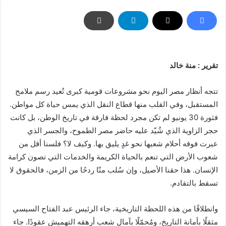
تقرير : منة خالد
تتجه أنظار مصر اليوم نحو مشروعات قومية كبرى تُعيد رسم ملامح
المستقبل، وفي القلب منها قطاع النقل الذي يمس حياة كل مواطن.
فثورة 30 يونيو لم تكن مجرد لحظة فارقة في تاريخ الوطن، بل كانت
حجر الزاوية الذي شُيّد عليه حاضر مصر الطموح، والجسر الذي
عبرت فوقه أحلام شعبها نحو غدٍ يليق بها. وكيف لا؟ فلسنا أقل من
شعوب الأرض التي تنعم بالحياة الكريمة والخدمات التي تصون كرامة
الإنسان. هذا حقنا الأصيل، وإن سُلب منّا ردحًا من الزمن، فالحقوق لا
تسقط بالتقادم.
وانطلاقًا من هذه اللحظة التاريخية، جاء الرئيس عبد الفتاح السيسي
مثقلًا بأمانة التاريخ، ومُحمّلًا بآمال شعبٍ أرهقه التهميش عقودًا. جاء