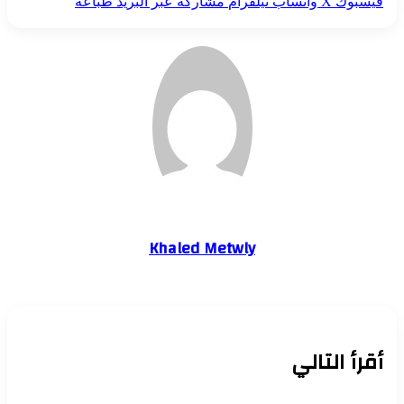
فيسبوك
‫X
واتساب
تيلقرام
مشاركة عبر البريد
طباعة
Khaled Metwly
أقرأ التالي