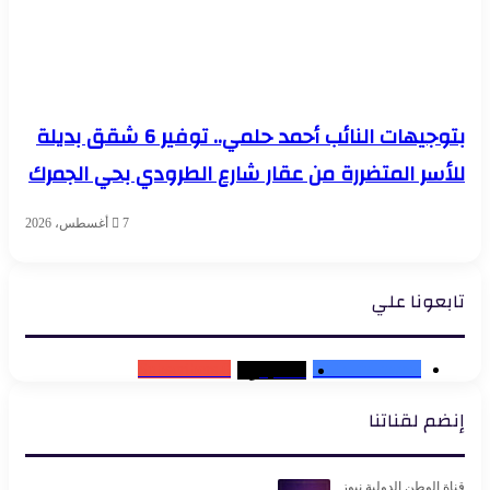
بتوجيهات النائب أحمد حلمي.. توفير 6 شقق بديلة
للأسر المتضررة من عقار شارع الطرودي بحي الجمرك
7 أغسطس، 2026
تابعونا علي
Subscribers
0
102K
followers
0
متابعون
إنضم لقناتنا