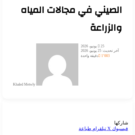
الصيني في مجالات المياه
والزراعة
أرسل
25 يونيو، 2026
بريدا
آخر تحديث: 25 يونيو، 2026
إلكترونيا
1٬003
دقيقة واحدة
Khaled Metwly
شاركها
فيسبوك
‫X
تيلقرام
طباعة