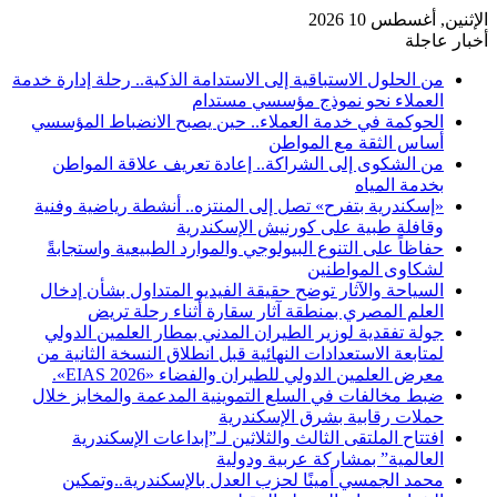
الإثنين, أغسطس 10 2026
أخبار عاجلة
من الحلول الاستباقية إلى الاستدامة الذكية.. رحلة إدارة خدمة
العملاء نحو نموذج مؤسسي مستدام
الحوكمة في خدمة العملاء.. حين يصبح الانضباط المؤسسي
أساس الثقة مع المواطن
من الشكوى إلى الشراكة.. إعادة تعريف علاقة المواطن
بخدمة المياه
«إسكندرية بتفرح» تصل إلى المنتزه.. أنشطة رياضية وفنية
وقافلة طبية على كورنيش الإسكندرية
حفاظاً على التنوع البيولوجي والموارد الطبيعية واستجابةً
لشكاوى المواطنين
السياحة والآثار توضح حقيقة الفيديو المتداول بشأن إدخال
العلم المصري بمنطقة آثار سقارة أثناء رحلة تريض
جولة تفقدية لوزير الطيران المدني بمطار العلمين الدولي
لمتابعة الاستعدادات النهائية قبل انطلاق النسخة الثانية من
معرض العلمين الدولي للطيران والفضاء «EIAS 2026».
ضبط مخالفات في السلع التموينية المدعمة والمخابز خلال
حملات رقابية بشرق الإسكندرية
افتتاح الملتقى الثالث والثلاثين لـ”إبداعات الإسكندرية
العالمية” بمشاركة عربية ودولية
محمد الجمسي أمينًا لحزب العدل بالإسكندرية..وتمكين