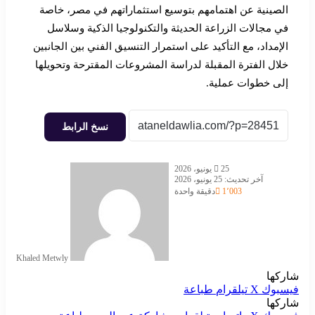
الصينية عن اهتمامهم بتوسيع استثماراتهم في مصر، خاصة
في مجالات الزراعة الحديثة والتكنولوجيا الذكية وسلاسل
الإمداد، مع التأكيد على استمرار التنسيق الفني بين الجانبين
خلال الفترة المقبلة لدراسة المشروعات المقترحة وتحويلها
إلى خطوات عملية.
نسخ الرابط
أرسل
25 يونيو، 2026
بريدا
آخر تحديث: 25 يونيو، 2026
إلكترو
1٬003
دقيقة واحدة
Khaled Metwly
شاركها
فيسبوك
‫X
تيلقرام
طباعة
شاركها