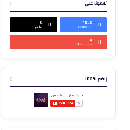
تابعونا علي
0
102K
followers
متابعون
0
Subscribers
إنضم لقناتنا