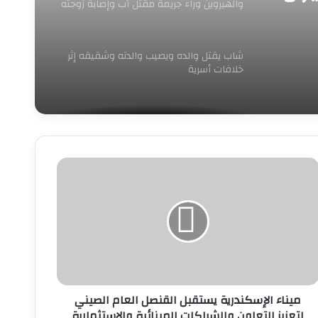
والهيروين وراء جريمة مقتل أب وإصابة زوجته
ونجله بالإسكندرية
شاب يقتل والده ويصيب والدته وشقيقه إثر
خلافات أسرية
يناء
لإسكندرية
ستقبل
لقنصل
لعام
لصيني
تعزيز
لتعاون
الشراكات
ميناء الإسكندرية يستقبل القنصل العام الصيني
لمينائية
لتعزيز التعاون والشراكات المينائية والاستثمارية
الاستثمارية