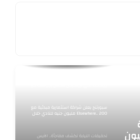
حي وسط بالإسكندرية يرفع 156 حالة إشغال
ويتحفظ على تروسيكل محمل بجوالات فرز
سبورتنج يعلن شراكة استثمارية مبدئية مع
Elsewhere.. 200 مليون جنيه للنادي خلال
عام
Elsewhere.. مليون
تحقيقات النيابة تكشف مفاجأة.. الآيس