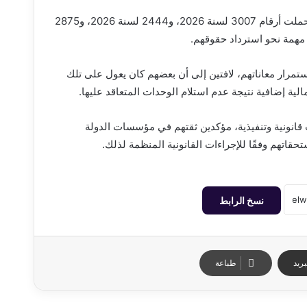
وأكد المتضررون أن من بين الأحكام الصادرة أحكام في قضايا جنح حملت أرقام 3007 لسنة 2026، و2444 لسنة 2026، و2875
ستمرار معاناتهم، لافتين إلى أن بعضهم كان يعول على تلك
لية إضافية نتيجة عدم استلام الوحدات المتعاقد عليها.
 قانونية وتنفيذية، مؤكدين ثقتهم في مؤسسات الدولة
تهم وفقًا للإجراءات القانونية المنظمة لذلك.
نسخ الرابط
ريد
طباعة