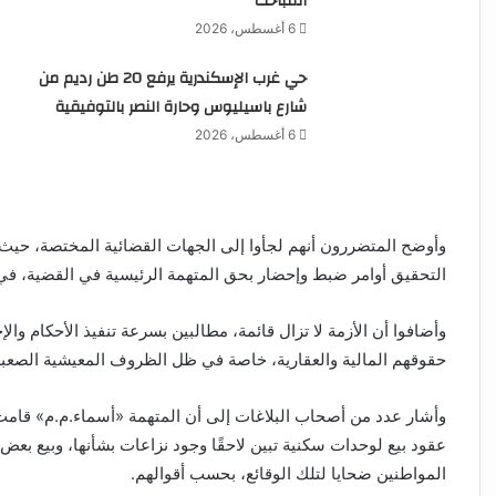
المباحث
6 أغسطس، 2026
حي غرب الإسكندرية يرفع 20 طن رديم من
شارع باسيليوس وحارة النصر بالتوفيقية
6 أغسطس، 2026
وأوضح المتضررون أنهم لجأوا إلى الجهات القضائية المختصة، حي
التحقيق أوامر ضبط وإحضار بحق المتهمة الرئيسية في القضية، في إ
وأضافوا أن الأزمة لا تزال قائمة، مطالبين بسرعة تنفيذ الأحكام وال
حقوقهم المالية والعقارية، خاصة في ظل الظروف المعيشية الصعبة 
وأشار عدد من أصحاب البلاغات إلى أن المتهمة «أسماء.م.م» قامت –
عقود بيع لوحدات سكنية تبين لاحقًا وجود نزاعات بشأنها، وبيع ب
المواطنين ضحايا لتلك الوقائع، بحسب أقوالهم.