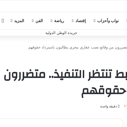
م
نواب وأحزاب
إقتصاد
رياضة
الفن
المزيد
 متضررون من وقائع نصب عقاري ببحري يطالبون باسترداد حقوقهم
ط تنتظر التنفيذ.. متضررو
د حقوقهم
1
دقيقة واحدة