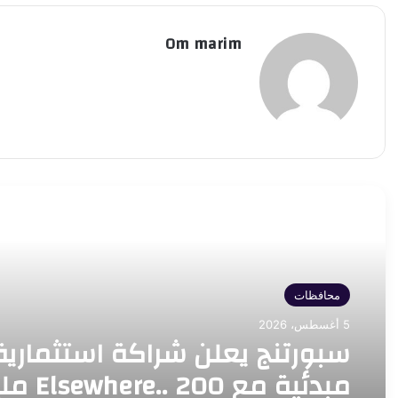
Om marim
أقرأ التالي
محافظات
5 أغسطس، 2026
سبورتنج يعلن شراكة استثمارية
مبدئية مع  200