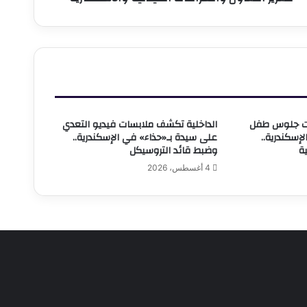
ات جلوس طفل
الداخلية تكشف ملابسات فيديو التعدي
إسكندرية..
على سيدة بـ«حذاء» في الإسكندرية..
ية
وضبط قائد التروسيكل
4 أغسطس، 2026