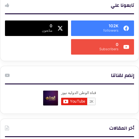
تابعونا علي
0
102K
followers
متابعون
0
Subscribers
إنضم لقناتنا
أخر المقالات