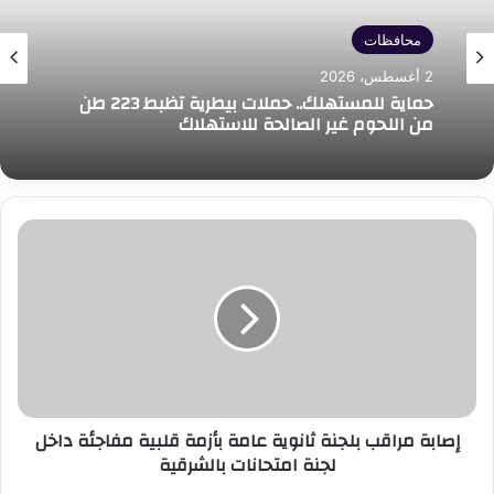
محافظات
محافظات
31 يوليو، 2026
2 أغسطس، 2026
العلمين الجديدة تفتح ملفات المستقبل.. رئيس
الجهاز يكشف أحدث المشروعات وخطط التوسع
خلال مؤتمر صحفي
حماية للمستهلك.. حملات بيطرية تظبط 223 طن
من اللحوم غير الصالحة للاستهلاك
إصابة
مراقب
بلجنة
ثانوية
عامة
بأزمة
قلبية
مفاجئة
داخل
إصابة مراقب بلجنة ثانوية عامة بأزمة قلبية مفاجئة داخل
لجنة
لجنة امتحانات بالشرقية
امتحانات
بالشرقية