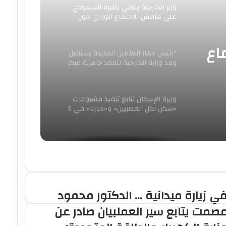
وزير الخارجية يلتقي نظيره السعودي
على هامش الاجتماع الوزاري حول
القدس في عمّان
“رئيس جهاز العلمين الجديدة يستقبل
وفد وزارة الخارجية لتفقد جاهزية مركز
اع
المؤتمرات والمعارض الدولي لاستضافة
الفعاليات الدولية الكبرى”
ن
وزيرة الإسكان تتابع تنفيذ مشروعات
«سكن لكل المصريين» و«ديارنا» في 5
ت
مدن جديدة
ي زيارة ميدانية … الدكتور محمود
ي
يارة
صمت يتابع سير العملبيان صادر عن
يدانية