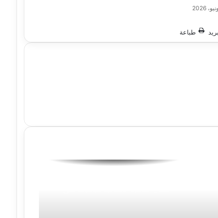
ريد
طباعة
وزير العدل يجري زيارة مفاجئة لمحكمة
شمال القاهرة الابتدائية للوقوف على
انتظام العمل ومراجعة