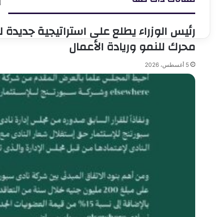
و
ا
م
رئيس الوزراء يطلع على استراتيجية جديدة 
ع
ي
محرك للنمو وريادة الأعمال
س
ا
5 أغسطس، 2026
ص
ع
و
ا
و
ا