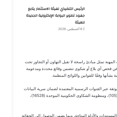
الرئيس التنفيذي لهيئة الاستثمار يتابع
جهود تطوير البوابة الإلكترونية الجديدة
للهيئة
8 أغسطس، 2026
مهنة تمثل مبادئ راسخة لا تقبل التهاون أو التجاوز تحت
 عن فحص أي بلاغ أو شكوى تتضمن وقائع محددة ومدعومة
ة بشأنها وفقًا للقوانين واللوائح المنظمة.
ثقة عبر القنوات الرسمية المعتمدة لضمان سرية البيانات
وحماية مقدميها، بما في ذلك الخط الساخن الموحد لوزارة الصحة (105)، ومنظومة الشكاوى الحكومية الموحدة (16528)،
لمستندات والأدلة المتاحة، وبما يضمن الوصول إلى الحقائق