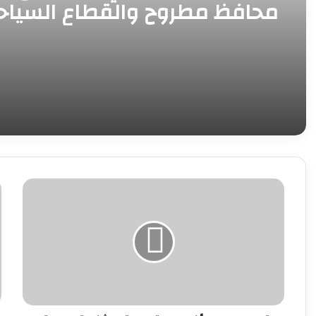
محافظ مطروح والقطاع السيا
سبل تنمية الحركة الجوية الوافد
تعليم
م
مطروح
م
يُنهي
ي
استعداداته
ا
للثانوية
م
العامة..
ا
وجولات
ب
تفقدية
ا
مكثفة
ا