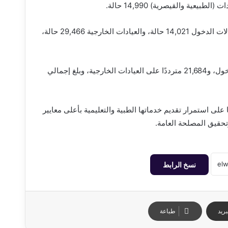
– عام 2024: بلغ عدد المترددين على الاستقبال 29,454 حالة، وحالات الدخول 14,021 حالة، والعيادات الخارجية 29,466 حالة،
– عام 2025: استقبل القسم 24,202 حالة طارئة، و12,175 حالة دخول، و21,684 مترددًا على العيادات الخارجية، وبلغ إجمالي
على استمرار تقديم خدماتها الطبية والتعليمية بأعلى معايير
حقيق المصلحة العامة.
نسخ الرابط
ريد
طباعة