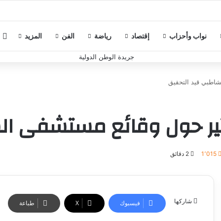
م
نواب وأحزاب
إقتصاد
رياضة
الفن
المزيد
لشاطبي قيد التحقيق
أثير حول وقائع مستشفى ا
1٬015
2 دقائق
شاركها
فيسبوك
‫X
طباعة