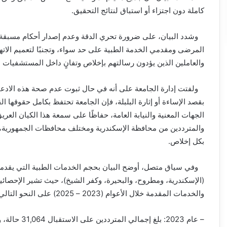
كاملة دون اجتزاء أو استباق لنتائج التحقيق.
وشدد البيان، على ضرورة تحري الدقة وعدم إصدار أحكام مسبقة ق
المرضى ومقدمي الخدمة الطبية على حد سواء، وتجنبًا لتعميم الاته
والعاملين الذين يؤدون رسالتهم بإخلاص وتفانٍ داخل المستشفيات ا
ولفتت إدارة الجامعة على أنه في حال ثبوت عدم صحة هذه الادعاء
بقصد الإساءة أو إثارة البلبلة، فإن الجامعة تحتفظ بكامل حقوقها القا
الجهات المعنية والنيابة العامة، حفاظًا على سمعة هذا الكيان العر
والمترددين من محافظة الإسكندرية ومختلف محافظات الجمهورية، وحم
بكل إخلاص.
وفي سياق متصل، أوضح البيان بحجم الخدمات الطبية التي يقد
(الإسكندرية، ومطروح، والبحيرة، وكفر الشيخ)، حيث تشير الإحص
والخدمات المقدمة خلال الأعوام (2023 – 2025) على النحو التالي: