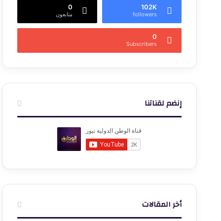
0
102K
followers
متابعون
0
Subscribers
إنضم لقناتنا
أخر المقالات