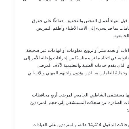
بل انتهاء أعمال الفحص والتحقيق، حفاظًا على حقوق
امات بما قد يسيء إلى آلاف الأطباء وأطقم التمريض
لجامعية.
ات أو تعمد نشر أو ترويج معلومات أو اتهامات غير صحيحة
نونية في اتخاذ ما تراه مناسبًا من إجراءات وإحالة الأمر إلى
يق الذي يقدم خدماته الطبية والتعليمية لآلاف المرضى
ايةً للعاملين به الذين يؤدون واجبهم المهني والإنساني
مها مستشفى الشاطبي الجامعي لمرضى أربع محافظات
ائيات الصادرة عن سجلات المستشفى إلى حجم المترددين
– عام 2023: بلغ إجمالي المترددين على الاستقبال 31,064 حالة، وحالات الدخول 14,414 حالة، والمترددين على العيادات