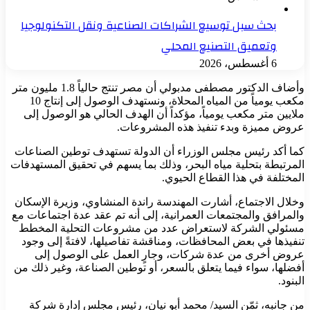
بحث سبل توسيع الشراكات الصناعية ونقل التكنولوجيا
وتعميق التصنيع المحلي
6 أغسطس، 2026
وأضاف الدكتور مصطفى مدبولي أن مصر تنتج حالياً 1.8 مليون متر
مكعب يومياً من المياه المحلاة، ونستهدف الوصول إلى إنتاج 10
ملايين متر مكعب يومياً، مؤكداً أن الهدف الحالي هو الوصول إلى
عروض مميزة وبدء تنفيذ هذه المشروعات.
كما أكد رئيس مجلس الوزراء أن الدولة تستهدف توطين الصناعات
المرتبطة بتحلية مياه البحر، وذلك بما يسهم في تحقيق المستهدفات
المختلفة في هذا القطاع الحيوي.
وخلال الاجتماع، أشارت المهندسة راندة المنشاوي، وزيرة الإسكان
والمرافق والمجتمعات العمرانية، إلى أنه تم عقد عدة اجتماعات مع
مسئولي الشركة لاستعراض عدد من مشروعات التحلية المخطط
تنفيذها في بعض المحافظات، ومناقشة تفاصيلها، لافتةً إلى وجود
عروض أخرى من عدة شركات، وجارٍ العمل على الوصول إلى
أفضلها، سواء فيما يتعلق بالسعر، أو توطين الصناعة، وغير ذلك من
البنود.
من جانبه، ثمّن السيد/ محمد أبو نيان، رئيس مجلس إدارة شركة