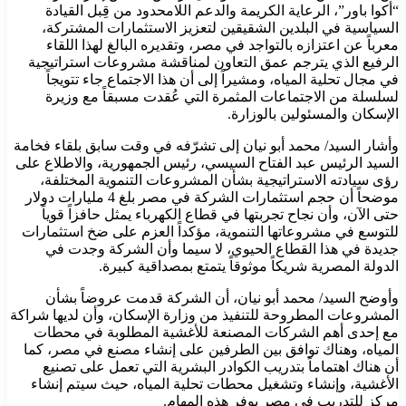
“أكوا باور”، الرعاية الكريمة والدعم اللامحدود من قِبل القيادة
السياسية في البلدين الشقيقين لتعزيز الاستثمارات المشتركة،
معرباً عن اعتزازه بالتواجد في مصر، وتقديره البالغ لهذا اللقاء
الرفيع الذي يترجم عمق التعاون لمناقشة مشروعات استراتيجية
في مجال تحلية المياه، ومشيراً إلى أن هذا الاجتماع جاء تتويجاً
لسلسلة من الاجتماعات المثمرة التي عُقدت مسبقاً مع وزيرة
الإسكان والمسئولين بالوزارة.
وأشار السيد/ محمد أبو نيان إلى تشرّفه في وقت سابق بلقاء فخامة
السيد الرئيس عبد الفتاح السيسي، رئيس الجمهورية، والاطلاع على
رؤى سيادته الاستراتيجية بشأن المشروعات التنموية المختلفة،
موضحاً أن حجم استثمارات الشركة في مصر بلغ 4 مليارات دولار
حتى الآن، وأن نجاح تجربتها في قطاع الكهرباء يمثل حافزاً قوياً
للتوسع في مشروعاتها التنموية، مؤكداً العزم على ضخ استثمارات
جديدة في هذا القطاع الحيوي، لا سيما وأن الشركة وجدت في
الدولة المصرية شريكاً موثوقاً يتمتع بمصداقية كبيرة.
وأوضح السيد/ محمد أبو نيان، أن الشركة قدمت عروضاً بشأن
المشروعات المطروحة للتنفيذ من وزارة الإسكان، وأن لديها شراكة
مع إحدى أهم الشركات المصنعة للأغشية المطلوبة في محطات
المياه، وهناك توافق بين الطرفين على إنشاء مصنع في مصر، كما
أن هناك اهتماماً بتدريب الكوادر البشرية التي تعمل على تصنيع
الأغشية، وإنشاء وتشغيل محطات تحلية المياه، حيث سيتم إنشاء
مركز للتدريب في مصر يوفر هذه المهام.