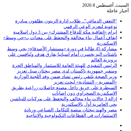
السبت, أغسطس 8 2026
أخبار عاجلة
“التعفن الدماغي”.. طلاب إدارة الزيتون يطلقون مبادرة
توعوية لتعزيز الوعي الرقمي
إبرام «اتفاقية مكة للدفاع المشترك» بين 3 دول إسلامية
إيقاف أعمال بناء مخالفة والتحفظ على معدات بـ«حي وسط»
الإسكندرية
مشاركة 45 طالبا في دورة «مستشار الأصدقاء» بحي وسط
ناشئات اليد يخسرن أمام إسبانيا بفارق هدف ويُنافسن على
برونزية العالم
الرئيس التنفيذي للهيئة العامة للاستثمار والمناطق الحرة
وسفير جمهورية باكستان لدى مصر يبحثان سبل تعزيز
وزير الصحة يلتقي رئيس تشاد ضمن وفد اللجنة الوزارية
«المصرية – التشادية» لبحث تعزيز
السيطرة على حريق داخل مصنع حاصلات زراعية بطريق
الإسكندرية الصحراوي دون إصابات
إزالة 3 حالات بناء مخالف والتحفظ على مركبات للنباشين
بحي العامرية أول بالإسكندرية
مصر والهند تبحثان منصة للتكامل الصناعي وزيادة
الاستثمارات في القطاعات التكنولوجية والإنتاجية
فيسبوك
‫X