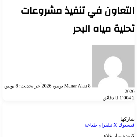
التعاون في تنفيذ مشروعات
تحلية مياه البحر
أرسل
بريدا
إلكترونيا
8 يونيو، 2026
Manar Alaa
آخر تحديث: 8 يونيو،
2026
2 دقائق
1٬004
شاركها
فيسبوك
‫X
تيلقرام
طباعة
كتبت/ منار علاء