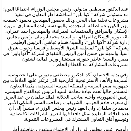
عقد الدكتور مصطفى مدبولي، رئيس مجلس الوزراء، اجتماعًا اليوم؛
مع مسئولي شركة “أكوا باور” لمناقشة أطر التعاون في تنفيذ
مشروعات تحلية مياه البحر، وذلك بحضور المهندس محمود عصمت،
وزير الكهرباء والطاقة المتجددة، والمهندسة راندة المنشاوي، وزيرة
الإسكان والمرافق والمجتمعات العمرانية، والمهندس أحمد عمران،
نائب وزير الإسكان للمرافق، والسيد/ محمد أبو نيان، رئيس مجلس
إدارة شركة “أكوا باور”، والسيد/ هشام غباشي، الرئيس الإقليمي
بشركة “أكوا باور” لمنطقة الشرق الأوسط وأفريقيا وجنوب شرق
آسيا، والمهندس حسن أمين الرئيس التنفيذي لشركة “أكوا باور” في
مصر، والسيد/ عاطر حنورة، مستشار وزير المالية لشئون
مشروعات المشاركة مع القطاع الخاص.
وفي بداية الاجتماع، أكد الدكتور مصطفى مدبولي على الخصوصية
الشديدة والأبعاد الاستراتيجية التاريخية التي ترتكز عليها العلاقات بين
جمهورية مصر العربية والمملكة العربية السعودية، مثمنا التعاون
المستمر حاليا تحت قيادة فخامة السيد الرئيس عبدالفتاح السيسي،
رئيس الجمهورية، وأخيه صاحب الجلالة الملك سلمان بن عبد العزيز
آل سعود، خادم الحرمين الشريفين، وصاحب السمو الملكي الأمير
محمد بن سلمان، ولي العهد رئيس مجلس الوزراء، مشيراً إلى أن
هذه العلاقة الوطيدة تمثل دافعاً قوياً لتعزيز الشراكات الاقتصادية،
وتوسيع آفاق التعاون المشترك في المشروعات التنموية.
وأوضح رئيس مجلس الوزراء أن الاجتماع يستهدف مناقشة أطر