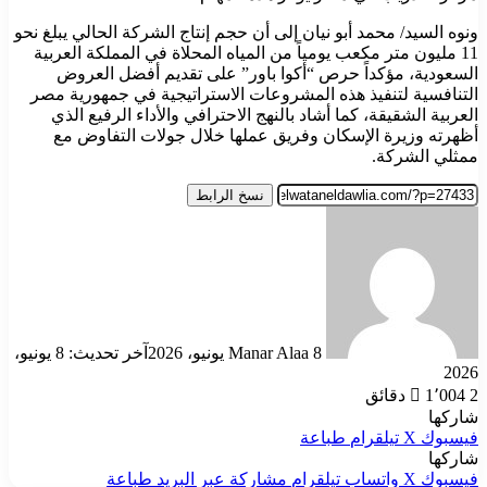
ونوه السيد/ محمد أبو نيان إلى أن حجم إنتاج الشركة الحالي يبلغ نحو
11 مليون متر مكعب يومياً من المياه المحلاة في المملكة العربية
السعودية، مؤكداً حرص “أكوا باور” على تقديم أفضل العروض
التنافسية لتنفيذ هذه المشروعات الاستراتيجية في جمهورية مصر
العربية الشقيقة، كما أشاد بالنهج الاحترافي والأداء الرفيع الذي
أظهرته وزيرة الإسكان وفريق عملها خلال جولات التفاوض مع
ممثلي الشركة.
نسخ الرابط
أرسل
بريدا
إلكترونيا
8 يونيو، 2026
Manar Alaa
آخر تحديث: 8 يونيو،
2026
2 دقائق
1٬004
شاركها
فيسبوك
‫X
تيلقرام
طباعة
شاركها
فيسبوك
‫X
واتساب
تيلقرام
مشاركة عبر البريد
طباعة