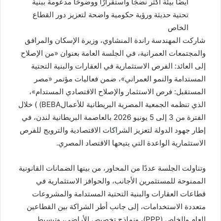
أيضًا بيئة أكثر نضجًا واستقرارًا ووضوحًا مدعومة ببنية
تحتية حديثة ورؤية حكومية واضحة لتعزيز دور القطاع
الخاص
شاركت المهندسة راندة المنشاوي، وزيرة الإسكان والمرافق
والمجتمعات العمرانية، في الجلسة العامة بعنوان «من الإصلاح
إلى العائد: الفرص الاستثمارية في العقارات والبنية التحتية
المستدامة والنمو العمراني»، ضمن فعاليات مؤتمر «مصر
المستقبل: فرص الاستثمار والإصلاح الاقتصادي المستدام»،
الذي تنظمه الجمعية المصرية البريطانية للأعمالBEBA) ) خلال
الفترة من 3 إلى 5 يونيو 2026 بالعاصمة البريطانية لندن، في
إطار جهود الدولة لتعزيز الشراكات الاقتصادية والترويج للفرص
الاستثمارية الواعدة التي يتيحها الاقتصاد المصري.
وتناولت الجلسة عددًا من المحاور، من بينها الضمانات القانونية
الممنوحة للمستثمرين الأجانب، والحوافز الاستثمارية في
قطاعات العقارات والبنية التحتية المستدامة والمشروعات
متعددة الاستخدامات، إلى جانب أطر الشراكة بين القطاعين
العام والخاص (PPP)، ونماذج تخصيص الأراضي، وتبسيط