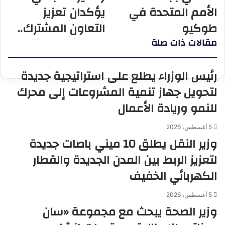
في
..وزير
الأمم المتحدة في
يؤكدان تعزيز
حوار
العمل
طوكيو
التعاون المشترك..
تفاعلي
ونظيره
بجامعة
اللبناني
مقالات ذات صلة
الأمم
يؤكدان
المتحدة
تعزيز
في
التعاون
رئيس الوزراء يطلع على استراتيجية جديدة
طوكيو
المشترك..
لتحويل جهاز تنمية المشروعات إلى محرك
للنمو وريادة الأعمال
5 أغسطس، 2026
وزير النقل يطلق 10 ميني باصات جديدة
لتعزيز الربط بين المدن الجديدة والقطار
الكهربائي الخفيف
5 أغسطس، 2026
وزير الصحة يبحث مع مجموعة «سان