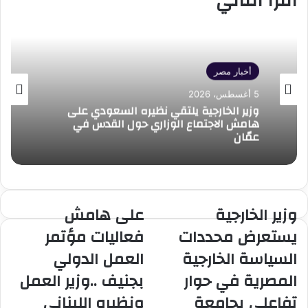
أقرأ التالي
أخبار مصر
5 أغسطس، 2026
وزير الخارجية يلتقي نظيره السعودي على
هامش الاجتماع الوزاري حول القدس في
عمّان
وزير الخارجية
على هامش
وزير
على
الخارجية
هامش
يستعرض محددات
فعاليات مؤتمر
يستعرض
فعاليات
السياسة الخارجية
العمل الدولي
محددات
مؤتمر
السياسة
العمل
المصرية في حوار
بجنيف ..وزير العمل
الخارجية
الدولي
تفاعلي بجامعة
ونظيره اللبناني
المصرية
بجنيف