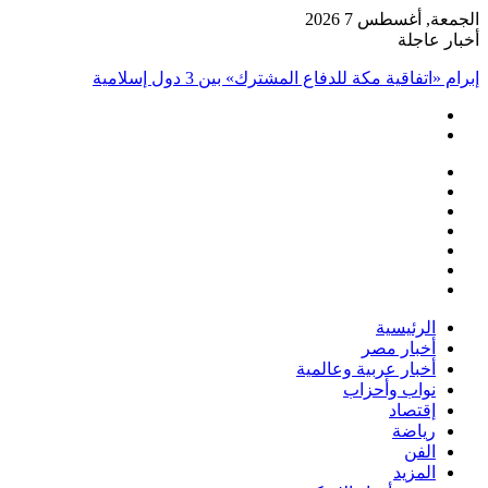
الجمعة, أغسطس 7 2026
أخبار عاجلة
إبرام «اتفاقية مكة للدفاع المشترك» بين 3 دول إسلامية
فيسبوك
‫X
‫YouTube
انستقرام
تسجيل
مقال
الدخول
إضافة
عشوائي
عمود
الرئيسية
جانبي
أخبار مصر
أخبار عربية وعالمية
نواب وأحزاب
إقتصاد
رياضة
الفن
المزيد