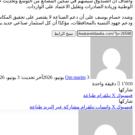
وأضاف أن الصندوق سيسهم في تمكين المصانع من التوسع وتحديث خطوط
الوطنية وزيادة الصادرات وتقليل الاعتماد على الواردات.
وشدد حسام يوسف على أن دعم الصناعة لا يقتصر على تحقيق المكاسب
ودعم جهود التنمية بالمحافظات، مؤكدًا أن كل استثمار صناعي جديد يم
نسخ الرابط
أرسل
بريدا
إلكترونيا
3 يونيو، 2026
Om marim
آخر تحديث: 3 يونيو، 2026
1٬010
دقيقة واحدة
شاركها
فيسبوك
‫X
تيلقرام
طباعة
شاركها
فيسبوك
‫X
واتساب
تيلقرام
مشاركة عبر البريد
طباعة