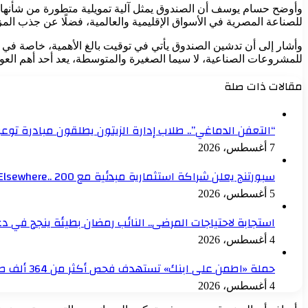
وأوضح حسام يوسف أن الصندوق يمثل آلية تمويلية متطورة من شأنها دع
للصناعة المصرية في الأسواق الإقليمية والعالمية، فضلًا عن جذب المزي
وأشار إلى أن تدشين الصندوق يأتي في توقيت بالغ الأهمية، خاصة في ظل 
للمشروعات الصناعية، لا سيما الصغيرة والمتوسطة، يعد أحد أهم العو
مقالات ذات صلة
“التعفن الدماغي”.. طلاب إدارة الزيتون يطلقون مبادرة توعو
7 أغسطس، 2026
سبورتنج يعلن شراكة استثمارية مبدئية مع Elsewhere.. 200 مليون جنيه للنادي خلال عام
5 أغسطس، 2026
استجابة لاحتياجات المرضى.. النائب رمضان بطيئة ينجح في 
4 أغسطس، 2026
حملة «اطمن على ابنك» تستهدف فحص أكثر من 364 ألف طالب ضمن منظومة التأمين الصحي الشامل
4 أغسطس، 2026