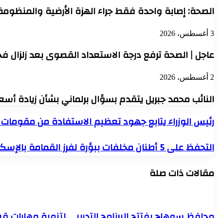
الصحة: إصابة واحدة فقط جراء الهزة الأرضية والمنظوم
3 أغسطس، 2026
عاجل | الصحة ترفع درجة الاستعداد القصوى بعد زلزال فجر 
2 أغسطس، 2026
النائب محمد جبريل يتقدم بسؤال برلماني بشأن زيادة أسع
رئيس
رئيس الوزراء يتابع جهود تعظيم الاستفادة من مقومات و
الوزراء
يتابع
التحفظ
التحفظ على 5 أطنان مخلفات ببؤرة لفرز القمامة بالإسكندرية
جهود
على
تعظيم
5
الاستفادة
مقالات ذات صلة
أطنان
من
مخلفات
مقومات
ببؤرة
وإمكانات
لفرز
شركات
القمامة
ومصانع
محافظ سوهاج يفتتح البرنامج التدريبي لتنمية مهارات ق
بالإسكندرية