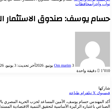
نواب وأحزاب
محافظات
حسام يوسف: صندوق الاستثمار الص
أرسل
بريدا
إلكترونيا
3 يونيو، 2026
Om marim
آخر تحديث: 3 يونيو، 2026
1٬010
دقيقة واحدة
شاركها
فيسبوك
‫X
تيلقرام
طباعة
أكد المهندس حسام يوسف، الأمين المساعد لحزب الحرية المصري بالإس
الصناعي باعتباره الركيزة الأساسية لتحقيق التنمية الاقتصادية المستد