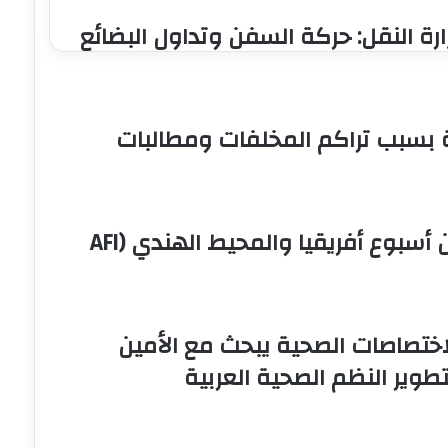
يطرية
ارة النقل: حركة السفن وتداول البضائع
جانية
برى
عيون
وسى
دعم
ة بسبب تراكم المخلفات ومطالبات
ربي
لماشية
مصر تفتتح أعمال النسخة الحادية عشرة من أسبوع أفريقيا والمحيط الهندي (AFI
اختصاصات الصحية يبحث مع الأمين
تطوير النظم الصحية العربية