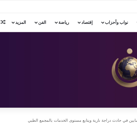
بتفرح» تواصل فعالياتها بشاطئ البوريفاج تحت شعار «اعرف مركزك»
م
نواب وأحزاب
إقتصاد
رياضة
الفن
المزيد
ن في حادث دراجة نارية ويتابع مستوى الخدمات بالمجمع الطبي