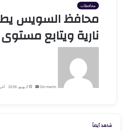
محافظات
محافظ السويس يطمئ
نارية ويتابع مستوى
أرسل
بريدا
إلكترونيا
Om marim
2 يونيو، 2026
آخر تحد
شاهد أيضاً