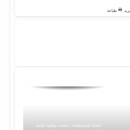
ريد
طباعة
محافظ سوهاج يفتتح البرنامج التدريبي
لتنمية مهارات قيادات العمل التنفيذي
بالمحافظة
حماية للمستهلك.. حملات بيطرية تظبط