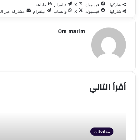
شاركها
فيسبوك
‫X
تيلقرام
طباعة
شاركها
فيسبوك
‫X
واتساب
تيلقرام
مشاركة عبر الب
Om marim
أقرأ التالي
محافظات