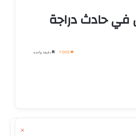
 في حادث دراجة
1٬005
دقيقة واحدة
إغلاق