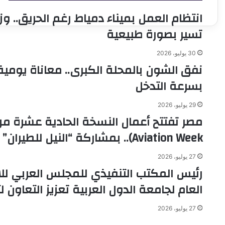
أول
ب
انتظام العمل بميناء دمياط رغم الحريق.. وز
ماجستير
م
دولي
ك
تسير بصورة طبيعية
للإدارة
ب
الرياضية
م
30 يوليو، 2026
ل
نفق الشون بالمحلة الكبرى.. معاناة يومي
م
ا
بسرعة التدخل
29 يوليو، 2026
Aviation Week).. بمشاركة “النيل للطيران”
27 يوليو، 2026
رئيس المكتب التنفيذي للمجلس العربي لل
العام لجامعة الدول العربية تعزيز التعاون ل
27 يوليو، 2026