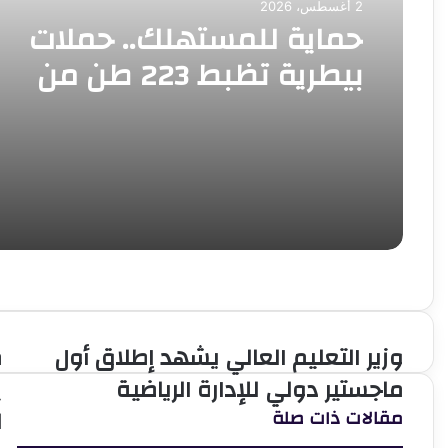
2 أغسطس، 2026
حماية للمستهلك.. حملات
بيطرية تظبط 223 طن من
اللحوم غير الصالحة للاستهلا
وزير التعليم العالي يشهد إطلاق أول
م
وزير
م
التعليم
ا
ماجستير دولي للإدارة الرياضية
ب
العالي
ي
ل
مقالات ذات صلة
يشهد
ب
إطلاق
ق