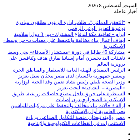
السبت, أغسطس 8 2026
أخبار عاجلة
“التعفن الدماغي”.. طلاب إدارة الزيتون يطلقون مبادرة
توعوية لتعزيز الوعي الرقمي
إبرام «اتفاقية مكة للدفاع المشترك» بين 3 دول إسلامية
إيقاف أعمال بناء مخالفة والتحفظ على معدات بـ«حي وسط»
الإسكندرية
مشاركة 45 طالبا في دورة «مستشار الأصدقاء» بحي وسط
ناشئات اليد يخسرن أمام إسبانيا بفارق هدف ويُنافسن على
برونزية العالم
الرئيس التنفيذي للهيئة العامة للاستثمار والمناطق الحرة
وسفير جمهورية باكستان لدى مصر يبحثان سبل تعزيز
وزير الصحة يلتقي رئيس تشاد ضمن وفد اللجنة الوزارية
«المصرية – التشادية» لبحث تعزيز
السيطرة على حريق داخل مصنع حاصلات زراعية بطريق
الإسكندرية الصحراوي دون إصابات
إزالة 3 حالات بناء مخالف والتحفظ على مركبات للنباشين
بحي العامرية أول بالإسكندرية
مصر والهند تبحثان منصة للتكامل الصناعي وزيادة
الاستثمارات في القطاعات التكنولوجية والإنتاجية
فيسبوك
‫X