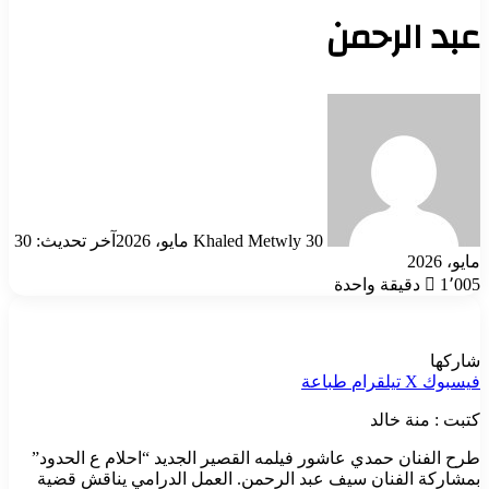
عبد الرحمن
أرسل
بريدا
إلكترونيا
30 مايو، 2026
Khaled Metwly
آخر تحديث: 30
مايو، 2026
1٬005
دقيقة واحدة
شاركها
فيسبوك
‫X
تيلقرام
طباعة
كتبت : منة خالد
طرح الفنان حمدي عاشور فيلمه القصير الجديد “احلام ع الحدود”
بمشاركة الفنان سيف عبد الرحمن. العمل الدرامي يناقش قضية