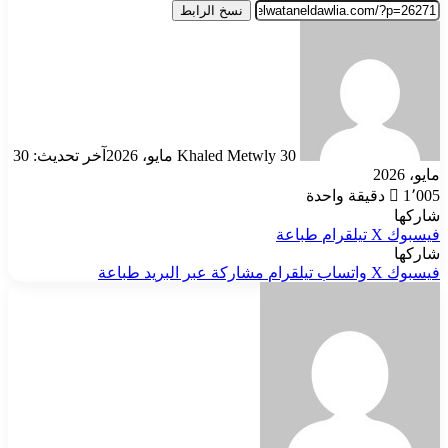
نسخ الرابط
أرسل
بريدا
إلكترونيا
30 مايو، 2026
Khaled Metwly
آخر تحديث: 30
مايو، 2026
1٬005
دقيقة واحدة
شاركها
فيسبوك
‫X
تيلقرام
طباعة
شاركها
فيسبوك
‫X
واتساب
تيلقرام
مشاركة عبر البريد
طباعة