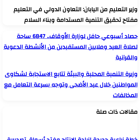
وزير التعليم من اليابان: التعاون الدولي في التعليم
مفتاح تحقيق التنمية المستدامة وبناء السلام
حصاد
حصاد أسبوعي حافل لوزارة الأوقاف.. 6847 ساحة
أسبوعي
لصلاة العيد وملايين المستفيدين من الأنشطة الدعوية
حافل
لوزارة
والقرآنية
الأوقاف..
6847
ساحة
وزيرة
وزيرة التنمية المحلية والبيئة تتابع الاستجابة لشكاوى
لصلاة
التنمية
العيد
المواطنين خلال عيد الأضحى وتوجه بسرعة التعامل مع
المحلية
وملايين
والبيئة
المخالفات
المستفيدين
تتابع
من
الاستجابة
الأنشطة
لشكاوى
مقالات ذات صلة
الدعوية
المواطنين
والقرآنية
خلال
عيد
الأضحى
وتوجه
خطة زراعية جديدة لزيادة الإنتاج وفتح أسواق تصديرية