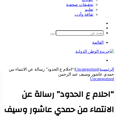
تحقيقات صحفية
تعليم
ثقافة وأدب
مقال
الوضع
عشوائي
المظلم
بحث
عن
القائمة
بحث
عن
الرئيسية
/
Uncategorized
/
“احلام ع الحدود” رسالة عن الانتماء من
حمدي عاشور وسيف عبد الرحمن
Uncategorized
“احلام ع الحدود” رسالة عن
الانتماء من حمدي عاشور وسيف