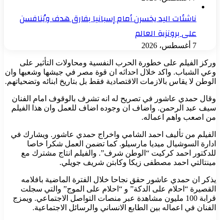
ناشئات اليد يخسرن أمام إسبانيا بفارق هدف ويُنافسن
على برونزية العالم
7 أغسطس، 2026
وركز الفيلم على خطورة الحرب النفسية ومحاولات التأثير على
وعي الشباب. واكد خلال احداثه ان قوة مصر في جيشها وشعبها وان
الوطن لا يقاس بالازمات الاقتصادية فقط بل بتاريخ ابنائه وتضحياتهم.
وقال حمدي عاشور في تصريح له انه تشرف بالوقوف امام الفنان
سيف عبد الرحمن. واضاف ان وجوده اضاف للعمل وان هذا الفيلم
من اصعب واهم اعماله.
الفيلم من تأليف احمد الشامي واخراج حمدي عاشور. ويشارك في
ادارة السوشيال ميديا مارسيلو. كما تضمن العمل شكرا خاصا
للدكتور احمد كركيت “الوطن شرف”. والفيلم انتاج مشترك مع
مينتالتي احمد مصطفى زيكا وكابتن شريف جويلي.
يذكر ان حمدي عاشور حقق نجاحا خلال الفترة الماضية بافلامه
القصيرة “احلام على الدكة” و “احلام على الموج” والتي سجلت
قرابة 100 مليون مشاهدة عبر منصات التواصل الاجتماعي. ويمزج
الفنان في اعماله بين الطابع الانساني والرسائل الاجتماعية.