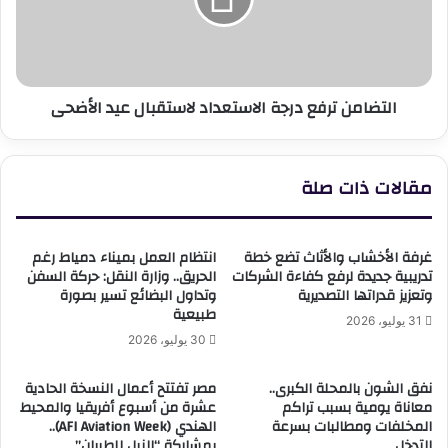
عيد
الأضحى
التضامن ترفع درجة الاستعداد لاستقبال عيد الأضحى
مقالات ذات صلة
غرفة الأخشاب والأثاث تضع خطة
انتظام العمل بميناء دمياط رغم
تدريبية جديدة لرفع كفاءة الشركات
الحريق.. وزارة النقل: حركة السفن
وتعزيز قدراتها التصديرية
وتداول البضائع تسير بصورة
طبيعية
31 يوليو، 2026
30 يوليو، 2026
نفق الشون بالمحلة الكبرى..
مصر تفتتح أعمال النسخة الحادية
معاناة يومية بسبب تراكم
عشرة من أسبوع أفريقيا والمحيط
المخلفات ومطالبات بسرعة
الهندي (AFI Aviation Week)..
التدخل
بمشاركة “النيل للطيران”