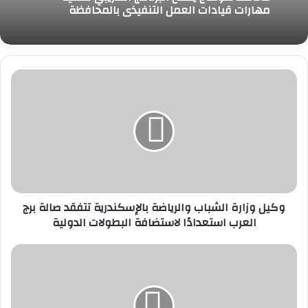
مهارات قيادات العمل التنفيذي بالمحافظة
وكيل
وزارة
الشباب
والرياضة
بالإسكندرية
تتفقد
صالة
برج
العرب
وكيل وزارة الشباب والرياضة بالإسكندرية تتفقد صالة برج
استعدادًا
العرب استعدادًا لاستضافة البطولات الدولية
لاستضافة
البطولات
الدولية
التضامن
ترفع
درجة
الاستعداد
لاستقبال