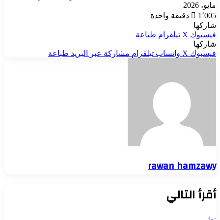
مايو، 2026
1٬005
دقيقة واحدة
شاركها
فيسبوك
‫X
تيلقرام
طباعة
شاركها
فيسبوك
‫X
واتساب
تيلقرام
مشاركة عبر البريد
طباعة
rawan hamzawy
أقرأ التالي
تعليم