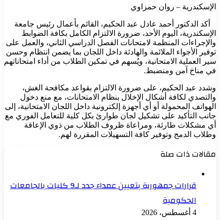
الإسكندرية – روان حمزاوي
أكد الدكتور أحمد عادل عبد الحكيم، القائم بأعمال رئيس جامعة
الإسكندرية، اليوم الأحد، ضرورة الالتزام الكامل بكافة الضوابط
والإجراءات المنظمة لامتحانات الفصل الدراسي الثاني، والعمل على
توفير الأجواء الملائمة والهادئة داخل اللجان بما يضمن انتظام وحسن
سير العملية الامتحانية، ويُسهم في تمكين الطلاب من أداء امتحاناتهم
في مناخ آمن ومنضبط.
وشدد عبد الحكيم، على ضرورة الالتزام بقواعد مكافحة الغش،
والتصدي لكافة أشكال الإخلال بنظام الامتحانات، مع منع دخول
الهواتف المحمولة أو أي أجهزة إلكترونية داخل اللجان الامتحانية، إلى
جانب التأكيد على تشكيل لجان طوارئ بكل كلية للتعامل الفوري مع
أي مشكلات طارئة، ومراعاة ظروف الطلاب من ذوي الإعاقة
وطلاب الدمج وتوفير كافة التسهيلات المقررة لهم.
مقالات ذات صلة
قرارات جمهورية بتعيين عمداء جدد لـ9 كليات بالجامعات
الحكومية
4 أغسطس، 2026