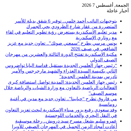
الجمعة, أغسطس 7 2026
أخبار عاجلة
بتوجيهات النائب أحمد حلمي.. توفير 6 شقق بديلة للأسر
المتضررة من عقار شارع الطرودي بحي الجمرك
مدير تعليم الإسكندرية يستعرض رؤية تطوير التعليم في لقاء
مع روتاري الإسكندرية
يونس مرسي يطرح “سمعني صوتك”.. تعاون جديد مع عزيز
الشافعي في صيف 2026
مكتبة الإسكندرية تفتتح الدورة الثالثة والعشرين من مهرجان
الصيف الدولي
“رئيس جهاز العلمين الجديدة يستقبل قداسة البابا تواضروس
الثاني بكنيسة السيدة العذراء والشهيد مارجرجس والأمير
تادرس بمدينة العلمين الجديدة”
رئيس جهاز العلمين الجديدة: المدينة تواصل استضافة كبرى
الفعاليات الرياضية بالتعاون مع وزارة الشباب والرياضة خلال
موسم الصيف”
مي فاروق تطرح “حبايبنا”.. تعاون جديد مع مدين في أغنية
رومانسية
وفد سعودي رفيع يزور ميناء الإسكندرية لبحث تعزيز التعاون
في النقل البحري والخدمات اللوجستية
عمرو سليم يشعل مسرح سيد درويش.. رحلة موسيقية
أعادت أمجاد الزمن الجميل في المهرجان الصيفي للأوبرا