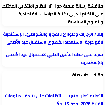
مناقشة رسالة علمية حول أثر النظام الانتخابي المختلط
على النظام الحزبي بكلية الدراسات الاقتصادية
والعلوم السياسية
إلغاء
إلغاء الإجازات وطوارئ بالمجازر والشواطئ.. الإسكندرية
الإجازات
ترفع درجة الاستعداد القصوى لاستقبال عيد الأضحى
وطوارئ
بالمجازر
والشواطئ..
تعرف
تعرف على خطة التأمين الطبي لاستقبال عيد الأضحى
الإسكندرية
على
ترفع
بالإسكندرية
خطة
درجة
التأمين
الاستعداد
الطبي
القصوى
مقالات ذات صلة
لاستقبال
لاستقبال
عيد
عيد
الأضحى
الأضحى
بالإسكندرية
التعليم تعلن فتح باب التظلمات على نتيجة الدبلومات
الفنية 2026 لمدة 15 يومًا