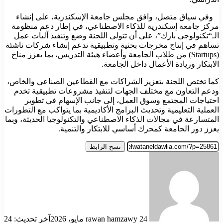
وفي سياق متصل، وافق مجلس جامعة الإسكندرية، على إنشاء
مركز جامعة إسكندرية للذكاء الاصطناعي، في إطار دعم منظومة
الـ“تكنولوجي بارك”، على أن تتولى اللجنة وضع وتنفيذ آليات عمل
تساهم في إنتاج مخرجات بحثية وتطبيقية تدعم إنشاء شركات ناشئة
(Startups) من طلاب الجامعة وأعضاء هيئة التدريس، بما يعزز مناخ
الابتكار وريادة الأعمال داخل الجامعة.
كما تختص اللجنة بتعزيز الشراكات مع القطاعين الصناعي والخاص،
ودعم التعاون مع مختلف الجهات لتنفيذ مشروعات تطبيقية تخدم
احتياجات المجتمع وسوق العمل، إلى جانب الإسهام في تطوير
العملية التعليمية وتحديث البرامج الأكاديمية بما يتواكب مع التطورات
المتسارعة في مجالات الذكاء الاصطناعي والتكنولوجيا الحديثة، وبما
يعزز دور الجامعة كمحرك أساسي للابتكار والتنمية.
نسخ الرابط
أرسل
بريدا
إلكترونيا
24 مايو، 2026
rawan hamzawy
آخر تحديث: 24