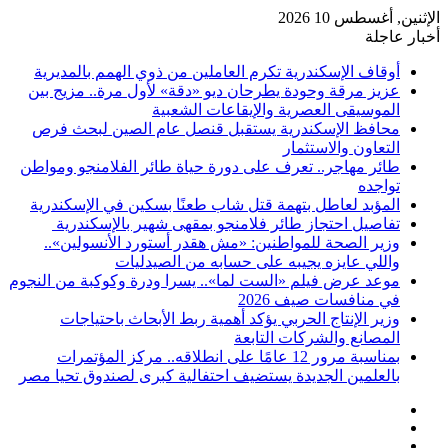
الإثنين, أغسطس 10 2026
أخبار عاجلة
أوقاف الإسكندرية تكرم العاملين من ذوي الهمم بالمديرية
عزيز مرقة وحودة يطرحان ديو «دقة» لأول مرة.. مزيج بين
الموسيقى العصرية والإيقاعات الشعبية
محافظ الإسكندرية يستقبل قنصل عام الصين لبحث فرص
التعاون والاستثمار
طائر مهاجر.. تعرف على دورة حياة طائر الفلامنجو ومواطن
تواجده
المؤبد لعاطل بتهمة قتل شاب طعنًا بسكين في الإسكندرية
تفاصيل احتجاز طائر فلامنجو بمقهى شهير بالإسكندرية
وزير الصحة للمواطنين: «مش هقدر أستورد الأنسولين»..
واللي عايزه يجيبه على حسابه من الصيدليات
موعد عرض فيلم «الست لما».. يسرا ودرة وكوكبة من النجوم
في منافسات صيف 2026
وزير الإنتاج الحربي يؤكد أهمية ربط الأبحاث باحتياجات
المصانع والشركات التابعة
بمناسبة مرور 12 عامًا على انطلاقه.. مركز المؤتمرات
بالعلمين الجديدة يستضيف احتفالية كبرى لصندوق تحيا مصر
فيسبوك
‫X
‫YouTube