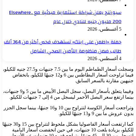
سبورتنج يعلن شراكة استثمارية مبدئية مع Elsewhere..
200 مليون جنيه للنادي خلال عام
5 أغسطس، 2026
حملة «اطمن على ابنك» تستهدف فحص أكثر من 364 ألف
طالب ضمن منظومة التأمين الصحي الشامل
4 أغسطس، 2026
وسجلت أسعار الطماطم اليوم ما بين 7.5 جنيهات و27.5 جنيه للكيلو،
فيما تراوحت أسعار البطاطس بين 6 و12 جنيهًا للكيلو، بانخفاض
جنيهين مقارنة بالسعر السابق.
وفيما يتعلق بأسعار البصل، سجل البصل الأبيض ما بين 5 و9 جنيهات،
بينما ارتفع سعر البصل الأحمر ليسجل من 4 إلى 7 جنيهات للكيلو.
وتراجعت أسعار الكوسة لتتراوح بين 10 و16 جنيهًا، بينما سجل الجزر
بدون عروش ما بين 9 و13 جنيهًا للكيلو.
كما ارتفعت أسعار الفاصوليا بشكل ملحوظ لتتراوح بين 15 و30 جنيهًا
للكيلو، بزيادة بلغت 10 جنيهات، في حين انخفضت أسعار البامية
لتسجل من 30 إلى 45 جنيهًا، بتراجع قدره 10 جنيهات عن الأسعار