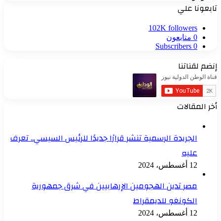
تابعونا علي
102K
followers
0
متابعون
Subscribers
0
إنضم لقناتنا
أخر المقالات
الجريدة الرسمية تنشر قرارًا جديدًا للرئيس السيسي.. تعرف
عليه
12 أغسطس، 2024
مصر تدين الهجومين الإرهابيين في شرق جمهورية
الكونغو للديمقراط
12 أغسطس، 2024