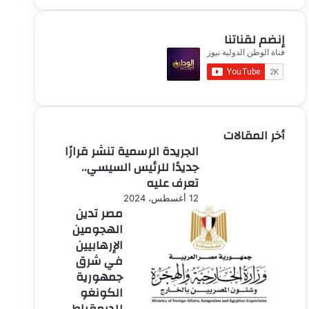
إنضم لقناتنا
أخر المقالات
الجريدة الرسمية تنشر قرارًا
جديدًا للرئيس السيسي..
تعرف عليه
12 أغسطس، 2024
مصر تدين
الهجومين
الإرهابيين
في شرق
جمهورية
الكونغو
للديمقراط