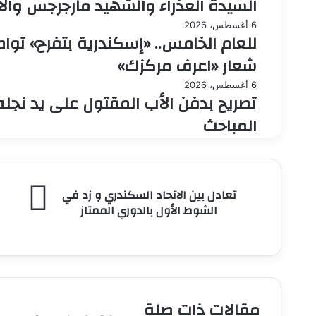
السيدة العذراء والشهيد مارجرجس والأ
6 أغسطس، 2026
للعام الخامس.. «إسكندرية بتفرح» توا
شعار «اعرف مركزك»
6 أغسطس، 2026
تصريح بدفن الأب المقتول على يد نجله 
المباحث
تعادل
تعادل بين الاتحاد السكندري و زد في
بين
الشوط الأول بالدوري الممتاز
الاتحاد
السكندري
و
زد
في
الشوط
مقالات ذات صلة
الأول