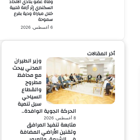
وفاة عضو بنادي الاتحاد
بالدوري
السكندري إثر أزمة قلبية
الممتاز
خلال مباراة ودية بفرع
سموحة
6 أغسطس، 2026
أخر المقالات
وزير الطيران
المدني يبحث
لاق
مع محافظ
مطروح
والقطاع
السياحي
سبل تنمية
الحركة الجوية الوافدة..
8 أغسطس، 2026
متابعة تنفيذ المرافق
وتقنين الأراضي المضافة
في الشروق والعبور