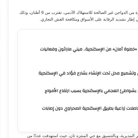
أعلن المهندس أيمن عطية، محافظ الإسكندرية، عن ضبط كميات كبيرة من الدواجن غير الصالحة للاستهلاك الآدمي، تقترب من 6 أطنان، وذلك
في إطار تشديد الرقابة على الأسواق ومكافحة الغش التجاري.
 «خطوة أمان» من الإسكندرية.. ميني ماراثون وفعاليات
 وتشميع محل تحت الإنشاء بشارع فؤاد في الإسكندرية
اء بشواطئ العجمي بالإسكندرية بسبب ارتفاع الأمواج
لات زراعية بطريق الإسكندرية الصحراوي دون إصابات
المديرية، وبالتنسيق مع حي المنتزه ثان، حيث استهدفت عددًا من