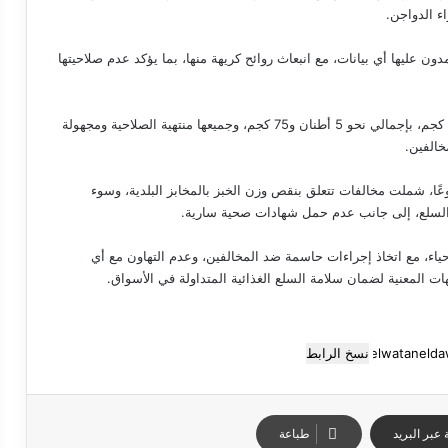
ء الدواجن.
عليها أي بيانات، مع انبعاث روائح كريهة منها، بما يؤكد عدم صلاحيتها
وأشار إلى أن المضبوطات بلغت 175 جوالًا بلاستيكيًا، يزن كل منها 19 كجم، بإجمالي نحو 5 أطنان و75 كجم، وجميعها منتهية الصلاحية ومجهولة
خالفين.
 عن تحرير 34 محضرًا تموينيًا متنوعًا، شملت مخالفات تتعلق بنقص وزن الخبز بالمخابز البلدية، وسوء
 السلع، إلى جانب عدم حمل شهادات صحية سارية.
حياء، مع اتخاذ إجراءات حاسمة ضد المخالفين، وعدم التهاون مع أي
 المعنية لضمان سلامة السلع الغذائية المتداولة في الأسواق.
نسخ الرابط
عبر البريد
طباعة