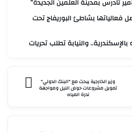
مير تادرس بمدينة العلمين الجديدة”
صل فعالياتها بشاطئ البوريفاج تحت
بالإسكندرية.. والنيابة تطلب تحريات
وزير
وزير الخارجية يبحث مع "البنك الدولي"
الخارجية
تمويل مشروعات حوض النيل ومواجهة
يبحث
ندرة المياه
مع
"البنك
الدولي"
تمويل
مشروعات
حوض