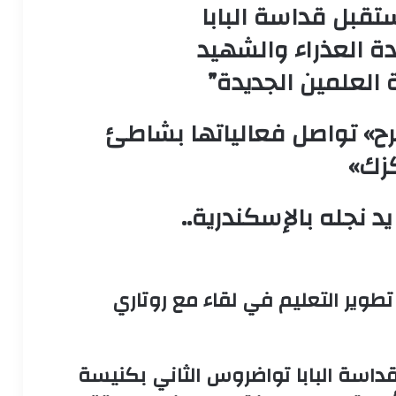
تقبل قداسة البابا
ة العذراء والشهيد
 العلمين الجديدة”
رح» تواصل فعالياتها بشاطئ
كزك»
د نجله بالإسكندرية..
طوير التعليم في لقاء مع روتاري
داسة البابا تواضروس الثاني بكنيسة