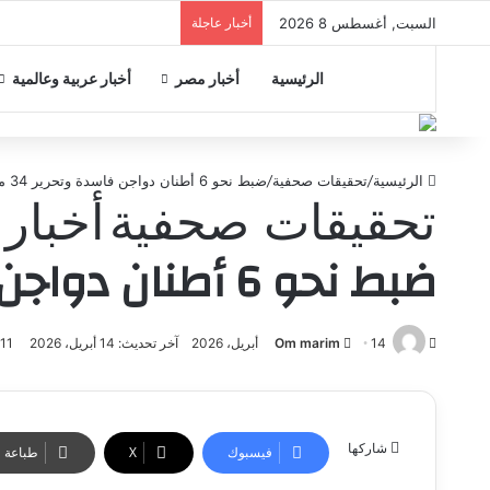
السبت, أغسطس 8 2026
أخبار عاجلة
الرئيسية
أخبار مصر
أخبار عربية وعالمية
الرئيسية
/
تحقيقات صحفية
/
ضبط نحو 6 أطنان دواجن فاسدة وتحرير 34 محضرًا تموينيًا في الإسكندرية
تحقيقات صحفية
أخبار 
ضبط نحو 6 أطنان دواجن فاسدة وتحرير 34 محضرًا تموينيًا في الإسكندرية
أرسل
14 أبريل، 2026
Om marim
آخر تحديث: 14 أبريل، 2026
1٬011
بريدا
إلكترونيا
شاركها
فيسبوك
‫X
طباعة