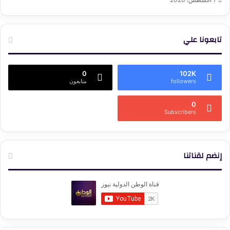
تابعونا علي
0
102K
followers
متابعون
0
Subscribers
إنضم لقناتنا