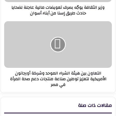
حادث
وزير الثقافة يوجّه بصرف تعويضات مالية عاجلة لضحايا
طريق
حادث طريق إسنا من أبناء أسوان
إسنا
من
أبناء
التعاون
أسوان
بين
هيئة
الشراء
الموحد
وشركة
أورجانون
الأمريكية
لتعزيز
التعاون بين هيئة الشراء الموحد وشركة أورجانون
توطين
الأمريكية لتعزيز توطين صناعة منتجات دعم صحة المرأة
صناعة
في مصر
منتجات
دعم
صحة
المرأة
مقالات ذات صلة
في
مصر