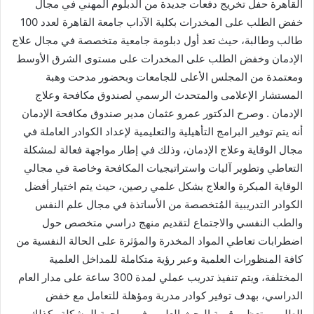
القاهرة حفل تخريج دفعات جديدة من الدبلوم المهني في مجال
خفض الطلب على المخدرات بكلية الآداب جامعة القاهرة لعدد 100
طالب وطالبة، حيث تعد أول دبلومة جامعية متخصصة في مجال علاج
الإدمان وخفض الطلب على المخدرات على مستوى الشرق الأوسط
ومعتمدة من المجلس الأعلى للجامعات وبحضور مدحت وهبة
المستشار الإعلامى والمتحدث الرسمي لصندوق مكافحة وعلاج
الإدمان . وصرح الدكتور عمرو عثمان مدير صندوق مكافحة الإدمان
أنه يتم توفير البرامج التأهيلية والتعليمية لإعداد الكوادر العاملة في
مجال الوقاية وعلاج الإدمان، وذلك في إطار مواجهة فعالة لمشكلة
التعاطي وتطوير آليات واستراتيجيات المكافحة وخاصة في مجالي
الوقاية المبكرة والعلاج بشكل علمي رصين، حيث يتم اختيار أفضل
الكوادر التدريبية المُتخصصة من الأساتذة في مجال علم النفس
والطب النفسي واﻻجتماع لتقديم منهج دراسي متخصص حول
اضطرابات تعاطي المواد المخدرة والمؤثرة على الحالة النفسية من
كافة المنظورات العلمية وعبر رؤية متكاملة للمداخل العلمية
المختلفة، ويتم تنفيذ تدريب عملي لمدة 300 ساعة على مدار العام
الدراسي، بهدف توفير كوادر مدربة ومؤهلة للتعامل مع خفض
الطلب، وتعظيم قيمة البحث العلمي في مواجهة المشكلة وكذلك