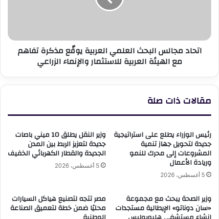
يوقّع
مذكرة
تفاهم
مع
اتحاد مجالس البحث العلمي العربية يوقّع مذكرة تفاهم
الهيئة
مع الهيئة العربية للاستثمار والإنماء الزراعي
العربية
للاستثمار
والإنماء
الزراعي
مقالات ذات صلة
رئيس الوزراء يطلع على استراتيجية
وزير النقل يطلق 10 ميني باصات
جديدة لتحويل جهاز تنمية
جديدة لتعزيز الربط بين المدن
المشروعات إلى محرك للنمو
الجديدة والقطار الكهربائي الخفيف
وريادة الأعمال
5 أغسطس، 2026
5 أغسطس، 2026
وزير الصحة يبحث مع مجموعة
مصر تتجه لتصنيع هياكل السيارات
«سان دوناتو» الإيطالية مستجدات
محليًا ضمن خطة لتعميق الصناعة
إنشاء مستشفى هليوبوليس
الوطنية