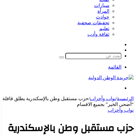
سيارات
المرأة
حوادث
تحقيقات صحفية
تعليم
ثقافة وأدب
مقال
الوضع
عشوائي
المظلم
بحث
عن
القائمة
بحث
عن
الرئيسية
/
نواب وأحزاب
/
حزب مستقبل وطن بالإسكندرية يطلق قافلة
“أضحى الخير” بجميع الاقسام
نواب وأحزاب
حزب مستقبل وطن بالإسكندرية