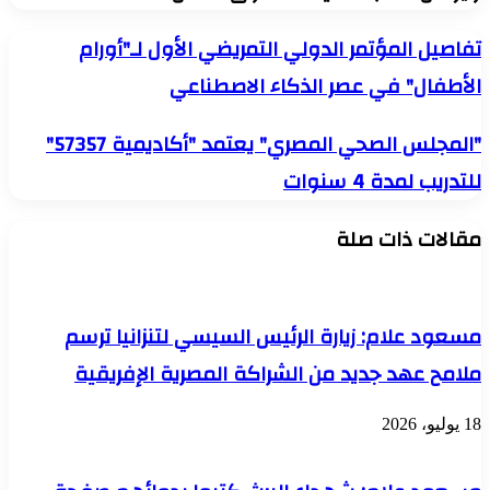
تفاصيل
تفاصيل المؤتمر الدولي التمريضي الأول لـ"أورام
المؤتمر
الأطفال" في عصر الذكاء الاصطناعي
الدولي
التمريضي
الأول
"المجلس
"المجلس الصحي المصري" يعتمد "أكاديمية 57357"
لـ"أورام
الصحي
الأطفال"
للتدريب لمدة 4 سنوات
المصري"
في
يعتمد
عصر
"أكاديمية
الذكاء
مقالات ذات صلة
57357"
الاصطناعي
للتدريب
لمدة
4
سنوات
مسعود علام: زيارة الرئيس السيسي لتنزانيا ترسم
ملامح عهد جديد من الشراكة المصرية الإفريقية
18 يوليو، 2026