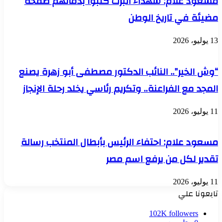
مسعود علام: شهداء البرث كتبوا بدمائهم صفحة
مضيئة في تاريخ الوطن
13 يوليو، 2026
“وش الخير”.. النائب الدكتور مصطفى أبو زهرة يصنع
المجد مع الفراعنة.. وتكريم رئاسي يخلد رحلة الإنجاز
11 يوليو، 2026
مسعود علام: احتفاء الرئيس بأبطال المنتخب رسالة
تقدير لكل من يرفع اسم مصر
11 يوليو، 2026
تابعونا علي
102K
followers