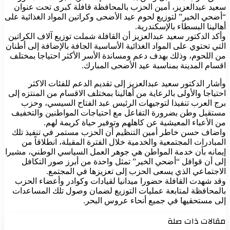
سعيد عبدالعزيز، أمين الحزب بالمحافظة قافلة كبرى تحت عنوان
“أضحي الخير” لتوزيع لحوم عيد الأضحى وكراتين المواد الغذائية على
أهالينا البسطاء بالإسكندرية.
وأكد الدكتور سعيد عبدالعزيز أن القافلة شملت توزيع آلاف الكراتين
التي تحتوي على المواد الغذائية الأساسية الجافة بالإضافة إلى أطنان
من اللحوم، وذلك بهدف دعم ومساندة الأسر الأكثر احتياجا بمختلف
اقسام المدينة بمناسبة عيد الأضحى المبارك.
وأشار الدكتور سعيد عبدالعزيز إلى تقديم الدعم للفئات الاكثر
احتياجا والأولى بالرعاية من أهالينا بمختلف الاقسام من المنتزه إلى
برج العرب تنفيذا لتوجيهات الرئيس عبد الفتاح السيسي، وحزب
مستقبل وطن بضرورة التفاعل مع احتياجات المواطنين والتخفيف
من الأعباء المعيشية عن كاهلهم وتوفير حياة كريمة لهم.
واضاف حسن خاطر أمين التنظيم أن الحزب مستمر في تنفيذ تلك
المبادرات المجتمعية والخدمية خلال الفترة المقبلة، انطلاقاً من
إيمانه بأن خدمة المواطن هي جوهر العمل السياسي الوطني، مشيرا
إلى أن قوافل “أضحي الخير” تمثل واحدة من أبرز صور التكافل
الاجتماعي الذي يسعى الحزب إلى تعزيزها في المجتمع.
وقد شهدت القافلة حضورا ميدانيا لقيادات وكوادر وأعضاء الحزب
بالمحافظة لمتابعة عمليات التوزيع لضمان وصول تلك المساعدات
إلى مستحقيها في جميع أنحاء عروس البحر.
مقالات ذات صلة