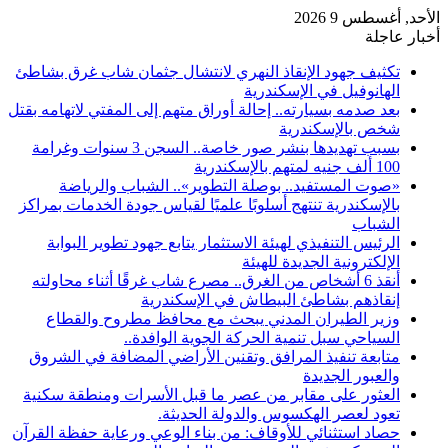
الأحد, أغسطس 9 2026
أخبار عاجلة
تكثيف جهود الإنقاذ النهري لانتشال جثمان شاب غرق بشاطئ
الهانوفيل في الإسكندرية
بعد صدمه بسيارته.. إحالة أوراق متهم إلى المفتي لاتهامه بقتل
شخص بالإسكندرية
بسبب تهديدها بنشر صور خاصة.. السجن 3 سنوات وغرامة
100 ألف جنيه لمتهم بالإسكندرية
«صوت المستفيد.. بوصلة التطوير».. الشباب والرياضة
بالإسكندرية تنتهج أسلوبًا علميًا لقياس جودة الخدمات بمراكز
الشباب
الرئيس التنفيذي لهيئة الاستثمار يتابع جهود تطوير البوابة
الإلكترونية الجديدة للهيئة
أنقذ 6 أشخاص من الغرق.. مصرع شاب غرقًا أثناء محاولته
إنقاذهم بشاطئ البيطاش في الإسكندرية
وزير الطيران المدني يبحث مع محافظ مطروح والقطاع
السياحي سبل تنمية الحركة الجوية الوافدة..
متابعة تنفيذ المرافق وتقنين الأراضي المضافة في الشروق
والعبور الجديدة
العثور على مقابر من عصر ما قبل الأسرات ومنطقة سكنية
تعود لعصر الهكسوس والدولة الحديثة.
حصاد استثنائي للأوقاف: من بناء الوعي ورعاية حفظة القرآن