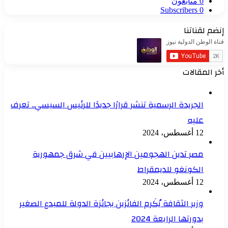
0
متابعون
Subscribers
0
إنضم لقناتنا
أخر المقالات
الجريدة الرسمية تنشر قرارًا جديدًا للرئيس السيسي.. تعرف
عليه
12 أغسطس، 2024
مصر تدين الهجومين الإرهابيين في شرق جمهورية
الكونغو للديمقراط
12 أغسطس، 2024
وزير الثقافة يُكَرم الفائزين بجائزة الدولة للمبدع الصغير
بدورتها الرابعة 2024