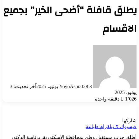
يطلق قافلة “أضحى الخير” بجميع
الاقسام
أرسل
بريدا
إلكترونيا
3 يونيو، 2025
YoyoAshraf28
آخر تحديث: 3
يونيو، 2025
1٬026
دقيقة واحدة
شاركها
فيسبوك
‫X
تيلقرام
طباعة
أطلق حزب مستقبل وطن بمحافظة الإسكندرية، برئاسة الدكتور