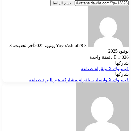
نسخ الرابط
أرسل
بريدا
إلكترونيا
3 يونيو، 2025
YoyoAshraf28
آخر تحديث: 3
يونيو، 2025
1٬026
دقيقة واحدة
شاركها
فيسبوك
‫X
تيلقرام
طباعة
شاركها
فيسبوك
‫X
واتساب
تيلقرام
مشاركة عبر البريد
طباعة