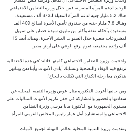
وأكدت وزيرة التضامن الاجتماعي أن تكافل وكرامة ليس المسار
الوحيد لدعم المرأة المصرية، فمن خلال وزارة التضامن الاجتماعي
هناك 5.2 مليار جنيه لدعم المرأة المعيلة لـ673 ألف مستفيدة،
وهناك 7.8 مليار جنيه من صندوق تأمين الأسرة لصالح 409 ألف
مستفيدة بأحكام نفقة وأكثر من مليون سيدة حصلن على تمويل
لمشروعات صغيرة خلال السنوات العشر الأخيرة، وهناك أيضا 15
ألف رائدة مجتمعية تقوم برفع الوعي على أرض مصر.
واختتمت وزيرة التضامن الاجتماعي كلمتها قائلة:”في هذه الاحتفالية
ترتفع قيم الوفاء والتضحية وتتشابك أيادي الأمهات وأبناءهن وبناتهن
يتذكرن معا رحلة الكفاح التي تكللت بالنجاح”.
ومن جانبها أعربت الدكتورة منال عوض وزيرة التنمية المحلية عن
سعادتها بالحضور والمشاركة في حفل تكريم الأمهات المثاليات علي
مستوي الجمهورية مع الدكتورة مايا مرسي وزيرة التضامن
الاجتماعي والمستشارة أمل عمار رئيس المجلس القومي للمرأة .
وتقدمت وزيرة التنمية المحلية بخالص التهنئة لجميع الأمهات