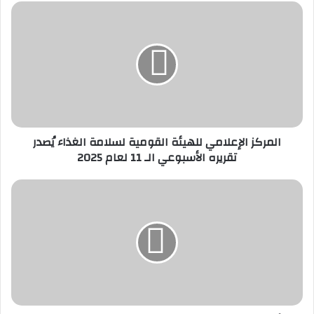
المركز
الإعلامي
للهيئة
القومية
لسلامة
الغذاء
يُصدر
تقريره
الأسبوعي
المركز الإعلامي للهيئة القومية لسلامة الغذاء يُصدر
الـ
تقريره الأسبوعي الـ 11 لعام 2025
11
لعام
2025
نائب
وزير
التموين
يجري
جولة
بمحافظة
القاهرة
لمتابعة
توافر