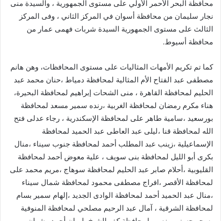
محافظة البحر الأحمر الأولي على مستوى الجمهورية ، والسيدة منى
نجار سليمان من محافظة أسوان في المركز الثاني ، وفى المركز
الثالث على مستوى الجمهورية السيدة شربات فهمى عمار من
محافظة أسيوط.
كما تم تكريم الأمهات المثاليات على مستوى المحافظات، وهن هانم
مصطفى عبد الفتاح الأم المثالية لمحافظة دمياط ،حنان محمد عبد
الحليم لمحافظة القاهرة ، منى الشحات إبراهيم لمحافظة البحيرة،
هناء مكرم رمضان لمحافظة الغربية ،رنده سمير مسعد لمحافظة
بورسعيد ،سامية طاهر على لمحافظة الإسكندرية ، رجاء عدلى فتح
الله لمحافظة قنا ،ليلى عبد العاطى عبد الحميد لمحافظة
الإسماعيلية ،زينب عبد المطلب أحمد لمحافظة جنوب سيناء ،منال
بكرى أبو الليل لمحافظة بنى سويف ، علية معوض أحمد لمحافظة
القليوبية ،أحلام صابر عبد الحليم لمحافظة سوهاج ،مريم محمد على
لمحافظة الأقصر ،افراج مصطفى محمود لمحافظة شمال سيناء
،منال عبد الحميد أحمد لمحافظة الوادى الجديد ،إلهام سمير بسام
لمحافظة الشرقية ، آمال عبد الرحيم مصلحي لمحافظة المنوفية
،سحر حسنى منصور لمحافظة كفر الشيخ ،إيمان أحمد رشوان