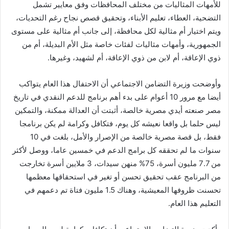
للأمهات المثاليات من مختلف المحافظات وفق معايير تشمل
التضحية، العطاء، تعليم الأبناء، وتحقيق قصص نجاح رغم التحديات،
ويتم اختيار أم مثالية لكل محافظة، إلى جانب أم مثالية على مستوى
الجمهورية، وأمهات مثاليات لفئات خاصة مثل الأم البديلة، أم من
ذوي الإعاقة، أم لابن من ذوي الإعاقة، أم لشهيد، وغيرها.
وأوضحت وزيرة التضامن الاجتماعي أن الاحتفال هذا العام يتواكب
أيضا مع مرور 10 أعوام على بدء أهم برنامج للدعم النقدي في تاريخ
مصر صنعته أيدي مصرية خالصة، أثبتت أن العدالة ممكنة، والتمكين
ليس حلما بل واقعا نعيشه كل يوم، فتكافل وكرامة لم يكن برنامجا
فقط، بل قصة مصرية خالصة من الإصرار والأمل، بلغت في 10
سنوات ما لم تحققه كل برامج الدعم في خمسين عاما، ووصل لأكثر
من 7.7 مليون أسرة، 75% منهن سيدات، 3 ملايين أسرة تخارجت
من البرنامج عقب تحقيق تحسن أو تغير في استحقاقها معظمها
تحسنت ظروفها المعيشية، وهناك 1.5 مليون فتاة تم دعمهم في
التعليم هذا العام.