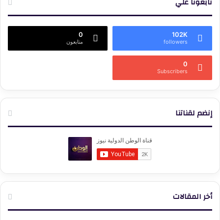
تابعونا علي
0
102K
followers
متابعون
0
Subscribers
إنضم لقناتنا
أخر المقالات