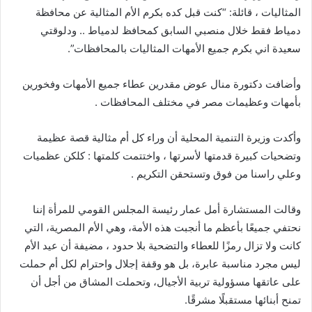
المثاليات ، قائلة: “كنت قبل كده بكرم الأم المثالية عن محافظة
دمياط فقط خلال منصبي السابق كمحافظ لدمياط .. ودلوقتي
سعيدة اني بكرم جميع الأمهات المثاليات بالمحافظات”.
وأضافت دكتورة منال عوض مقدرين عطاء جميع الأمهات وفخورين
بأمهات وعظيمات مصر في مختلف المحافظات .
وأكدت وزيرة التنمية المحلية أن وراء كل أم مثالية قصة عظيمة
وتضحيات كبيرة قدمتها لأسرتها ، واختتمت كلمتها : كلكن عظميات
وعلي راسنا من فوق وتستحقن التكريم .
وقالت المستشارة أمل عمار رئيسة المجلس القومي للمرأة إننا
نحتفي جميعًا بأعظم ما أنجبت هذه الأمة، وهي الأم المصرية، التي
كانت ولا تزال رمزًا للعطاء والتضحية بلا حدود ، مضيفة أن عيد الأم
ليس مجرد مناسبة عابرة، بل هو وقفة إجلال واحترام لكل أم حملت
على عاتقها مسؤولية تربية الأجيال، وتحملت المشاق من أجل أن
تمنح أبنائها مستقبلًا مشرقًا.