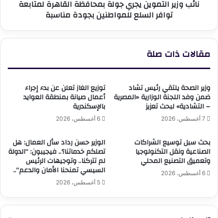
نائب وزير التموين يجري جولة بمحافظة القاهرة لمتابعة
السلع
توافر السلع للمواطنين بجودة مناسبة
للمواطنين
بجودة
مناسبة
مقالات ذات صلة
وزير الصحة يلتقي رئيس تشاد
توزيع الغاز تعلن عن بدء إجراء
ضمن وفد اللجنة الوزارية «المصرية
أعمال صيانة بمنطقة العوايد
– التشادية» لبحث تعزيز
بالإسكندرية
7 أغسطس، 2026
6 أغسطس، 2026
بحث سبل توسيع الشراكات
الوزير حسن رداد سأل العمال: هل
الصناعية ونقل التكنولوجيا
تصلكم خدماتنا؟.. فيجيبون: “الدولة
وتعميق التصنيع المحلي
لم تتركنا.. وتوجيهات الرئيس
السيسي تمنحنا الأمان والدعم”..
6 أغسطس، 2026
5 أغسطس، 2026