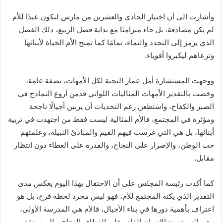
وأشارت الى أن اختيار الحادي والعشرين من مارس ليكون عيدًا للأم
لم يكن مصادفة، بل جاء متزامنًا مع بداية فصل الربيع، ذلك الفصل
الذي يرمز إلى التجدد والنماء، تمامًا كما تمنح الأم الحياة لأبنائها
وترعاهم ليكبروا أقوياء.
ووجهت المستشارة أمل عمار التحية لكل الأمهات، بصفة عامة،
وخصت بالتقدير الأمهات المثاليات اللواتي قدمن أروع النماذج في
الصبر والكفاح، واستطعن رغم التحديات أن يربين أجيالًا ناجحة
ومؤثرة في المجتمع، فالأم المثالية ليست فقط من اجتهدت في تربية
أبنائها، بل هي التي غرست فيهم القيم والمبادئ النبيلة، وعلمتهم
حب الوطن، والإصرار على النجاح، والقدرة على العطاء دون انتظار
مقابل.
كما أكدت رئيسة المجلس على أن الاحتفال بهذا اليوم يعكس مدى
التقدير الذي يكنه المجتمع للأم، فهو ليس مجرد لحظة فرح، بل هو
اعتراف بأهمية دورها في بناء الأجيال، فالأم هي المدرسة الأولى،
وهي التي تصنع الإنسان القادر على العطاء والنجاح..واليوم، نقف