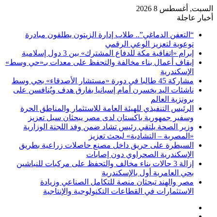
السبت, أغسطس 8 2026
أخبار عاجلة
“التعفن الدماغي”.. طلاب إدارة الزيتون يطلقون مبادرة
توعوية لتعزيز الوعي الرقمي
إبرام «اتفاقية مكة للدفاع المشترك» بين 3 دول إسلامية
إيقاف أعمال بناء مخالفة والتحفظ على معدات بـ«حي وسط»
الإسكندرية
مشاركة 45 طالبا في دورة «مستشار الأصدقاء» بحي وسط
ناشئات اليد يخسرن أمام إسبانيا بفارق هدف ويُنافسن على
برونزية العالم
الرئيس التنفيذي للهيئة العامة للاستثمار والمناطق الحرة
وسفير جمهورية باكستان لدى مصر يبحثان سبل تعزيز
وزير الصحة يلتقي رئيس تشاد ضمن وفد اللجنة الوزارية
«المصرية – التشادية» لبحث تعزيز
السيطرة على حريق داخل مصنع حاصلات زراعية بطريق
الإسكندرية الصحراوي دون إصابات
إزالة 3 حالات بناء مخالف والتحفظ على مركبات للنباشين
بحي العامرية أول بالإسكندرية
مصر والهند تبحثان منصة للتكامل الصناعي وزيادة
الاستثمارات في القطاعات التكنولوجية والإنتاجية
فيسبوك
‫X