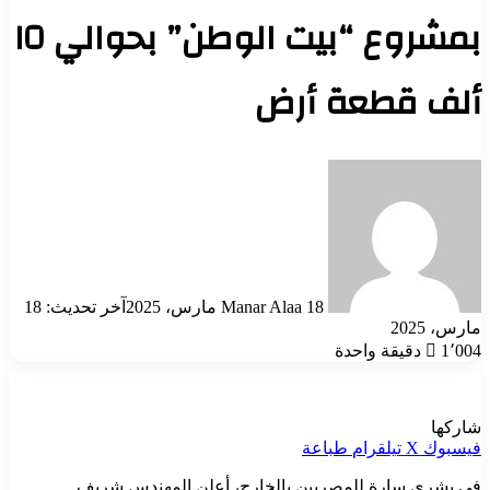
بمشروع “بيت الوطن” بحوالي ١٥
ألف قطعة أرض
أرسل
بريدا
إلكترونيا
18 مارس، 2025
Manar Alaa
آخر تحديث: 18
مارس، 2025
1٬004
دقيقة واحدة
شاركها
فيسبوك
‫X
تيلقرام
طباعة
في بشرى سارة للمصريين بالخارج، أعلن المهندس شريف