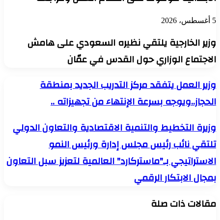
5 أغسطس، 2026
وزير الخارجية يلتقي نظيره السعودي على هامش
الاجتماع الوزاري حول القدس في عمّان
وزير
وزير العمل يتفقد مركز التدريب الجديد بمنطقة
العمل
الحجاز..ويوجه بسرعة الإنتهاء من تجهيزاته ..
يتفقد
مركز
التدريب
وزيرة
وزيرة التخطيط والتنمية الاقتصادية والتعاون الدولي
الجديد
التخطيط
بمنطقة
تلتقي نائب رئيس مجلس إدارة ورئيس النمو
والتنمية
الحجاز..ويوجه
الاقتصادية
بسرعة
الاستراتيجي بـ"ماستركارد" العالمية لتعزيز سبل التعاون
والتعاون
الإنتهاء
الدولي
بمجال الابتكار الرقمي
من
تلتقي
تجهيزاته
نائب
..
رئيس
مقالات ذات صلة
مجلس
إدارة