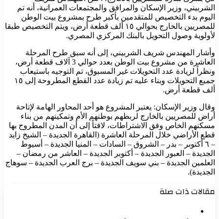
الشربيني، وزير الإسكان والمرافق والمجتمعات العمرانية، أنه تم
اليوم بدء التخصيص للمتقدمين بأكبر طرح بمشروع بيت الوطن
للمصريين بالخارج بحوالي ١٥ ألف قطعة أرض، ويتم التخصيص طبقا
لأولوية وصول التحويل بالبنك المركزي المصري.
وأشار المهندس شريف الشربيني، إلى أنه سبق طرح المرحلة
العاشرة من مشروع بيت الوطن بعدد حوالي 3 آلاف قطعة أرض،
ونظراً لزيادة عدد التحويلات غير المسبوق، تم التوجيه باستيعاب
جميع التحويلات وبناء عليه تم زيادة عدد القطع المطروحة إلى ١٥
ألف قطعة أرض.
وقال وزير الإسكان: يعتبر المشروع هو أحد المحاور الهامة لإتاحة
أراض للمصريين بالخارج لربطهم بوطنهم الأم وتمكينهم من بناء
مسكنهم الخاص وفق الاشتراطات، لافتاً إلى أن المدن المطروح بها
قطع الأراضي خلال المرحلة العاشرة (القاهرة الجديدة – الشيخ زايد
– ٦ أكتوبر – بدر – الشروق – السادات – المنيا الجديدة – أسيوط
الجديدة – العبور الجديدة – أكتوبر الجديدة – العاشر من رمضان –
العلمين الجديدة – بني سويف الجديدة – برج العرب الجديدة – سوهاج
الجديدة).
مقالات ذات صلة