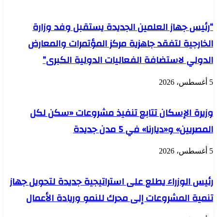
ورئيس
النمو
“رئيس جهاز العلمين الجديدة يستقبل وفد وزارة
الاستراتيجي
بـ"ماستركارد"
الخارجية لتفقد جاهزية مركز المؤتمرات والمعارض
العالمية
لتعزيز
الدولي لاستضافة الفعاليات الدولية الكبرى”
سبل
التعاون
بمجال
5 أغسطس، 2026
الابتكار
الرقمي
وزيرة الإسكان تتابع تنفيذ مشروعات «سكن لكل
المصريين» و«ديارنا» في 5 مدن جديدة
5 أغسطس، 2026
رئيس الوزراء يطلع على استراتيجية جديدة لتحويل جهاز
تنمية المشروعات إلى محرك للنمو وريادة الأعمال