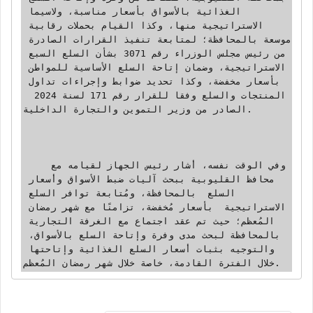
الغذائية بالأسواق بأسعار مناسبة، ولاسيما 
الاستراتيجية منها، وكذا القيام بحملات رقابية 
موسعة بالمحافظة؛ لمتابعة تنفيذ القرارات الصادرة 
من رئيس مجلس الوزراء رقم 3071 بشأن السلع السبع 
الاستراتيجية، وضمان إتاحة السلع الأساسية للمواطن 
بأسعار مخفضة، وكذا تحديد ضوابط وإجراءات تداول 
المنتجات والسلع وفقا للقرار رقم 171 لسنة 2024  
الصادر من وزير التموين والتجارة الداخلية.

    وفي الوقت نفسه، أشار رئيس الجهاز لقيامه مع 
محافظ القليوبية ببحث آليات ضبط الأسواق وأسعار 
السلع  بالمحافظة، ومُتابعة توافر السلع 
الاستراتيجية  بأسعار مُخفضة، تزامنًا مع شهر رمضان 
المُعظم؛ حيث تم عقد اجتماع مع الغرفة التجارية 
بالمحافظة لبحث مدى وفرة وإتاحة السلع بالأسواق، 
والتوجيه بثبات أسعار السلع الغذائية وإتاحتها 
خلال الفترة القادمة، خاصة خلال شهر رمضان المُعظم.