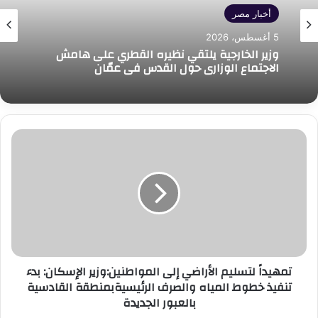
أخبار مصر
5 أغسطس، 2026
وزير الخارجية يلتقي نظيره القطري على هامش
الاجتماع الوزاري حول القدس في عمّان
تمهيداً
لتسليم
الأراضي
إلى
المواطنين:وزير
الإسكان:
بدء
تنفيذ
خطوط
تمهيداً لتسليم الأراضي إلى المواطنين:وزير الإسكان: بدء
المياه
تنفيذ خطوط المياه والصرف الرئيسيةبمنطقة القادسية
والصرف
بالعبور الجديدة
الرئيسيةبمنطقة
القادسية