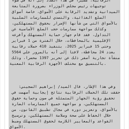
الرقابية، مشيرا في هذا الصدد إلى أنه في ضوء 
توجيهات رئيس مجلس الوزراء بضرورة المتابعة 
الميدانية وتشديد الرقابة على الأسواق، خاصة أسواق 
السلع الغذائية، والتصدي للممارسات السلبية 
بالأسواق التي من شأنها الإضرار بحقوق المستهلكين، 
وكذلك مواجهة ممارسات حجب السلع الأساسية عن 
التداول، فقد قام جهاز حماية المستهلك وأفرعه 
الإقليمية بالمحافظات، خلال الفترة من 1 فبراير 
وحتى 15 فبراير 2025، بتنفيذ 410 حملات رقابية 
بعدد 24 محافظة، لافتا إلى أنه بالمرور علي 5564 
منشأة تجارية أسفر ذلك عن تحرير 1397 محضرا، وذلك 
بالتنسيق مع مختلف الأجهزة الرقابية المعنية.

   وفي هذا الإطار، قال السيد/ إبراهيم السجيني: 
حققت تلك الحملات الرقابية نتائج إيجابية أسهمت في 
تحقيق رؤية الجهاز المتمثلة في صون وحماية حقوق 
المستهلكين، و مواجهة جميع الممارسات الضارة 
بالأسواق، وتعزيز دوره في مجال تطبيق القانون، من 
خلال الحفاظ على صحة وسلامة المستهلكين، وترسيخ 
القواعد والمعايير اللازمة لحقوق المستهلك وضبط 
الأسواق.
