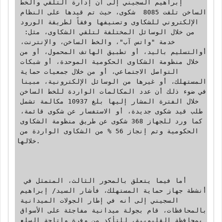
إبراهيم السجيني إلى أن إدارة التلقي والخط 
الساخن تلقت 8085  شكوى، حيث تم قيدها على النظام 
الإلكتروني للشكاوى وتصنيفها وفقاً لطريقة الورود 
من خلال الوسائل المختلفة لتلقي الشكاوى، مثل:  
خدمة "واتس آب"، والخط الساخن، والإنترنت، 
أوالتسليم باليد، أو تطبيق الهاتف المحمول، أو من 
خلال منظومة الشكاوى الحكومية الموحدة، أو شبكات 
التواصل الاجتماعي، أو من خلال جمعيات حماية 
المستهلك، أو غيرها من الوسائل الإلكترونية، مبينا 
في ضوء ذلك أن عدد المكالمات الواردة للخط الساخن 
خلال الفترة المشار إليها بلغ 10937 مكالمة تشمل 
طلب قيد شكوى جديدة، أو الاستفسار عن شكوى قائمة، 
كما ورد للجهاز 368 شكوى عن طريق منظومة الشكاوى 
الحكومية وتم إنجاز 56 % من الشكاوى الواردة من 
خلالها.

 أما فيما يتعلق بالمحور الثالث، المتمثل في 
أنشطة جهاز حماية المستهلك، فأشار السيد/ إبراهيم 
السجيني إلى أنه في إطار الجولات الميدانية 
بالمحافظات، قام بجولة ميدانية مفاجئة على الأسواق 
بمحافظة القليوبية، للتأكد من وفرة وإتاحة السلع 