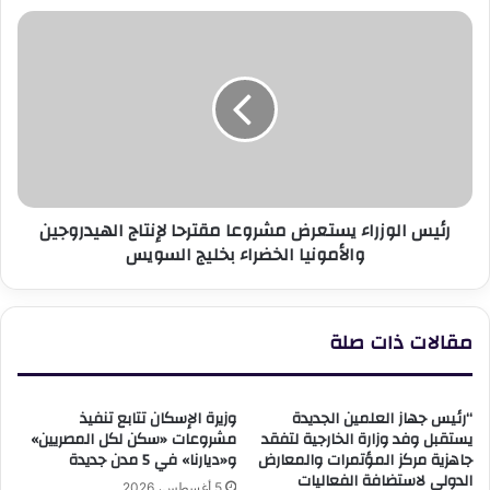
بالعبور
رئيس
الجديدة
الوزراء
يستعرض
مشروعا
مقترحا
لإنتاج
الهيدروجين
والأمونيا
الخضراء
رئيس الوزراء يستعرض مشروعا مقترحا لإنتاج الهيدروجين
بخليج
والأمونيا الخضراء بخليج السويس
السويس
مقالات ذات صلة
“رئيس جهاز العلمين الجديدة
وزيرة الإسكان تتابع تنفيذ
يستقبل وفد وزارة الخارجية لتفقد
مشروعات «سكن لكل المصريين»
جاهزية مركز المؤتمرات والمعارض
و«ديارنا» في 5 مدن جديدة
الدولي لاستضافة الفعاليات
5 أغسطس، 2026