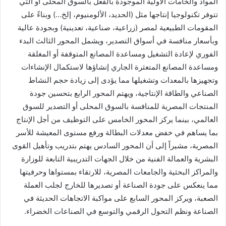
المواد والخامات الأولية الموجودة بالفعل بالسوق المحلى أو التي
تتوفر تكنولوجيا إنتاجها مثل (الحديد، الألومنيوم، إلخ…) وبناءً على
المقومات الطبيعية لمصر (زراعية، صناعية، تعدينية) وبجودة عالية
وبأسعار منافسة في أسواق التصدير، ويشمل المحور الثالث البدء
الفوري لإعادة التشغيل ومساعدة المصانع المتوقفة أو المغلقة
ومساعدة المصانع المتعثرة الجاري إنشاؤها لاستكمال الإنشاءات
وتجهيزها بالمعدات وتشغيلها مما يؤدى إلى زيادة حجم النشاط
الصناعي والطاقة الإنتاجية، ويهتم المحور الرابع بتحسين جودة
المنتجات المصرية للمنافسة بالسوق المحلى أو التصدير للسوق
العالمي، بينما يركز المحور الخامس على التوظيف من أجل الإنتاج
بما يساهم في خفض معدلات البطالة ورفع مستوى المعيشة للأسر
المصرية، مشيراً إلى أن المحور السادس يهتم بتدريب وتأهيل القوى
البشرية والعمالة الفنية من خلال الجهات التدريبية التابعة للوزارة
والمراكز البحثية والجامعات المصرية، للارتقاء بمستواها وحرفيتها
مما ينعكس على جودة الصناعة أو تصديرها للخارج لجلب العملة
الصعبة، ويركز المحور السابع على مواكبة الاتجاهات الحديثة في
الصناعة ونظم التحول الرقمي والتوسع في الصناعات الخضراء.