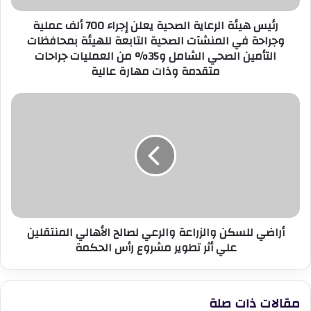
عملية
رئيس هيئة الرعاية الصحية يعلن إجراء 700 ألف عملية
وجراحة
وجراحة في المنشآت الصحية التابعة للهيئة بمحافظات
في
التأمين الصحي الشامل و35% من العمليات جراحات
المنشآت
متقدمة وذات مهارة عالية
الصحية
التابعة
للهيئة
أراضي
بمحافظات
للسكن
التأمين
والزراعة
الصحي
والرعي
الشامل
لصالح
و35%
الأهالي
من
المنتقلين
العمليات
علي
جراحات
أثر
متقدمة
أراضي للسكن والزراعة والرعي لصالح الأهالي المنتقلين
تطوير
وذات
علي أثر تطوير مشروع رأس الحكمة
مشروع
مهارة
رأس
عالية
الحكمة
مقالات ذات صلة