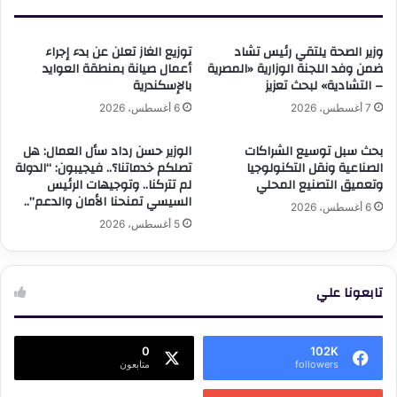
وزير الصحة يلتقي رئيس تشاد
توزيع الغاز تعلن عن بدء إجراء
ضمن وفد اللجنة الوزارية «المصرية
أعمال صيانة بمنطقة العوايد
– التشادية» لبحث تعزيز
بالإسكندرية
7 أغسطس، 2026
6 أغسطس، 2026
بحث سبل توسيع الشراكات
الوزير حسن رداد سأل العمال: هل
الصناعية ونقل التكنولوجيا
تصلكم خدماتنا؟.. فيجيبون: “الدولة
وتعميق التصنيع المحلي
لم تتركنا.. وتوجيهات الرئيس
السيسي تمنحنا الأمان والدعم”..
6 أغسطس، 2026
5 أغسطس، 2026
تابعونا علي
0
102K
followers
متابعون