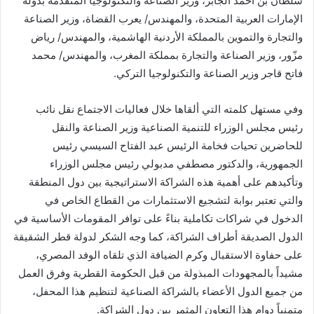
سلطان بن أحمد الجابر، وزير الصناعة والتكنولوجيا المتقدمة بدولة
الإمارات العربية المتحدة، والمهندس/ يعرب القضاة، وزير الصناعة
والتجارة والتموين بالمملكة الأردنية الهاشمية، والمهندس/ رياض
مزّور، وزير الصناعة والتجارة بمملكة المغرب، والمهندس/ محمد
فاتح قاجر وزير الصناعة والتكنولوجيا التركي.
وفي مستهل كلمته التي ألقاها خلال فعاليات الاجتماع نقل نائب
رئيس مجلس الوزراء للتنمية الصناعية وزير الصناعة والنقل
للحاضرين تحيات فخامة الرئيس عبد الفتاح السيسي رئيس
الجمهورية، والدكتور مصطفي مدبولي رئيس مجلس الوزراء
وتأكيدهم على أهمية هذه الشراكة الاستراتيجية بين دول المنطقة
والتي تعتبر بوابة لتشجيع الاستثمارات من القطاع الخاص في
الدخول في شراكات تكاملية بناءً على توافر المقومات الأساسية في
الدول الصديقة أطراف الشراكة، كما وجه الشكر لدولة قطر الشقيقة
على حفاوة الاستقبال وكرم الضيافة الذي تلقاه الوفد المصري،
مشيداً بالمجهودات المبذولة من قبل الحكومة القطرية وفرق العمل
من جميع الدول الأعضاء بالشراكة الصناعية لتنظيم هذا المحفل،
متمنياً دوام هذا التعاون المثمر بين دول الشراكة.