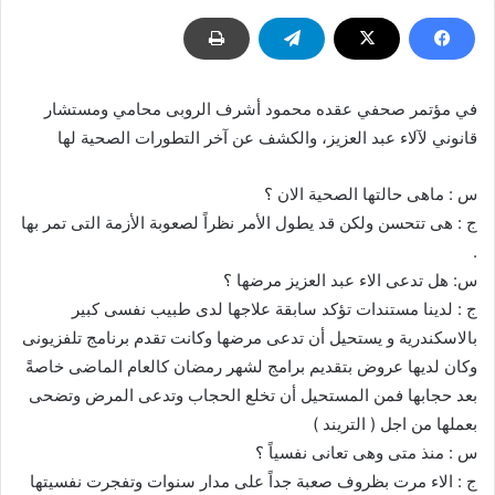
في مؤتمر صحفي عقده محمود أشرف الروبى محامي ومستشار
قانوني لآلاء عبد العزيز، والكشف عن آخر التطورات الصحية لها
س : ماهى حالتها الصحية الان ؟
ج : هى تتحسن ولكن قد يطول الأمر نظراً لصعوبة الأزمة التى تمر بها
.
س: هل تدعى الاء عبد العزيز مرضها ؟
ج : لدينا مستندات تؤكد سابقة علاجها لدى طبيب نفسى كبير
بالاسكندرية و يستحيل أن تدعى مرضها وكانت تقدم برنامج تلفزيونى
وكان لديها عروض بتقديم برامج لشهر رمضان كالعام الماضى خاصةً
بعد حجابها فمن المستحيل أن تخلع الحجاب وتدعى المرض وتضحى
بعملها من اجل ( التريند )
س : منذ متى وهى تعانى نفسياً ؟
ج : الاء مرت بظروف صعبة جداً على مدار سنوات وتفجرت نفسيتها