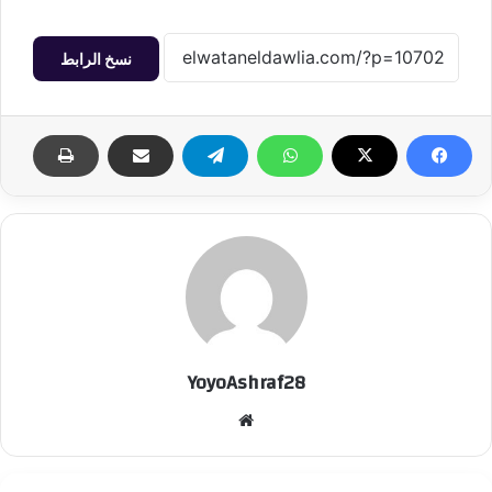
نسخ الرابط
YoyoAshraf28
موقع
الويب