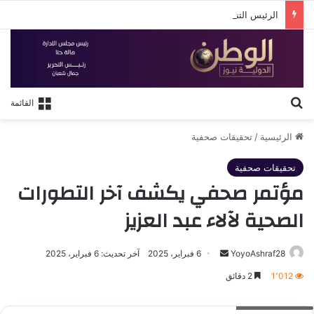
الرئيس التنفيذي للهيئة العامة للاستثمار والمناطق الحرة وسفير جمهورية باكستان لدى مصر يبحثان سبل تعزيز
بحث عن
القائمة
الرئيسية
/
تحقيقات صحفية
تحقيقات صحفية
مؤتمر صحفي يكشف آخر التطورات
الصحية لآلاء عبد العزيز
أرسل
YoyoAshraf28
6 فبراير، 2025
آخر تحديث: 6 فبراير، 2025
بريدا
1٬012
2 دقائق
إلكترونيا
Oplus_131072