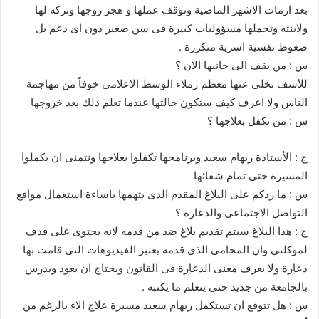
بعد ازمات الاشهر الماضية وتوقف عملها و هجر زوجها وتركه لها
ولابنته وتحملها مسؤوليات كبيرة فى سن صغير دون اى دعم بل
ضغوط نفسية اسرية متكررة .
س : من يقف الى جانبها الان ؟
للأسف تخلى عنها معظم زملاء الوسط الاعلامى خوفاً من مهاجمة
الناس ولا اعرف كيف ستكون حالتها عندما تعلم ذلك بعد خروجها
س : من تكفل بعلاجها ؟
ج : الأستاذة ريهام سعيد وبرنامجها تكفلوا بعلاجها ونتمنى ان يكملوا
المسيرة حتى تمام شفائها
س : ما ردكم على البلاغ المقدم الذى يتهمها باساءة استعمال مواقع
التواصل الاجتماعى والدعارة ؟
ج : هذا البلاغ سيتم تقديم بلاغ ضد من قدمه لانه يحتوى على قذف
لموكلتى وان المحامى الذى قدمه يعتبر الفيديوهات التى قامت بها
دعارة ولا يعرف معنى الدعارة فى القانون ويحتاج ان يعود ويدرس
بالجامعة من جديد حتى يتعلم ما يكتبه .
س : هل تتوقع ان تستكمل ريهام سعيد مسيرة علاج الاء بالرغم من