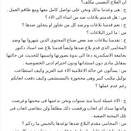
أن العلاج النفسى مكلف؟
ج : هى وعدتنا بذلك ونحن على تواصل كامل معها ومع طاقم العمل .
س : هل قدمتم بلاغات ضد من اساء الى الاء ؟
ج : نعم قدمنا بلاغات ونرصد كل من تجاوز او يتجاوز ضدها ؟
س : ما ابرز البلاغات ؟
ج : تقدمنا ببلاغات ضد بعض صناع المحتوى الذين شهروا بها وضد
المحامى الذى قدم بلاغ ضدها وايضاً قدمنا بلاغ ضد استاذ دكتور
بجامعة الاسكندرية دعا الى ندوة بصورتها واسمها للحديث عن حالتها
بمقابل مادى دون استئذانها ودون احترام ادنى الخصوصية .
س : يسألون عن حالة الاعلامية الاء عبد العزيز وكيف استطاعت
توكيل مكتب كبير وهى محجوزة بالمستشفى وكيف دفعت اتعابكم
رغم عدم عملها ؟
ج : الاء عميلة لدينا منذ سنوات ونحن ندعمها فى محنتها وعرضت
والدتها سداد اى اتعاب ورفضت ذلك مطلقاً ولن نتقاضى اتعاب فى
تلك المحنة الصعبة .
س : المحامى مقدم البلاغ ضدها توعدها بالحبس ما ردكم ؟
ج : لدينا قضاء عادل ولدينا دفوع قانونية ومستندات تهدم كل هذه