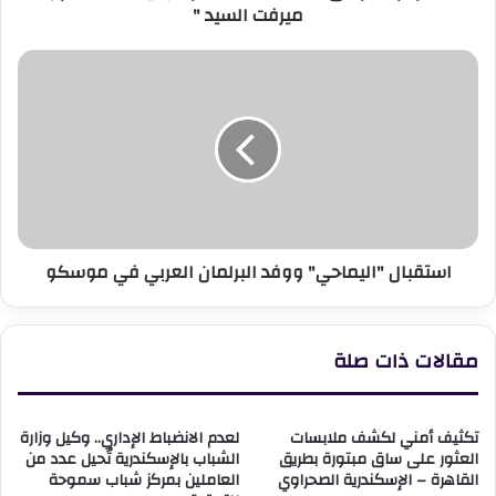
ميرفت السيد "
استقبال
"اليماحي"
ووفد
البرلمان
العربي
في
موسكو
استقبال "اليماحي" ووفد البرلمان العربي في موسكو
مقالات ذات صلة
تكثيف أمني لكشف ملابسات
لعدم الانضباط الإداري.. وكيل وزارة
العثور على ساق مبتورة بطريق
الشباب بالإسكندرية تُحيل عدد من
القاهرة – الإسكندرية الصحراوي
العاملين بمركز شباب سموحة