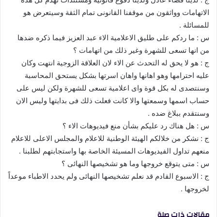
الاتهامات وواثقون من موقفنا القانونى تمام الثقة وسيتعرض هو
للمسائلة .
س : ما ردكم على طليق الاعلامية الاء عبد العزيز فيما ذكره ضدها
من انها تسعى للشهرة وغير ذلك من اتهامات ؟
ج : هو لا يحق له التحدث عن الاء لان العلاقة الزوجية انتهت وكان
عليه احترامها وهو اهانها واهان اسرتها بشكل يستحق المحاسبة
وسنتصدى له بكل قوة واى اعلامية تسعى للشهرة ولكن ليس على
حساب اسمها وسمعتها والا كانت فعلت ذلك فى بدايتها وليس الان
وسنتقدم ببلاغ ضده .
س : هل هناك رد عليكم بشأن منع فيديوهات الاء ؟
ج : نشكر من خلالكم الهيئة الوطنية للاعلام والمجلس الاعلى للاعلام
منعهم تداول الفيديوهات المسيئة الخاصة بها واستجابتهم لطلبنا .
س : متى يتوقع خروجها وما هو تشخيصها النهائى ؟
ج : الاسبوع القادم قد نعلم تشخيصها النهائى ولم يحدد الاطباء موعداً
لخروجها .
مقالات ذات صلة