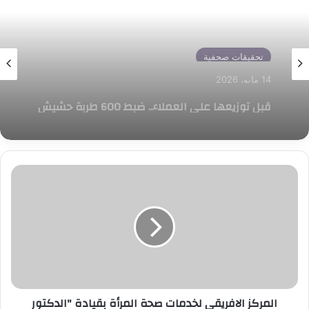
حوادث
تحقيقات صحفية
14 مايو، 2026
إصابة طفل إثر سقوطه من الطابق الثاني بمنطقة
14 مايو، 2026
المتراس غرب الإسكندرية
المركز
قبل توزيعها على العملاء.. ضبط 600 طربة حشيش
الافريقى
في العامرية بالإسكندرية
لخدمات
صحة
المرأة
بقيادة
"الدكتور
ميرفت
السيد
المركز الافريقى لخدمات صحة المرأة بقيادة "الدكتور
"