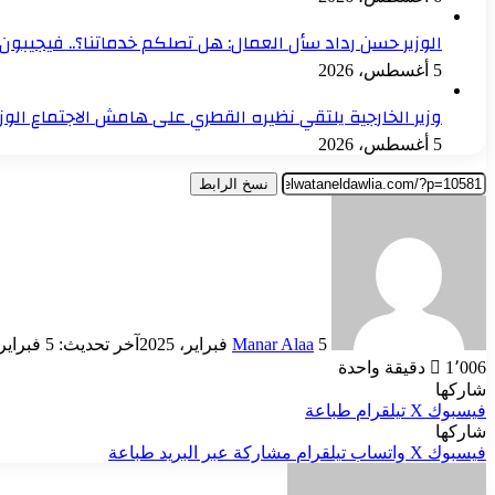
الوزير حسن رداد سأل العمال: هل تصلكم خدماتنا؟.. فيجيبون: 
5 أغسطس، 2026
وزير الخارجية يلتقي نظيره القطري على هامش الاجتماع الو
5 أغسطس، 2026
نسخ الرابط
أرسل
بريدا
إلكترونيا
5 فبراير، 2025
Manar Alaa
آخر تحديث: 5 فبراير، 2025
1٬006
دقيقة واحدة
شاركها
فيسبوك
‫X
تيلقرام
طباعة
شاركها
فيسبوك
‫X
واتساب
تيلقرام
مشاركة عبر البريد
طباعة