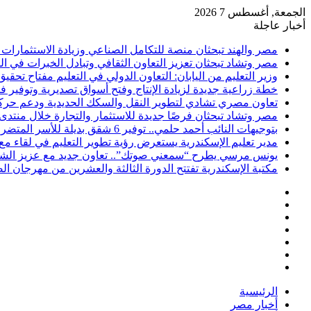
الجمعة, أغسطس 7 2026
أخبار عاجلة
مصر والهند تبحثان منصة للتكامل الصناعي وزيادة الاستثمارات ف
مصر وتشاد تبحثان تعزيز التعاون الثقافي وتبادل الخبرات في 
وزير التعليم من اليابان: التعاون الدولي في التعليم مفتاح تحقيق
خطة زراعية جديدة لزيادة الإنتاج وفتح أسواق تصديرية وتوفير
تعاون مصري تشادي لتطوير النقل والسكك الحديدية ودعم حركة ا
مصر وتشاد تبحثان فرصًا جديدة للاستثمار والتجارة خلال منتدى 
بتوجيهات النائب أحمد حلمي.. توفير 6 شقق بديلة للأسر المتضررة من عقار شارع الطرودي بحي الجمرك
مدير تعليم الإسكندرية يستعرض رؤية تطوير التعليم في لقاء مع
يونس مرسي يطرح “سمعني صوتك”.. تعاون جديد مع عزيز الشاف
مكتبة الإسكندرية تفتتح الدورة الثالثة والعشرين من مهرجان ا
فيسبوك
‫X
‫YouTube
انستقرام
تسجيل
مقال
الدخول
إضافة
عشوائي
عمود
الرئيسية
جانبي
أخبار مصر