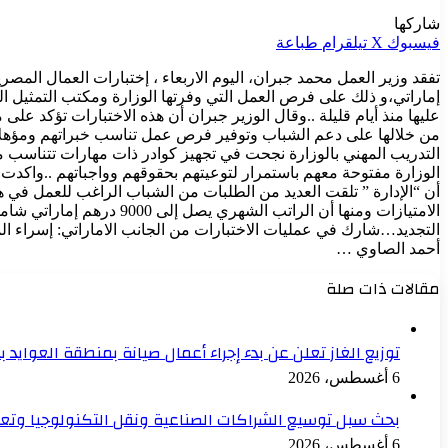
شاركها
فيسبوك
‫X
تيلقرام
طباعة
تفقد وزير العمل محمد جبران، اليوم الاربعاء ، إختبارات العمال المص
عليها منذ أيام قليلة ..وقال الوزير جبران أن هذه الاختبارات تؤكد 
من خلالها على دعم الشباب وتوفير فرص عمل تناسب خبراتهم ومؤهلاته
التدريب المهني بالوزارة نجحت في تجهيز كوادر ذات مهارات تتناسب م
الوزارة مفتوحة معهم باستمرار لتوعيتهم بحقوقهم وواجباتهم ..واكدت 
أن “الإدارة ” تلقت العديد من الطلبات من الشباب الراغب للعمل في هذ
التجديد…شارك في عمليات الاختبارات من الجانب الاماراتي: إسراء ا
أحمد الصاوي …
مقالات ذات صلة
توزيع الغاز تعلن عن بدء إجراء أعمال صيانة بمنطقة العوايد 
6 أغسطس، 2026
بحث سبل توسيع الشراكات الصناعية ونقل التكنولوجيا وتع
6 أغسطس، 2026