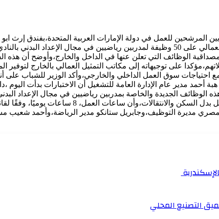
ريين المرشحين للعمل في دولة الإمارات العربية المتحدة،بفندق إرث اب
إماراتي،و ذلك على فرص العمل التي وفرتها الوزارة ومكتب التمثيل العمالي على 50 وظيفة لمدربين 
على مصداقية الوظائف التي تعلن عنها في الداخل والخارج،وأوضح أن هذه
م،مؤكدا على توجيهاته إلى مكاتب التمثيل العمالي بالخارج لتوفير 
ع احتياجات سوق العمل الداخلي والخارجي،وأكد الوزير للشباب على أنه
هبة أحمد مدير عام الإدارة العامة للتشغيل أن الاختبارات بدأت اليو
ه الوظائف الجديدة والخاصة بمدربين رياضيين في مجال الإعداد البدني،
الامتيازات ومنها أن الراتب الشهري يصل إلى 9000 درهم إمارا
لمصري مديرة التوظيف،وجابريل ستانكو مدير الرياضة،وأحمد شعيب مساع
بالإسكندرية
ميق التصنيع المحلي