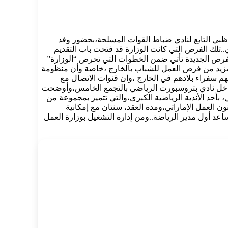
و ظبي التابع لنادي ضباط القوات المسلحة،بحضور وفد
رياضيين في مجال الإعداد البدني بالنادي..تلك الفرص التي كانت الوزارة قد فتحت باب التقديم
 الفرص الجديدة تأتي ضمن الخطوات التي تحرص “الوزارة”
المزيد من فرص العمل للشباب بالخارج ،خاصة وأن منظومة
م سفراء بلادهم في الخارج ،وان قنوات الاتصال مع
م ،داخل نادي بتروسبورت الرياضي بالتجمع الخامس،وأوضحت
 بأحد الأندية الرياضية الكبرى،والتي تتميز بمجموعة من
تي شامل بدل السكن والانتقالات،وأن ساعات العمل، 8 ساعات يوميًا، وفقًا لقانون العمل الإماراتي،ومدة العقد، سنتان مع إمكانية
د أول مدير الرياضة..ومن إدارة التشغيل بوزارة العمل