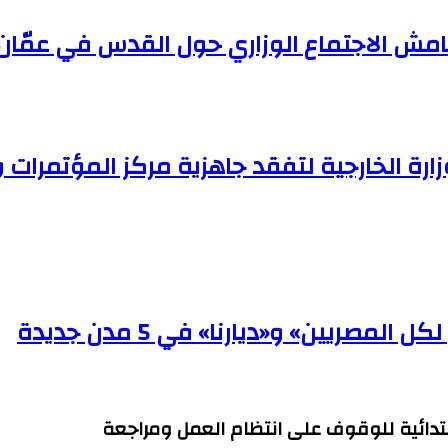
امش الاجتماع الوزاري حول القدس في عمّان
ارة الخارجية لتفقد جاهزية مركز المؤتمرات 
صريين» و«ديارنا» في 5 مدن جديدة
ابتدائية للوقوف على انتظام العمل ومراجعة