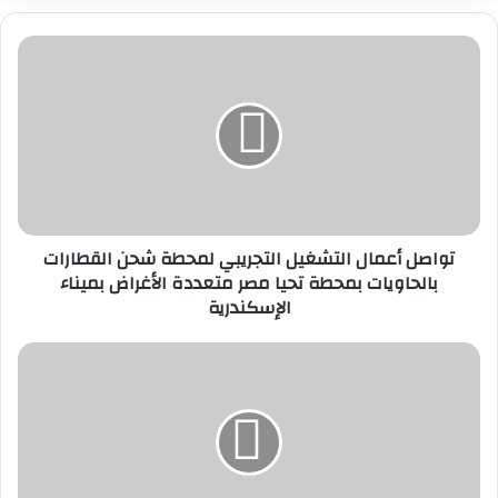
تواصل
أعمال
التشغيل
التجريبي
لمحطة
شحن
القطارات
بالحاويات
بمحطة
تواصل أعمال التشغيل التجريبي لمحطة شحن القطارات
تحيا
بالحاويات بمحطة تحيا مصر متعددة الأغراض بميناء
مصر
الإسكندرية
متعددة
الأغراض
بميناء
هيئة
الإسكندرية
الرعاية
الصحية
تستقبل
وزيرة
البيئة
بمستشفى