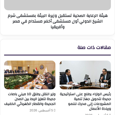
شرم
الشيخ
هيئة الرعاية الصحية تستقبل وزيرة البيئة بمستشفى شرم
الدولي
الشيخ الدولي أول مستشفى أخضر مستدام في مصر
أول
وأفريقيا
مستشفى
أخضر
مستدام
في
مقالات ذات صلة
مصر
وأفريقيا
رئيس الوزراء يطلع على استراتيجية
وزير النقل يطلق 10 ميني باصات
جديدة لتحويل جهاز تنمية
جديدة لتعزيز الربط بين المدن
المشروعات إلى محرك للنمو
الجديدة والقطار الكهربائي الخفيف
وريادة الأعمال
5 أغسطس، 2026