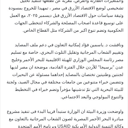
والمتغيرات الطارئة والفرص، معربة عن تطلعها لتنفيذ تحليل
تشخيصي لوضع الاقتصاد الأزرق في مصر ، تمهيدا للخروج بمسودة
وثيقة سياسات حول الاقتصاد الأزرق قبل ديسمبر ٢٠٢٥، مع العمل
على توسيع قاعدة اصحاب المصلحة والشركاء لتتخطى الجهات
الحكومية وتضم تنوع اكبر من الشركاء مثل القطاع الخاص.
وناقشت د. ياسمين فؤاد إمكانية التعاون في دعم ملف المصايد
وتقييم الشعاب المرجانية وتقليل التلوث البحري، خاصة مع تسليم
مصر رئاسة المجلس الوزاري للهيئة الاقليمية للبحر الأحمر وخليج
عدن “برسيجا” للأردن خلال الفترة القادمة، موضحة ان مصر لديها
لجنتين وطنيتين تختصان بالمصايد إحداهما مسئولة عن البحيرات
وتتضمن خبراء متنوعين من جامعات مختلفة في مجال الصيد، ولجنة
للبيئة البحرية التي تمّ تدشينها مؤخراً وتضم خبراء في التخطيط
والتنوع البيولوجي والبعد الاجتماعي.
واوضحت وزيرة البيئة ان الوزارة ستبدأ قريبا البدء فى تنفيذ مشروع
مبادرة البحر الأحمر المصرية لصون الشعاب المرجانية بالتعاون مع
وكالة التنمية الدولية الأمريكية USAID وبرنامج الأمم المتحدة