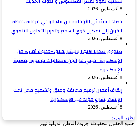
سكنية تعود لعصر الهكسوس والدولة الحديثة.
8 أغسطس، 2026
حصاد استثنائي للأوقاف: من بناء الوعي ورعاية حفظة
القرآن إلى تمكين ذوي الهمم وتعزيز التعاون التنموي
8 أغسطس، 2026
صندوق ضحايا الاتجار بالبشر يطلق «خطوة أمان» من
الإسكندرية.. ميني ماراثون وفعاليات توعوية بمكتبة
الإسكندرية
8 أغسطس، 2026
إيقاف أعمال ترميم مخالفة وغلق وتشميع محل تحت
الإنشاء بشارع فؤاد في الإسكندرية
8 أغسطس، 2026
اظهر المزيد
جميع الحقوق محفوظة جريدة الوطن الدولية نيوز
‫X
زر
فيسبوك
الذهاب