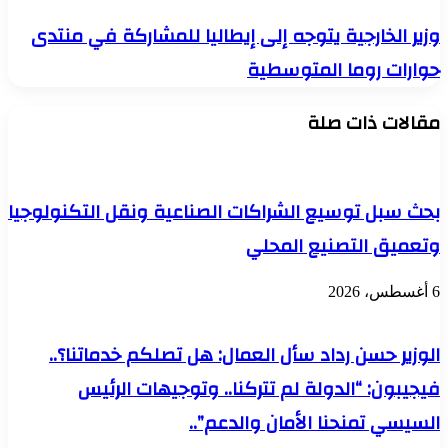
النيابية
ومحافظ
وزير
وزير الخارجية يتوجه إلى إيطاليا للمشاركة في منتدى
بورسعيد
الخارجية
يبحثون
حوارات روما المتوسطية
يتوجه
مقترحات
إلى
تنفيذ
إيطاليا
مقالات ذات صلة
مشروعات
للمشاركة
سكنية
في
لأهالي
منتدى
المحافظة
حوارات
روما
بحث سبل توسيع الشراكات الصناعية ونقل التكنولوجيا
المتوسطية
وتعميق التصنيع المحلي
6 أغسطس، 2026
الوزير حسن رداد سأل العمال: هل تصلكم خدماتنا؟..
فيجيبون: “الدولة لم تتركنا.. وتوجيهات الرئيس
السيسي تمنحنا الأمان والدعم”..