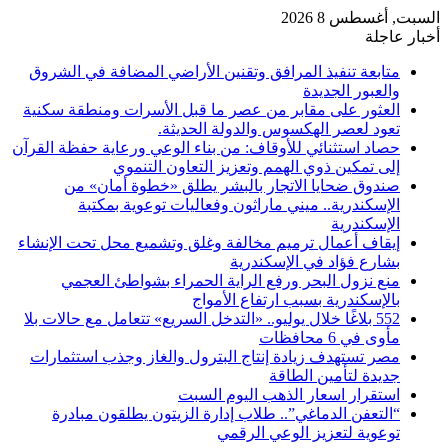
السبت, أغسطس 8 2026
أخبار عاجلة
متابعة تنفيذ المرافق وتقنين الأراضي المضافة في الشروق
والعبور الجديدة
العثور على مقابر من عصر ما قبل الأسرات ومنطقة سكنية
تعود لعصر الهكسوس والدولة الحديثة.
حصاد استثنائي للأوقاف: من بناء الوعي ورعاية حفظة القرآن
إلى تمكين ذوي الهمم وتعزيز التعاون التنموي
صندوق ضحايا الاتجار بالبشر يطلق «خطوة أمان» من
الإسكندرية.. ميني ماراثون وفعاليات توعوية بمكتبة
الإسكندرية
إيقاف أعمال ترميم مخالفة وغلق وتشميع محل تحت الإنشاء
بشارع فؤاد في الإسكندرية
منع نزول البحر ورفع الراية الحمراء بشواطئ العجمي
بالإسكندرية بسبب ارتفاع الأمواج
552 بلاغًا خلال يوليو.. «التدخل السريع» تتعامل مع حالات بلا
مأوى في 6 محافظات
مصر تستهدف زيادة إنتاج البترول والغاز وجذب استثمارات
جديدة لتأمين الطاقة
استقرار اسعار الذهب اليوم السبت
“التعفن الدماغي”.. طلاب إدارة الزيتون يطلقون مبادرة
توعوية لتعزيز الوعي الرقمي