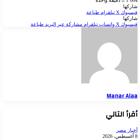
1٬004
دقيقة واحدة
شاركها
فيسبوك
‫X
تيلقرام
طباعة
شاركها
فيسبوك
‫X
واتساب
تيلقرام
مشاركة عبر البريد
طباعة
Manar Alaa
أقرأ التالي
أخبار مصر
8 أغسطس، 2026