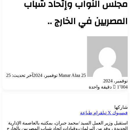
مجلس النواب وإتحاد شباب
المصريين في الخارج ..
أرسل
بريدا
إلكترونيا
25 نوفمبر، 2024
Manar Alaa
آخر تحديث: 25
نوفمبر، 2024
1٬004
دقيقة واحدة
شاركها
فيسبوك
‫X
تيلقرام
طباعة
استقبل وزير العمل السيد /محمد جبران، بمكتبه بالعاصمة الإدارية
الجديدة ، وفد من البرلمان،وقيادات اتحاد شباب المصريين بالخارج