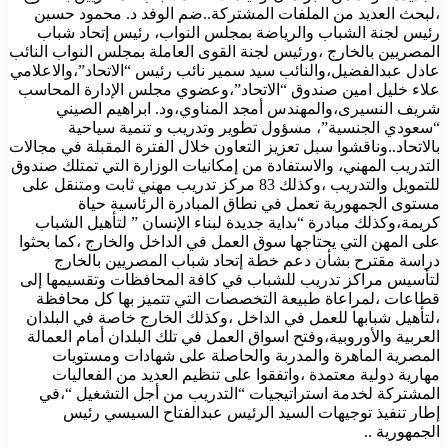
،لبحث العديد من الملفات المشتركة..ضم الوفد د. محمود حسين
رئيس لجنة الشباب والرياضة بمجلس النواب، رئيس إتحاد شباب
المصريين بالخارج ،ورئيس لجنة القوى العاملة بمجلس النواب النائب
عادل عبدالفضيل،والنائب سيد سمير نائب رئيس “الاتحاد”،والاعلامي
علاء خليل امين صندوق “الاتحاد”،وعضوي مجلس الإدارة المحاسب
شريف النسيرى،والمهندس أمجد المناوي،ود. ابراهيم الصيني
“سعودي الجنسية”، مسؤول تطوير وتدريب و تنمية سياحية
بالاتحاد..وناقشوا سبل تعزيز التعاون خلال الفترة المقبلة في مجالات
التدريب المهني، والاستفادة من إمكانيات الوزارة التي تمتلك صندوق
للتمويل والتدريب ،وكذلك 83 مركز تدريب مهني ثابت ومتنقل على
مستوى الجمهورية تعمل في نطاق المبادرة الرئاسية حياة
كريمة،وكذلك مبادرة “بداية جديدة لبناء الإنسان ” لتأهيل الشباب
على المهن التي يحتاجها سوق العمل في الداخل والخارج ،كما بحثوا
دراسة مقترح بشأن دعم خطة إتحاد شباب المصريين بالخارج
لتأسيس مراكز تدريب للشباب في كافة المحافظات وتقسيمها إلى
قطاعات ،لمراعاة طبيعة التخصصات التي تتميز بها كل محافظة
،لتأهيل شبابها للعمل في الداخل ،وكذلك الخارج خاصة في البلدان
العربية والأوروبية،وفتح اسواق العمل في تلك البلدان أمام العمالة
المصرية الماهرة والمدربة والحاصلة على شهادات ومستويات
مهارية دولية معتمدة ،واتفقوا على تنظيم العديد من الفعاليات
المشتركة لخدمة استراتيجيات “التدريب من أجل التشغيل “،في
إطار تنفيذ توجيهات السيد الرئيس عبدالفتاح السيسي رئيس
الجمهورية ..