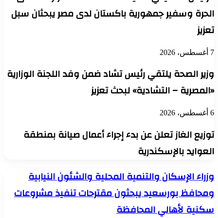
الحرة وسفير جمهورية باكستان لدى مصر يبحثان سبل
تعزيز
7 أغسطس، 2026
وزير الصحة يلتقي رئيس تشاد ضمن وفد اللجنة الوزارية
«المصرية – التشادية» لبحث تعزيز
6 أغسطس، 2026
توزيع الغاز تعلن عن بدء إجراء أعمال صيانة بمنطقة
العوايد بالإسكندرية
وزراء
وزراء الإسكان والتنمية المحلية والشئون النيابية
الإسكان
ومحافظ بورسعيد يبحثون مقترحات تنفيذ مشروعات
والتنمية
المحلية
سكنية لأهالي المحافظة
والشئون