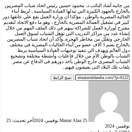
من جانبه أشاد النائب د. محمود حسين رئيس اتحاد شباب المصريين
بالخارج بالجهود الكبيرة التي تبذلها القيادة السياسية ، لربط أبناء
الجالية المصرية بالوطن ، مؤكدا أن وزارة العمل يقع علي عاتقها دور
كبير في تشغيل العمالة المصرية بالخارج ، وهو ما دفع الاتحاد لتقديم
مقترح لوزارة العمل للشراكة بينهم في ذلك الملف المهم من خلال
إنشاء عدد من مراكز التدريب التي تؤهل الشباب لسوق العمل
الخارجي وتقلل من مخاطر الهجرة..وأكد أن اتحاد شباب المصريين
بالخارج يضم 3 آلاف عضو من أبناء الجاليات المصرية في مختلف
دول العالم ويهدف الي تنفيذ توجيهات القيادة السياسية بربط
الشباب بالوطن الأم من خلال فاعليات وأنشطة مختلفة وتشجيع
الشباب المصرى خارج الوطن بأخذ دورهم فى الدفاع عن مصر
بلغات تلك البلاد التى يعيشون فيهم..
نسخ الرابط
أرسل
بريدا
إلكترونيا
25 نوفمبر، 2024
Manar Alaa
آخر تحديث: 25
نوفمبر، 2024