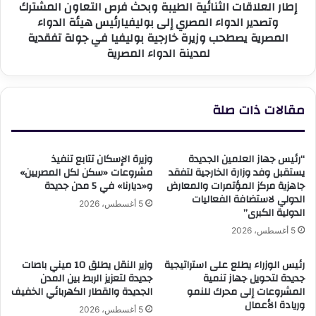
إطار العلاقات الثنائية الطيبة وبحث فرص التعاون المشترك
الدواء
وتصدير الدواء المصري إلى بوليفيارئيس هيئة الدواء
المصري
المصرية يصطحب وزيرة خارجية بوليفيا في جولة تفقدية
إلى
لمدينة الدواء المصرية
بوليفيارئيس
هيئة
الدواء
المصرية
مقالات ذات صلة
يصطحب
وزيرة
خارجية
بوليفيا
“رئيس جهاز العلمين الجديدة
وزيرة الإسكان تتابع تنفيذ
في
يستقبل وفد وزارة الخارجية لتفقد
مشروعات «سكن لكل المصريين»
جولة
جاهزية مركز المؤتمرات والمعارض
و«ديارنا» في 5 مدن جديدة
الدولي لاستضافة الفعاليات
تفقدية
5 أغسطس، 2026
الدولية الكبرى”
لمدينة
الدواء
5 أغسطس، 2026
المصرية
رئيس الوزراء يطلع على استراتيجية
وزير النقل يطلق 10 ميني باصات
جديدة لتحويل جهاز تنمية
جديدة لتعزيز الربط بين المدن
المشروعات إلى محرك للنمو
الجديدة والقطار الكهربائي الخفيف
وريادة الأعمال
5 أغسطس، 2026