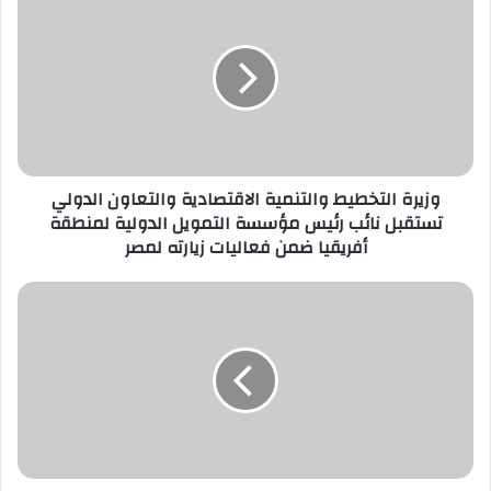
التخطيط
والتنمية
الاقتصادية
والتعاون
الدولي
تستقبل
نائب
رئيس
وزيرة التخطيط والتنمية الاقتصادية والتعاون الدولي
مؤسسة
تستقبل نائب رئيس مؤسسة التمويل الدولية لمنطقة
التمويل
أفريقيا ضمن فعاليات زيارته لمصر
الدولية
لمنطقة
أفريقيا
إطار
ضمن
العلاقات
فعاليات
الثنائية
زيارته
الطيبة
لمصر
وبحث
فرص
التعاون
المشترك
وتصدير