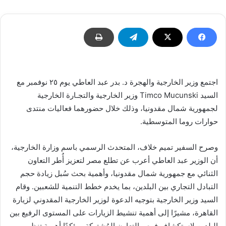
اجتمع وزير الخارجية والهجرة د. بدر عبد العاطي يوم ٢٥ نوفمبر مع
السيد Timco Mucunski وزير الخارجية والتجـارة الخارجية
لجمهورية شمال مقدونيا، وذلك خلال حضورهما فعاليات منتدى
حوارات روما المتوسطية.
وصرح السفير تميم خلاف، المتحدث الرسمي باسم وزارة الخارجية،
أن الوزير عبد العاطي أعرب عن تطلع مصر لتعزيز أُطر التعاون
الثنائي مع جمهورية شمال مقدونيا، وأهمية بحث سُبل زيادة حجم
التبادل التجاري بين البلدين، بما يخدم خطط التنمية للشعبين. وقام
السيد وزير الخارجية بتوجيه الدعوة لوزير الخارجية المقدوني لزيارة
القاهرة، مشيرًا إلى أهمية تنشيط الزيارات على المستوى الرفيع بين
البلدين لاستكشاف فرص التعاون المُشتركة، مؤكدًا أهمية تنظيم