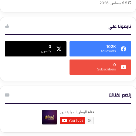
5 أغسطس، 2026
تابعونا علي
0
102K
followers
متابعون
0
Subscribers
إنضم لقناتنا