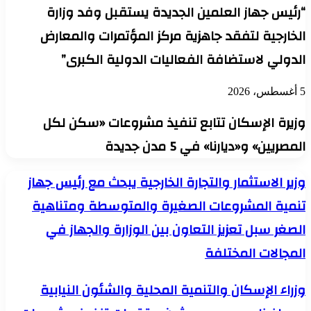
“رئيس جهاز العلمين الجديدة يستقبل وفد وزارة
الخارجية لتفقد جاهزية مركز المؤتمرات والمعارض
الدولي لاستضافة الفعاليات الدولية الكبرى”
5 أغسطس، 2026
وزيرة الإسكان تتابع تنفيذ مشروعات «سكن لكل
المصريين» و«ديارنا» في 5 مدن جديدة
وزير
وزير الاستثمار والتجارة الخارجية يبحث مع رئيس جهاز
الاستثمار
تنمية المشروعات الصغيرة والمتوسطة ومتناهية
والتجارة
الخارجية
الصغر سبل تعزيز التعاون بين الوزارة والجهاز في
يبحث
مع
المجالات المختلفة
رئيس
جهاز
تنمية
وزراء
وزراء الإسكان والتنمية المحلية والشئون النيابية
المشروعات
الإسكان
الصغيرة
والتنمية