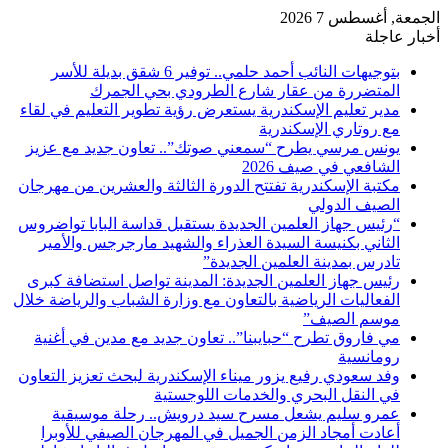
الجمعة, أغسطس 7 2026
أخبار عاجلة
بتوجيهات النائب أحمد حلمي.. توفير 6 شقق بديلة للأسر
المتضررة من عقار شارع الطرودي بحي الجمرك
مدير تعليم الإسكندرية يستعرض رؤية تطوير التعليم في لقاء
مع روتاري الإسكندرية
يونس مرسي يطرح “سمعني صوتك”.. تعاون جديد مع عزيز
الشافعي في صيف 2026
مكتبة الإسكندرية تفتتح الدورة الثالثة والعشرين من مهرجان
الصيف الدولي
“رئيس جهاز العلمين الجديدة يستقبل قداسة البابا تواضروس
الثاني بكنيسة السيدة العذراء والشهيد مارجرجس والأمير
تادرس بمدينة العلمين الجديدة”
رئيس جهاز العلمين الجديدة: المدينة تواصل استضافة كبرى
الفعاليات الرياضية بالتعاون مع وزارة الشباب والرياضة خلال
موسم الصيف”
مي فاروق تطرح “حبايبنا”.. تعاون جديد مع مدين في أغنية
رومانسية
وفد سعودي رفيع يزور ميناء الإسكندرية لبحث تعزيز التعاون
في النقل البحري والخدمات اللوجستية
عمرو سليم يشعل مسرح سيد درويش.. رحلة موسيقية
أعادت أمجاد الزمن الجميل في المهرجان الصيفي للأوبرا