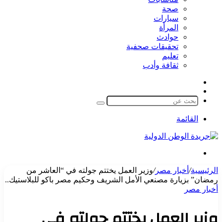
صحة
سيارات
المرأة
حوادث
تحقيقات صحفية
تعليم
ثقافة وأدب
مقال
الوضع
عشوائي
المظلم
بحث
عن
القائمة
بحث
عن
الرئيسية
/
أخبار مصر
/
وزير العمل يختتم جولته في “العاشر من
رمضان” بزيارة مصنعي الأمل الشريف وحكيم مصر باكو للبلاستيك..
أخبار مصر
وزير العمل يختتم جولته في