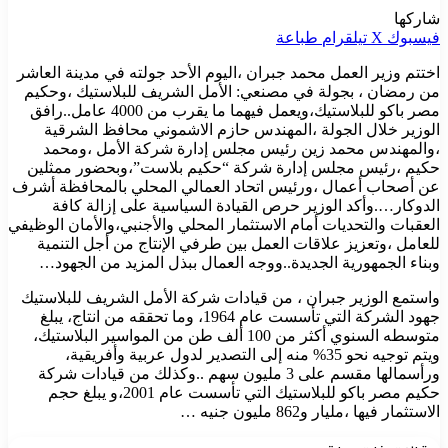
شاركها
فيسبوك
‫X
تيلقرام
طباعة
اختتم وزير العمل محمد جبران ،اليوم الأحد جولته في مدينة العاشر
من رمضان ، بجولة في مصنعي: الأمل الشريف للبلاستيك ،وحكيم
مصر باكو للبلاستيك،ويعمل فيهما ما يقرب من 4000 عامل..رافق
الوزير خلال الجولة ،المهندس حازم الاشموني محافظ الشرقية
،والمهندس محمد زين رئيس مجلس إدارة شركة الأمل ،ومحمد
حكيم ،رئيس مجلس إدارة شركة “حكيم بلاست”،وبحضور ممثلين
عن أصحاب أعمال ،ورئيس اتحاد العمالي المحلي بالمحافظة أشرف
الدوكار….وأكد الوزير حرص القيادة السياسية على إزالة كافة
العقبات والتحديات أمام الاستثمار المحلي والأجنبي،والأمان الوظيفي
للعامل ،وتعزيز علاقات العمل بين طرفي الإنتاج من أجل التنمية
وبناء الجمهورية الجديدة..ووجه العمال ببذل المزيد من الجهود…
واستمع الوزير جبران ، من قيادات شركة الأمل الشريف للبلاستيك
جهود الشركة التي تأسست عام 1964، وما تحققه من انتاج، يبلغ
متوسطه السنوي أكثر من 100 ألف طن من المواسير البلاستيك،
ويتم توجيه نحو 35% منه إلى التصدير لدول عربية وأفريقية،
ورأسمالها مقسم على 3 مليون سهم ..وكذلك من قيادات شركة
حكيم مصر باكو للبلاستيك التي تأسست عام 2001،و يبلغ حجم
الاستثمار فيها ،مليار و862 مليون جنيه …