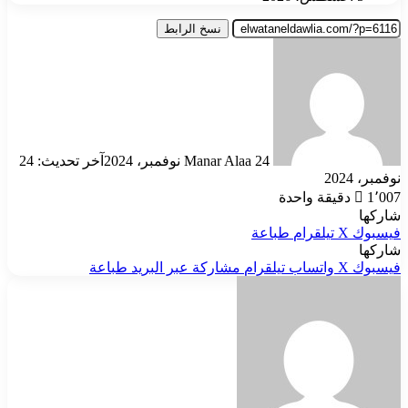
نسخ الرابط
أرسل
بريدا
إلكترونيا
24 نوفمبر، 2024
Manar Alaa
آخر تحديث: 24
نوفمبر، 2024
1٬007
دقيقة واحدة
شاركها
فيسبوك
‫X
تيلقرام
طباعة
شاركها
فيسبوك
‫X
واتساب
تيلقرام
مشاركة عبر البريد
طباعة