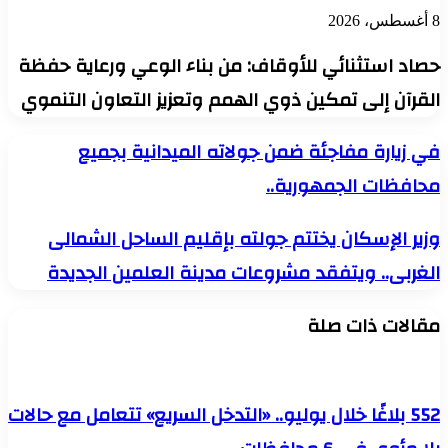
8 أغسطس، 2026
حصاد استثنائي للأوقاف: من بناء الوعي ورعاية حفظة
القرآن إلى تمكين ذوي الهمم وتعزيز التعاون التنموي
في
في زيارة مفاجئة ضمن جولاته الميدانية بجميع
زيارة
محافظات الجمهورية..
مفاجئة
ضمن
جولاته
وزير
وزير الإسكان يختتم جولته بإقليم الساحل الشمالى
الميدانية
الإسكان
بجميع
الغربى.. ويتفقد مشروعات مدينة العلمين الجديدة
يختتم
محافظات
جولته
الجمهورية..
بإقليم
مقالات ذات صلة
الساحل
الشمالى
الغربى..
ويتفقد
مشروعات
552 بلاغًا خلال يوليو.. «التدخل السريع» تتعامل مع حالات
مدينة
العلمين