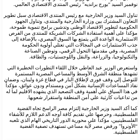
نوفمبر السيد “بورج برانديه” رئيس المنتدى الاقتصادي العالمي.
تناول السيد وزير الخارجية مع رئيس المنتدى الاقتصادى سبل تطوير
التعاون المشترك بين وزارة الخارجية والمنتدى، وتناول الجهود
الحكومية لتطوير الاقتصاد الوطنى وتدشين برامج تنموية طموحة،
مؤكدا على أهمية استفادة الشركات الشريكة للمنتدى من الفرص
الاستثمارية الواعدة التي يتمتع بها السوق المصري، بالإضافة إلى
جذب الاستثمارات في المجالات التي تعتلي أولوية الحكومة
المصرية، وفي مقدمتها التحول الرقمي، وتوطين الصناعة
والتكنولوجيا، والزراعة، والنقل واللوجستيات، والطاقة.
واستعرض الوزير عبد العاطي خلال اللقاء التطورات الخطيرة التي
تشهدها منطقة الشرق الأوسط والمساعي المصرية المستمرة
للتوصل إلي وقف فورى لإطلاق النار في قطاع غزة ولبنان، وضمان
نفاذ المساعدات الإنسانية بشكل آمن ومستدام ودون عوائق، مؤكداً
في هذا السياق علي أهمية وقف التصعيد الذي يشهده الاقليم لما له
من تداعيات كارثية علي أمن المنطقة واستقرار شعوبها.
كما أكد السيد وزير الخارجية إلتزام مصر الراسخ تجاه القضية
الفلسطينية، وحرصها علي تقديم كافة أوجه الدعم اللازم للأشقاء
الفلسطينيين، مؤكداً علي محورية الدور التاريخي الهام الذي تلعبه
“الأونروا” ورفض مصر لأية مساعي تستهدف تصفية القضية
الفلسطينية.