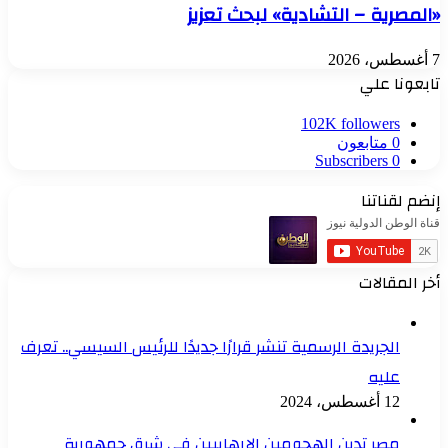
«المصرية – التشادية» لبحث تعزيز
7 أغسطس، 2026
تابعونا علي
102K
followers
0
متابعون
Subscribers
0
إنضم لقناتنا
أخر المقالات
الجريدة الرسمية تنشر قرارًا جديدًا للرئيس السيسي.. تعرف
عليه
12 أغسطس، 2024
مصر تدين الهجومين الإرهابيين في شرق جمهورية