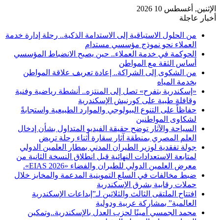
الإثنين, أغسطس 10 2026
أخبار عاجلة
من الحلول الاستباقية إلى الاستدامة الذكية.. رحلة إدارة خدمة
العملاء نحو نموذج مؤسسي مستدام
الحوكمة في خدمة العملاء.. حين يصبح الانضباط المؤسسي
أساس الثقة مع المواطن
من الشكوى إلى الشراكة.. إعادة تعريف علاقة المواطن
بخدمة المياه
«إسكندرية بتفرح» تصل إلى المنتزه.. أنشطة رياضية وفنية
وقافلة طبية على كورنيش الإسكندرية
حفاظاً على التنوع البيولوجي والموارد الطبيعية واستجابةً
لشكاوى المواطنين
السياحة والآثار توضح حقيقة الفيديو المتداول بشأن إدخال
العلم المصري بمنطقة آثار سقارة أثناء رحلة تريض
جولة تفقدية لوزير الطيران المدني بمطار العلمين الدولي
لمتابعة الاستعدادات النهائية قبل انطلاق النسخة الثانية من
معرض العلمين الدولي للطيران والفضاء «EIAS 2026».
ضبط مخالفات في السلع التموينية المدعمة والمخابز خلال
حملات رقابية بشرق الإسكندرية
افتتاح الملتقى الثالث والثلاثين لـ”إبداعات الإسكندرية
العالمية” بمشاركة عربية ودولية
محمد الجمسي أمينًا لحزب العدل بالإسكندرية..وتمكين