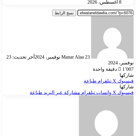
8 أغسطس، 2026
نسخ الرابط
أرسل
بريدا
إلكترونيا
23 نوفمبر، 2024
Manar Alaa
آخر تحديث: 23
نوفمبر، 2024
1٬007
دقيقة واحدة
شاركها
فيسبوك
‫X
تيلقرام
طباعة
شاركها
فيسبوك
‫X
واتساب
تيلقرام
مشاركة عبر البريد
طباعة