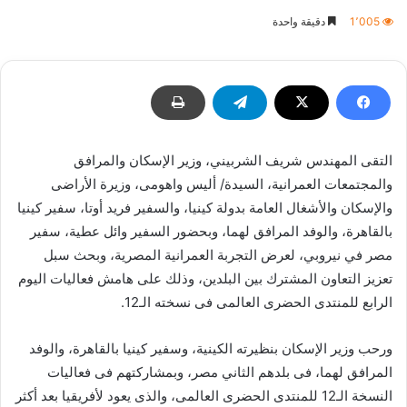
بريدا
1٬005
دقيقة واحدة
إلكترونيا
التقى المهندس شريف الشربيني، وزير الإسكان والمرافق
والمجتمعات العمرانية، السيدة/ أليس واهومى، وزيرة الأراضى
والإسكان والأشغال العامة بدولة كينيا، والسفير فريد أوتا، سفير كينيا
بالقاهرة، والوفد المرافق لهما، وبحضور السفير وائل عطية، سفير
مصر في نيروبي، لعرض التجربة العمرانية المصرية، وبحث سبل
تعزيز التعاون المشترك بين البلدين، وذلك على هامش فعاليات اليوم
الرابع للمنتدى الحضرى العالمى فى نسخته الـ12.
ورحب وزير الإسكان بنظيرته الكينية، وسفير كينيا بالقاهرة، والوفد
المرافق لهما، فى بلدهم الثاني مصر، وبمشاركتهم فى فعاليات
النسخة الـ12 للمنتدى الحضرى العالمى، والذى يعود لأفريقيا بعد أكثر