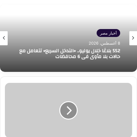
أخبار مصر
8 أغسطس، 2026
552 بلاغًا خلال يوليو.. «التدخل السريع» تتعامل مع
حالات بلا مأوى في 6 محافظات
في
إطار
احتفالات
المجلس
القومي
للطفولة
والأمومة
بأعياد
الطفولة..