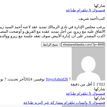
شاركها
فيسبوك
‫X
تيلقرام
طباعة
كتب/أحمد شريف
الاتفاق عليه مع زيزو، من أجل تمديد عقده مع الفريق.و أوضحت المصاد
اكدت المصدر على أن، إدارة الأبيض سوف تعقد جلسة مع زيزو ووالده في ا
نسخ الرابط
أرسل
بريدا
إلكترونيا
7 نوفمبر، 2024
YoyoAshraf28
آخر تحديث: 7 نوفمبر، 2024
1٬022
أقل من دقيقة
شاركها
فيسبوك
‫X
تيلقرام
طباعة
شاركها
فيسبوك
‫X
واتساب
تيلقرام
مشاركة عبر البريد
طباعة