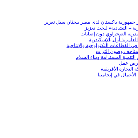
ير جمهورية باكستان لدى مصر يبحثان سبل تعزيز
ة – التشادية» لبحث تعزيز
درية الصحراوي دون إصابات
ي القطاعات التكنولوجية والإنتاجية
المتاحف وصون التراث
 التنمية المستدامة وبناء السلام
 فرص عمل
لتجارة الأفريقية
الأعمال في إنجامينا