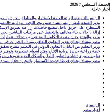
الجمعة, أغسطس 7 2026
أخبار عاجلة
الرئيس التنفيذي للهيئة العامة للاستثمار والمناطق الحرة وسف
وزير الصحة يلتقي رئيس تشاد ضمن وفد اللجنة الوزارية «المصري
السيطرة على حريق داخل مصنع حاصلات زراعية بطريق الإسكن
إزالة 3 حالات بناء مخالف والتحفظ على مركبات للنباشين بحي العامرية أول بالإسكندرية
مصر والهند تبحثان منصة للتكامل الصناعي وزيادة الاستثمارات ف
مصر وتشاد تبحثان تعزيز التعاون الثقافي وتبادل الخبرات في 
وزير التعليم من اليابان: التعاون الدولي في التعليم مفتاح تحقيق
خطة زراعية جديدة لزيادة الإنتاج وفتح أسواق تصديرية وتوفير
تعاون مصري تشادي لتطوير النقل والسكك الحديدية ودعم حركة ا
مصر وتشاد تبحثان فرصًا جديدة للاستثمار والتجارة خلال منتدى 
فيسبوك
‫X
‫YouTube
انستقرام
تسجيل
مقال
الدخول
إضافة
عشوائي
عمود
الرئيسية
جانبي
أخبار مصر