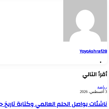
YoyoAshraf28
موقع
الويب
أقرأ التالي
رياضة
3 أغسطس، 2026
ناشئات يواصل الحلم العالمي وكتابة تاريخ جد