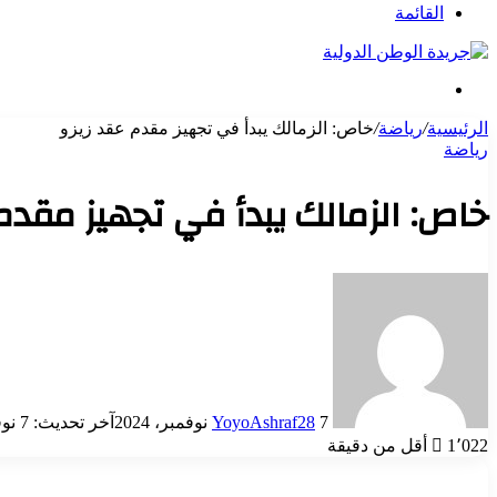
عن
القائمة
بحث
عن
الرئيسية
/
رياضة
/
خاص: الزمالك يبدأ في تجهيز مقدم عقد زيزو
رياضة
خاص: الزمالك يبدأ في تجهيز مقدم
أرسل
بريدا
إلكترونيا
7 نوفمبر، 2024
YoyoAshraf28
آخر تحديث: 7 نوفمبر، 2024
1٬022
أقل من دقيقة