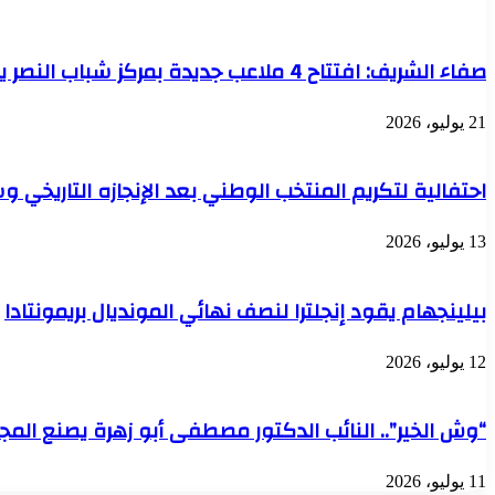
من
ضم
ايجاريا
صفاء الشريف: افتتاح 4 ملاعب جديدة بمركز شباب النصر يعزز الاستثمار الرياضي واكتشاف المواهب بالإسكندرية
21 يوليو، 2026
احتفالية لتكريم المنتخب الوطني بعد الإنجازه التاريخ
13 يوليو، 2026
بيلينجهام يقود إنجلترا لنصف نهائي المونديال بريمونتادا
12 يوليو، 2026
“وش الخير”.. النائب الدكتور مصطفى أبو زهرة يصنع المجد 
11 يوليو، 2026