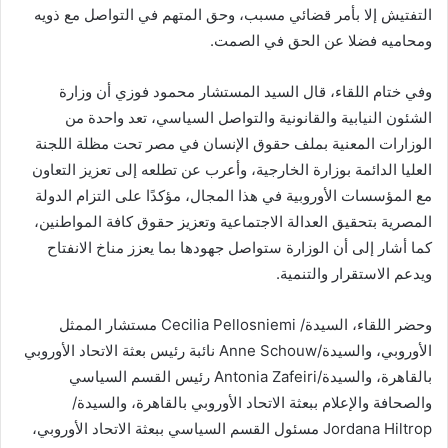
التفتيش إلا بأمر قضائي مسبب، وحق المتهم في التواصل مع ذويه
ومحاميه فضلا عن الحق في الصمت.
وفي ختام اللقاء، قال السيد المستشار محمود فوزي أن وزارة
الشئون النيابية والقانونية والتواصل السياسي، تعد واحدة من
الوزارات المعنية بملف حقوق الإنسان في مصر تحت مظلة اللجنة
العليا الدائمة بوزارة الخارجية، وأعرب عن تطلعه إلى تعزيز التعاون
مع المؤسسات الأوروبية في هذا المجال، مؤكدًا على التزام الدولة
المصرية بتحقيق العدالة الاجتماعية وتعزيز حقوق كافة المواطنين،
كما أشار إلى أن الوزارة ستواصل جهودها بما يعزز مناخ الانفتاح
ويدعم الاستقرار والتنمية.
وحضر اللقاء، السيدة/ Cecilia Pellosniemi مستشار الممثل
الأوروبي، والسيدة/Anne Schouw نائبة رئيس بعثة الاتحاد الأوروبي
بالقاهرة، والسيدة/Antonia Zafeiri رئيس القسم السياسي
والصحافة والإعلام ببعثة الاتحاد الأوروبي بالقاهرة، والسيدة/
Jordana Hiltrop مسئول القسم السياسي ببعثة الاتحاد الأوروبي،