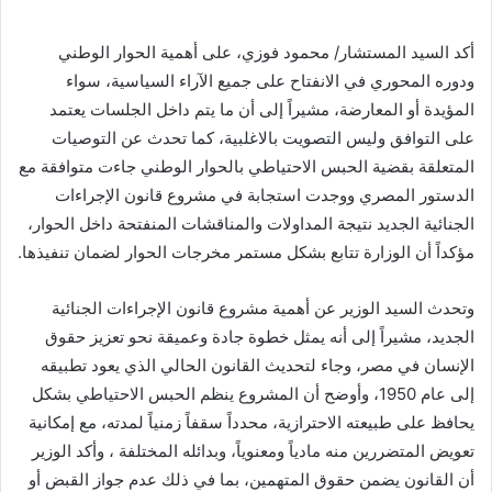
أكد السيد المستشار/ محمود فوزي، على أهمية الحوار الوطني
ودوره المحوري في الانفتاح على جميع الآراء السياسية، سواء
المؤيدة أو المعارضة، مشيراً إلى أن ما يتم داخل الجلسات يعتمد
على التوافق وليس التصويت بالاغلبية، كما تحدث عن التوصيات
المتعلقة بقضية الحبس الاحتياطي بالحوار الوطني جاءت متوافقة مع
الدستور المصري ووجدت استجابة في مشروع قانون الإجراءات
الجنائية الجديد نتيجة المداولات والمناقشات المنفتحة داخل الحوار،
مؤكداً أن الوزارة تتابع بشكل مستمر مخرجات الحوار لضمان تنفيذها.
وتحدث السيد الوزير عن أهمية مشروع قانون الإجراءات الجنائية
الجديد، مشيراً إلى أنه يمثل خطوة جادة وعميقة نحو تعزيز حقوق
الإنسان في مصر، وجاء لتحديث القانون الحالي الذي يعود تطبيقه
إلى عام 1950، وأوضح أن المشروع ينظم الحبس الاحتياطي بشكل
يحافظ على طبيعته الاحترازية، محدداً سقفاً زمنياً لمدته، مع إمكانية
تعويض المتضررين منه مادياً ومعنوياً، وبدائله المختلفة ، وأكد الوزير
أن القانون يضمن حقوق المتهمين، بما في ذلك عدم جواز القبض أو