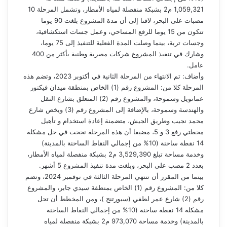
1,059,321 م2 بشبكة منفصلة لمياه الأمطار، وتشمل المرحلة 10
مصبات على البحر، لافتا إلى أن مدة المشروع بلغت 90 يوما
تتكون من 15 يوما للرفع المساحي، وعمل جسات استكشافية،
وجسات تربة، بينما وصلت المدة الفعلية للتنفيذ إلى 75 يوما،
وشارك في تنفيذ المشروع شركات مصرية وطنية بأكثر من 400
عامل.
وأضاف: تم الانتهاء من المرحلة الثانية في أكتوبر 2023، وتضم هذه
المرحلة كلا من: المشروع رقم (1) الخاص بمنطقة ميدان فيكتور
عمانويل وسموحة، والمشروع رقم (2) المتعلق بشارع النقل
والهندسة وسموحة، بالإضافة إلى المشروع رقم (3) ويخص شارع
محمد نجيب وطريق الجيش، متضمنة إعادة استخدام و تأهيل
محطتي رفع 3 و 5، مضيفا أن هذه المرحلة نجحت في حل مشكلة
14 نقطة ساخنة (10% من إجمالي النقاط الساخنة بالمدينة)
وخدمة مساحة تبلغ 3,529,390 م2 بشبكة منفصلة لمياه الأمطار،
بعدد 2 مصب على البحر، وبلغت مدة تنفيذ المشروع 5 أشهر.
بينما من المقرر أن تنتهي المرحلة الثالثة في نوفمبر 2024، وتضم
كلا من: المشروع رقم (1) الخاص بمنطقة سيدي جابر، والمشروع
رقم (2) شارع عمر لطفي (سبورتنج )، ومن المخطط أن تحل
مشكلة 14 نقطة ساخنة (10% من إجمالي النقاط الساخنة
بالمدينة) وخدمة مساحة 973,070 م2 بشبكة منفصلة لمياه