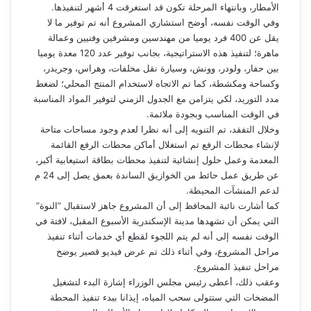
الأمطار، وبانتهاء المرحلة تكون قد استغرقت 4 أشهر لتنفيذها.
وفي الوقت نفسه، أوضح استشاري المشروع أنه تم توفير ما لا
يقل عن 400 فرد يوميا من مهندسين ومشرفين وفنيين وعمالة
ماهرة؛ لتنفيذ هذه الاستراتيجية، بجانب توفير عدد 120 معدة يوميا
بين حفار، ولودر، وونش، وسيارة نقل مخلفات، وهراس، وجريدر،
وكساحة ومكشطة، كما تم الاتجاه لاستخدام المنتج المحلي؛ لضغط
مدد التوريد، لكي يتزامن مع الجدول الزمني لتوفير المواد المناسبة
في الوقت المناسب وبجودة ملائمة.
وخلال التفقد، تم التنويه إلى أنه نظرا لعدم وجود مساحات متاحة
لإنشاء محطات الرفع تم استغلال أماكن محطات الرفع القائمة
المعدمة وعمل حلول إنشائية لتنفيذ محطات بطاقة استيعابية أكبر،
عن طريق عمل حائط من الخوازيق الساندة بعمق يصل إلى 24 م
لدعم المنشآت المحيطة.
كما أشارت نائبة المحافظ إلى أن المشروع جاهز لاستقبال “النوة”
التي يمكن أن تشهدها مدينة الإسكندرية الأسبوع المقبل، لافتة في
الوقت نفسه إلى أنه لم يتم اللجوء لقطع أي خدمات أثناء تنفيذ
مراحل المشروع، وفي أثناء ذلك تم عرض فيديو قصير يوضح
مراحل تنفيذ المشروع.
وعقب ذلك، أعطى رئيس مجلس الوزراء إشارة البدء لتشغيل
المضخات التي ستتولى سحب المياه، إيذانا ببدء تنفيذ المحطة