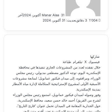
31 أكتوبر، 2024
Manar Alaa
آخر
1٬004
3 دقائق
تحديث: 31 أكتوبر، 2024
شاركها
فيسبوك
‫X
تيلقرام
طباعة
خلال تفقده لعدد من المشروعات الجاري تنفيذها في محافظة
الإسكندرية اليوم، توجه الدكتور مصطفى مدبولي، رئيس مجلس
الوزراء، ومرافقوه، إلى ميدان فيكتور عمانويل؛ لمتابعة مشروعات
الأسبقية الأولى لمشروع الإستراتيجية المتكاملة لإدارة مياه الأمطار
بمدينة الإسكندرية.
وفور وصوله لميدان فيكتور عمانويل، استمع رئيس مجلس الوزراء
لشرح من الفريق/ أحمد خالد حسن سعيد، محافظ الإسكندرية،
حول الجدارية المقامة في الميدان تحمل عنوان “قارئ التاريخ”،
والتي تشير إلى أن مدينة الاسكندرية تعتبر أقدم مدن البحر