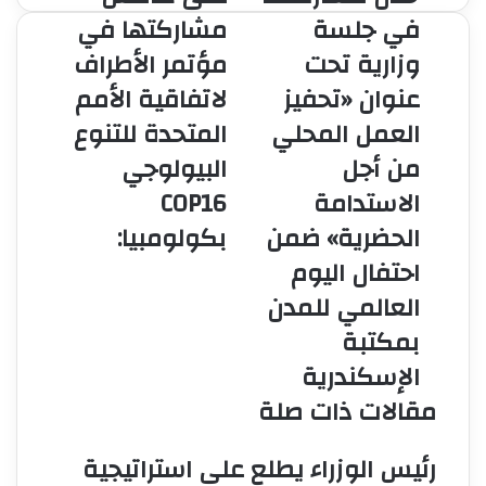
مُشاركتها
هامش
في جلسة
مشاركتها في
في
مشاركتها
وزارية تحت
مؤتمر الأطراف
جلسة
في
وزارية
مؤتمر
عنوان «تحفيز
لاتفاقية الأمم
تحت
الأطراف
العمل المحلي
المتحدة للتنوع
عنوان
لاتفاقية
«تحفيز
الأمم
من أجل
البيولوجي
العمل
المتحدة
الاستدامة
COP16
المحلي
للتنوع
من
البيولوجي
الحضرية» ضمن
بكولومبيا:
أجل
COP16
احتفال اليوم
الاستدامة
بكولومبيا:
الحضرية»
العالمي للمدن
ضمن
بمكتبة
احتفال
اليوم
الإسكندرية
العالمي
للمدن
مقالات ذات صلة
بمكتبة
الإسكندرية
رئيس الوزراء يطلع على استراتيجية