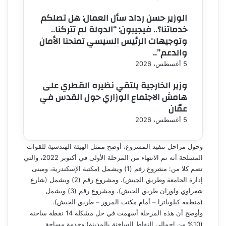
الوزير حسن رداد سأل العمال: هل تصلكم
خدماتنا؟.. فيجيبون: “الدولة لم تتركنا..
وتوجيهات الرئيس السيسي تمنحنا الأمان
والدعم”..
5 أغسطس، 2026
وزير الخارجية يلتقي نظيره القطري على
هامش الاجتماع الوزاري حول القدس في
عمّان
5 أغسطس، 2026
وحول مراحل تنفيذ المشروع، أوضح ممثل الهيئة الهندسية للقوات
المسلحة أنه تم الانتهاء من المرحلة الأولى في أكتوبر 2022، والتي
تضم كلا من: مشروع رقم (1) ويشمل (مكتبة الإسكندرية، ومبنى
إدارة الجامعة وطريق الجيش)، ومشروع رقم (2) ويشمل (شارع
شعراوي ولوران طريق الجيش)، ومشروع رقم (3) ويشمل
(منطقة كيلوباترا – أمام مكتب المرور – طريق الجيش).
وأوضح أن هذه المرحلة أسهمت في حل مشكلة 14 نقطة ساخنة
(10% من إجمالي النقاط الساخنة بالمدينة) وخدمة مساحة