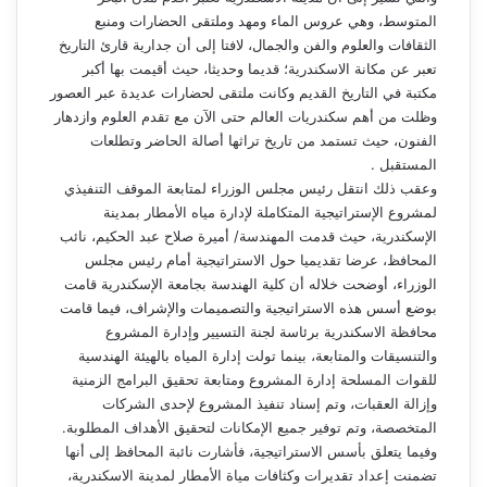
المتوسط، وهي عروس الماء ومهد وملتقى الحضارات ومنبع
الثقافات والعلوم والفن والجمال، لافتا إلى أن جدارية قارئ التاريخ
تعبر عن مكانة الاسكندرية؛ قديما وحديثا، حيث أقيمت بها أكبر
مكتبة في التاريخ القديم وكانت ملتقى لحضارات عديدة عبر العصور
وظلت من أهم سكندريات العالم حتى الآن مع تقدم العلوم وازدهار
الفنون، حيث تستمد من تاريخ تراثها أصالة الحاضر وتطلعات
المستقبل .
وعقب ذلك انتقل رئيس مجلس الوزراء لمتابعة الموقف التنفيذي
لمشروع الإستراتيجية المتكاملة لإدارة مياه الأمطار بمدينة
الإسكندرية، حيث قدمت المهندسة/ أميرة صلاح عبد الحكيم، نائب
المحافظ، عرضا تقديميا حول الاستراتيجية أمام رئيس مجلس
الوزراء، أوضحت خلاله أن كلية الهندسة بجامعة الإسكندرية قامت
بوضع أسس هذه الاستراتيجية والتصميمات والإشراف، فيما قامت
محافظة الاسكندرية برئاسة لجنة التسيير وإدارة المشروع
والتنسيقات والمتابعة، بينما تولت إدارة المياه بالهيئة الهندسية
للقوات المسلحة إدارة المشروع ومتابعة تحقيق البرامج الزمنية
وإزالة العقبات، وتم إسناد تنفيذ المشروع لإحدى الشركات
المتخصصة، وتم توفير جميع الإمكانات لتحقيق الأهداف المطلوبة.
وفيما يتعلق بأسس الاستراتيجية، فأشارت نائبة المحافظ إلى أنها
تضمنت إعداد تقديرات وكثافات مياة الأمطار لمدينة الاسكندرية،