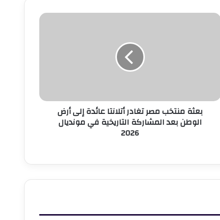
عثة
نتخب
صر
غادر
تلانتا
ائدة
لى
رض
لوطن
بعثة منتخب مصر تغادر أتلانتا عائدة إلى أرض
عد
الوطن بعد المشاركة التاريخية في مونديال
لمشاركة
2026
لتاريخية
ي
ونديال
202