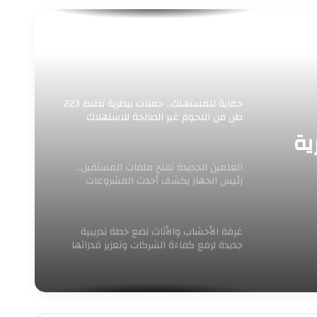
محافظ سوهاج يفتتح البرنامج التدريبي
لتنمية مهارات قيادات العمل التنفيذي
بالمحافظة
حماية للمستهلك.. حملات بيطرية تظبط 223
طن من اللحوم غير الصالحة للاستهلاك
ية
العلمين الجديدة تفتح ملفات المستقبل..
رئيس الجهاز يكشف أحدث المشروعات
وخطط التوسع خلال مؤتمر صحفي
غرفة الأخشاب والأثاث تضع خطة تدريبية
جديدة لرفع كفاءة الشركات وتعزيز قدراتها
التصديرية