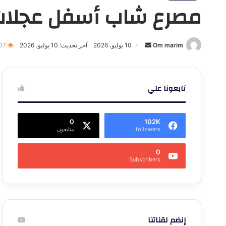
مصرع شاب أسفل عجلات ا
أرسل
Om marim
10 يوليو، 2026
آخر تحديث: 10 يوليو، 2026
07
بريدا
إلكترونيا
تابعونا علي
0
102K
followers
متابعون
0
Subscribers
إنضم لقناتنا