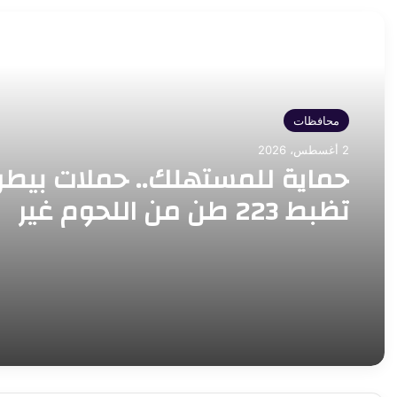
أقرأ التالي
محافظات
2 أغسطس، 2026
حماية للمستهلك.. حملات بيطر
تظبط 223 طن من اللحوم غير
الصالحة للاستهلاك