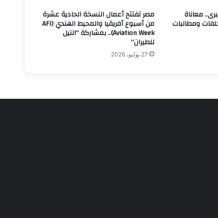
رى.. معاناة
مصر تفتتح أعمال النسخة الحادية عشرة
لفات ومطالبات
من أسبوع أفريقيا والمحيط الهندي (AFI
Aviation Week).. بمشاركة “النيل
للطيران”
27 يوليو، 2026