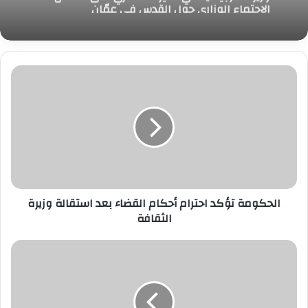
وزير العدل يجري زيارة مفاجئة لمحكمة شمال
القاهرة الابتدائية للوقوف على انتظام العمل
ومراجعة
وزير الخارجية يلتقي نظيره القطري على هامش
الاجتماع الوزاري حول القدس في عمّان
الحكومة
تؤكد
احترام
أحكام
القضاء
بعد
استقالة
وزيرة
الثقافة
الحكومة تؤكد احترام أحكام القضاء بعد استقالة وزيرة
الثقافة
مسعود
علام:
تصريحات
الرئيس
السيسي