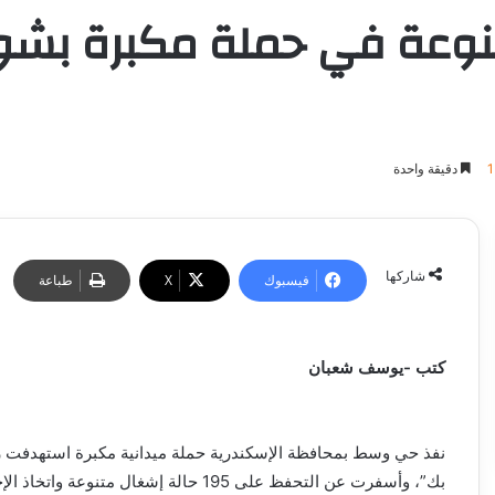
شغال متنوعة في حملة مكبرة ب
دقيقة واحدة
شاركها
فيسبوك
‫X
طباعة
كتب -يوسف شعبان
نفذ حي وسط بمحافظة الإسكندرية حملة ميدانية مكبرة استهدفت ر
بك”، وأسفرت عن التحفظ على 195 حالة إشغال متنوعة واتخاذ الإجراءات القانونية حيال المخالفين.