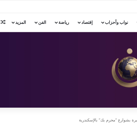
ن 3 دول إسلامية
م
نواب وأحزاب
إقتصاد
رياضة
الفن
المزيد