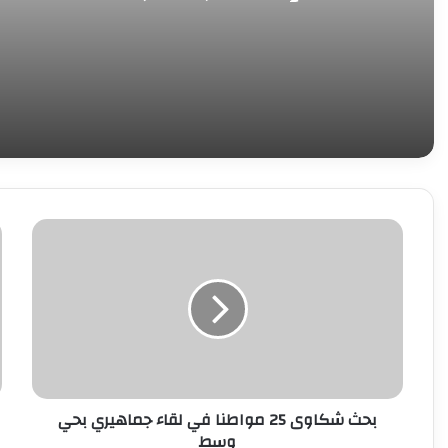
تحريات المباحث
بحث
ه
شكاوى
ا
25
ا
مواطنا
ا
في
ت
لقاء
ف
جماهيري
ا
بحي
م
وسط
ع
بحث شكاوى 25 مواطنا في لقاء جماهيري بحي
م
وسط
ا