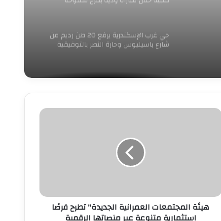
قلبية خلال مباراة ودية بفرع سموحة
حي غرب الإسكندرية يرفع 20 طن رديم من
شارع باسيليوس وحارة النصر بالتوفيقية
يئة
لمجتمعات
لعمرانية
لجديدة"
طرح
رصًا
ستثمارية
تنوعة
بر
هيئة المجتمعات العمرانية الجديدة" تطرح فرصًا
نصاتها
استثمارية متنوعة عبر منصاتها الرقمية
لرقمية