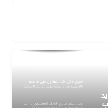
للعام الخامس.. «إسكندرية بتفرح» تواصل
فعالياتها بشاطئ البوريفاج تحت شعار
«اعرف مركزك»
تصريح بدفن الأب المقتول على يد نجله
بالإسكندرية.. والنيابة تطلب تحريات المباحث
يد
ب
وفاة عضو بنادي الاتحاد السكندري إثر أزمة