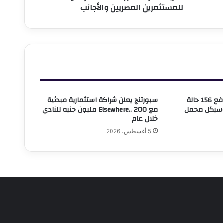
للمستثمرين المصريين والأجانب
لمستثمرين
لمصريين
الأجانب
حي وسط بالإسكندرية يرفع 156 حالة
سبورتنج يعلن شراكة استثمارية مبدئية
وسيكل محمل
مع Elsewhere.. 200 مليون جنيه للنادي
خلال عام
5 أغسطس، 2026