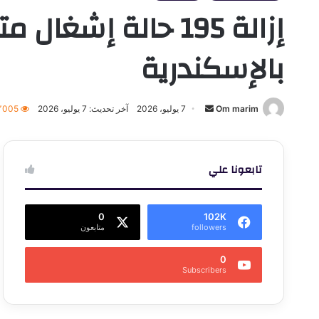
إزالة 195 حالة إ
بالإسكندرية
أرسل
Om marim
7 يوليو، 2026
آخر تحديث: 7 يوليو، 2026
1٬005
بريدا
إلكترونيا
تابعونا علي
0
102K
followers
متابعون
0
Subscribers