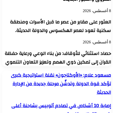
8 أغسطس، 2026
العثور على مقابر من عصر ما قبل الأسرات ومنطقة
سكنية تعود لعصر الهكسوس والدولة الحديثة.
8 أغسطس، 2026
حصاد استثنائي للأوقاف: من بناء الوعي ورعاية حفظة
القرآن إلى تمكين ذوي الهمم وتعزيز التعاون التنموي
مسعود
مسعود علام: «الأوكتاجون» نقلة استراتيجية كبرى
علام:
تؤكد قوة الدولة وتدشّن مرحلة جديدة من الإدارة
«الأوكتاجون»
نقلة
الحديثة
استراتيجية
كبرى
تؤكد
إصابة
إصابة 10 أشخاص في تصادم أتوبيس بشاحنة أعلى
قوة
10
الدولة
أشخاص