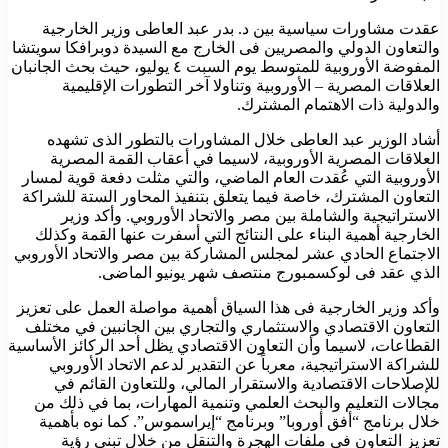
عقدت مشاورات سياسية بين د. بدر عبد العاطى وزير الخارجية
والتعاون الدولي والمصريين فى الخارج مع السيدة دوبرافكا سويتشا
المفوضة الأوروبية للمتوسط يوم السبت ٤ يوليو، حيث بحث الجانبان
العلاقات المصرية – الأوروبية وتناولا آخر التطورات الإقليمية
والدولية ذات الاهتمام المشترك.
أشاد الوزير عبد العاطى خلال المشاورات بالتطور الذى تشهده
العلاقات المصرية الأوروبية، لاسيما في أعقاب القمة المصرية
الأوروبية التي عُقدت العام الماضي، والتي مثلت دفعة قوية لمسار
التعاون المشترك، خاصة فيما يتعلق بتنفيذ المحاور الستة للشراكة
الاستراتيجية والشاملة بين مصر والاتحاد الأوروبي. وأكد وزير
الخارجية أهمية البناء على النتائج التي أسفرت عنها القمة وكذلك
الاجتماع الحادي عشر لمجلس المشاركة بين مصر والاتحاد الأوروبي
الذي عقد فى لوكسمبورج منتصف شهر يونيو الماضى.
وأكد وزير الخارجية فى هذا السياق أهمية مواصلة العمل على تعزيز
التعاون الاقتصادي والاستثماري والتجاري بين الجانبين في مختلف
القطاعات، لاسيما وأن التعاون الاقتصادي يظل أحد الركائز الأساسية
للشراكة الاستراتيجية، معرباً عن التقدير لدعم الاتحاد الأوروبي
للإصلاحات الاقتصادية والاستقرار المالي، وللتعاون القائم في
مجالات التعليم والبحث العلمي وتنمية المهارات، بما في ذلك من
خلال برنامج “أفق أوروبا” وبرنامج “إيراسموس”. كما نوه بأهمية
تعزيز التعاون في ملفات الهجرة والتنقل من خلال تبني رؤية