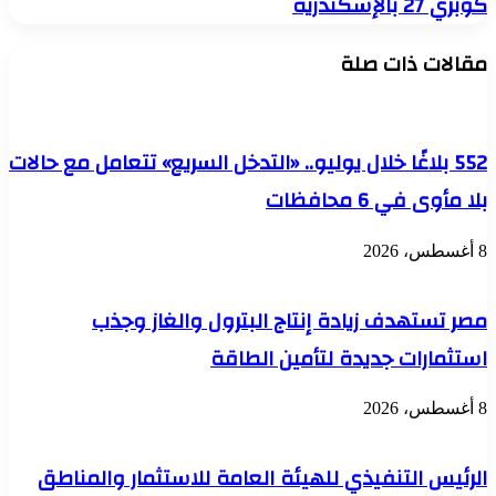
كوبري 27 بالإسكندرية
وتدشّن
في
مرحلة
تصادم
مقالات ذات صلة
جديدة
أتوبيس
من
بشاحنة
الإدارة
أعلى
الحديثة
كوبري
27
552 بلاغًا خلال يوليو.. «التدخل السريع» تتعامل مع حالات
بالإسكندرية
بلا مأوى في 6 محافظات
8 أغسطس، 2026
مصر تستهدف زيادة إنتاج البترول والغاز وجذب
استثمارات جديدة لتأمين الطاقة
8 أغسطس، 2026
الرئيس التنفيذي للهيئة العامة للاستثمار والمناطق