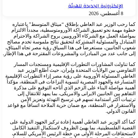
الإلكترونية الجديدة للهيئة
8 أغسطس، 2026
كما رحب الوزير عبد العاطي بإطلاق “ميثاق المتوسط” باعتباره
خطوة مهمة نحو تعميق الشراكة الأورومتوسطية، مجدداً الالتزام
بمواصلة العمل مع الشركاء الأوروبيين بروح الشراكة والاحترام
المتبادل والمسئولية المشتركة لتحقيق نتائج ملموسة تخدم مصالح
شعوب الجانبين، مستعرضاً فى هذا السياق رؤية مصر تجاه الميثاق،
إلى جانب عدد من المبادرات والمشروعات المقترحة في هذا الإطار.
كما تناولت المشاورات التطورات الإقليمية ومستجدات المسار
التفاوضي بين الولايات المتحدة وإيران، حيث أطلع الوزير عبد
العاطي المسئولة الأوروبية على رؤية مصر إزاء التطورات الإقليمية
المتسارعة والجهود المصرية لتسوية النزاعات فى المنطقة، مؤكداً
أهمية مواصلة البناء على الزخم الذي أتاحه التوقيع على مذكرة
التفاهم بين الجانبين الايرانى والامريكى، بما يمهد للانتقال إلى
ترتيبات أكثر استدامة تسهم في ترسيخ التهدئة وتعزيز الأمن
والاستقرار في المنطقة، مع ضمان حرية الملاحة اتساقاً مع قواعد
القانون الدولي.
كما أكد الوزير عبد العاطي أهمية إعادة تركيز الجهود الدولية على
القضية الفلسطينية، بما يهيئ الظروف لاستكمال التنفيذ الكامل
لاستحقاقات المرحلة الأولى من خطة الرئيس الأمريكي للسلام،