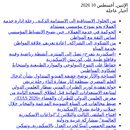
الإثنين, أغسطس 10 2026
أخبار عاجلة
من الحلول الاستباقية إلى الاستدامة الذكية.. رحلة إدارة خدمة
العملاء نحو نموذج مؤسسي مستدام
الحوكمة في خدمة العملاء.. حين يصبح الانضباط المؤسسي
أساس الثقة مع المواطن
من الشكوى إلى الشراكة.. إعادة تعريف علاقة المواطن
بخدمة المياه
«إسكندرية بتفرح» تصل إلى المنتزه.. أنشطة رياضية وفنية
وقافلة طبية على كورنيش الإسكندرية
حفاظاً على التنوع البيولوجي والموارد الطبيعية واستجابةً
لشكاوى المواطنين
السياحة والآثار توضح حقيقة الفيديو المتداول بشأن إدخال
العلم المصري بمنطقة آثار سقارة أثناء رحلة تريض
جولة تفقدية لوزير الطيران المدني بمطار العلمين الدولي
لمتابعة الاستعدادات النهائية قبل انطلاق النسخة الثانية من
معرض العلمين الدولي للطيران والفضاء «EIAS 2026».
ضبط مخالفات في السلع التموينية المدعمة والمخابز خلال
حملات رقابية بشرق الإسكندرية
افتتاح الملتقى الثالث والثلاثين لـ”إبداعات الإسكندرية
العالمية” بمشاركة عربية ودولية
محمد الجمسي أمينًا لحزب العدل بالإسكندرية..وتمكين