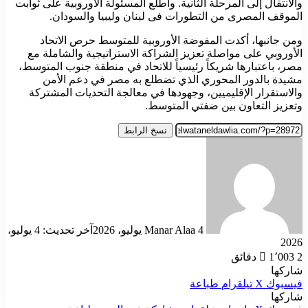
والانتقال إلى المرحلة الثانية. وأطلع المسئولة الأوروبية على ثوابت
الموقف المصرى من التطورات فى لبنان وليبيا والسودان.
ومن جانبها، أكدت المفوضة الأوروبية للمتوسط حرص الاتحاد
الأوروبي على مواصلة تعزيز الشراكة الاستراتيجية والشاملة مع
مصر، باعتبارها شريكاً رئيسياً للاتحاد في منطقة جنوب المتوسط،
مشيدة بالدور المحوري الذي تضطلع به مصر في دعم الأمن
والاستقرار الإقليميين، وجهودها في معالجة التحديات المشتركة
وتعزيز التعاون بين ضفتي المتوسط.
نسخ الرابط
أرسل
بريدا
إلكترونيا
4 يوليو، 2026
Manar Alaa
آخر تحديث: 4 يوليو،
2026
2 دقائق
1٬003
شاركها
فيسبوك
‫X
تيلقرام
طباعة
شاركها