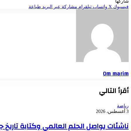
شاركها
فيسبوك
‫X
واتساب
تيلقرام
مشاركة عبر البريد
طباعة
Om marim
أقرأ التالي
رياضة
3 أغسطس، 2026
ناشئات يواصل الحلم العالمي وكتابة تاريخ جد