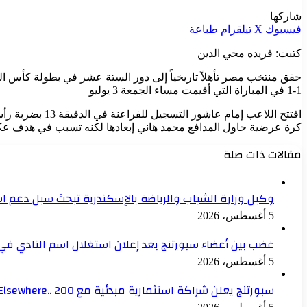
شاركها
فيسبوك
‫X
تيلقرام
طباعة
كتبت: فريده محي الدين
1-1 في المباراة التي أقيمت مساء الجمعة 3 يوليو
كرة عرضية حاول المدافع محمد هاني إبعادها لكنه تسبب في هدف 
مقالات ذات صلة
وكيل وزارة الشباب والرياضة بالإسكندرية تبحث سبل دعم است
5 أغسطس، 2026
غضب بين أعضاء سبورتنج بعد إعلان استغلال اسم النادي في
5 أغسطس، 2026
سبورتنج يعلن شراكة استثمارية مبدئية مع Elsewhere.. 200 مليون جنيه للنادي خلال عام