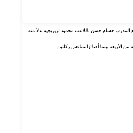
أيسر كريم حافظ لإصابة اضطرارية، ودفع المدرب حسام حسن باللاعب محمود تريزيجيه بدلاً منه
 من الأربعه بينما أضاع المنافس ركلتين