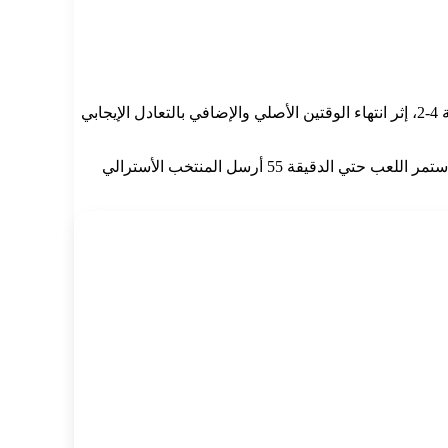
حقق منتخب مصر تأهلاً تاريخياً إلى دور الستة عشر في بطولة كأس العالم 2026 بعد فوزه المثيرة على منتخب أستراليا بركلات الترجيح بنتيجة 4-2، إثر انتهاء الوقتين الأصلي والإضافي بالتعادل الإيجابي
افتتح اللاعب إمام عاشور التسجيل للفراعنة في الدقيقة 13 بضربة رأسية متقنة من تمريرة كريم حافظ عرضية متقنة داخل منطقة الجزاء و ستمر اللعب حتي الدقيقة 55 أرسل المنتخب الأسترالي