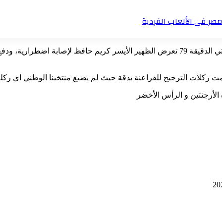
ومع بداية الشوط الثاني استمرت المباراة بضغط متساوي للفريقين حتي الدقيقة 79 تعرض الظهير ال
تسمت ركلات الترجيح للفراعنة بدقة حيث لم يضيع منتخبنا الوطني اي ركلة
 الأرجنتين و الرأس الأخضر