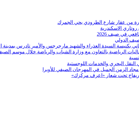
 روتاري الإسكندرية
عي في صيف 2026
لصيف الدولي
اني بكنيسة السيدة العذراء والشهيد مارجرجس والأمير تادرس بمدينة ال
عاليات الرياضية بالتعاون مع وزارة الشباب والرياضة خلال موسم الصي
نسية
ي النقل البحري والخدمات اللوجستية
د الزمن الجميل في المهرجان الصيفي للأوبرا
بوريفاج تحت شعار «اعرف مركزك»