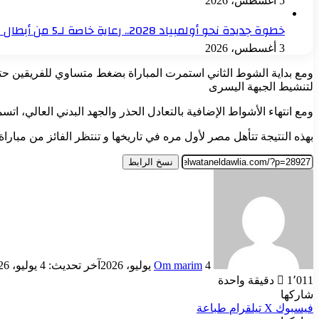
5 أغسطس، 2026
خطوة جديدة نحو أولمبياد 2028.. رعاية خاصة لـ5 من أبطال مصر في الألعاب الفردية
3 أغسطس، 2026
لتنشيط الجبهة اليسرى
ومع انتهاء الأشواط الإضافية بالتعادل الحذر والجهد البدني العالي، ا
بهذه النتيجة تتأهل مصر لأول مره في تاريخها و تنتظر الفائز من مباراة
نسخ الرابط
أرسل
بريدا
إلكترونيا
4 يوليو، 2026
Om marim
آخر تحديث: 4 يوليو، 2026
1٬011
دقيقة واحدة
شاركها
فيسبوك
‫X
تيلقرام
طباعة