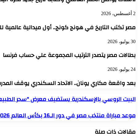
2 أغسطس، 2026
مصر تكتب التاريخ في هونج كونج.. أول ميدالية عالمية للفرق في
30 يوليو، 2026
بطالات مصر يتصدر الترتيب المجموعة علي حساب فرنسا
24 يوليو، 2026
بعد واقعة مكاري يونان.. الاتحاد السكندري يوقف المدرب أح
البيت
البيت الروسي بالإسكندرية يستضيف معرض "سحر الطبيعة بين 
الروسي
بالإسكندرية
موعد
موعد مباراة منتخب مصر في دور الـ16 بكأس العالم 2026 والقنوات الناقلة
يستضيف
مباراة
معرض
منتخب
"سحر
مقالات ذات صلة
مصر
الطبيعة
في
بين