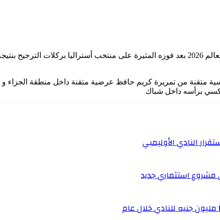
عكسي برأسه داخل شباك
قرار النادي الأوليمبي
 مشروع استثماري جديد