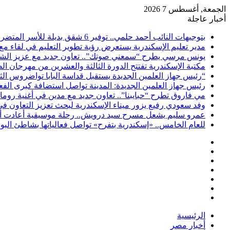
الجمعة, أغسطس 7 2026
أخبار عاجلة
بتوجيهات النائب أحمد حلمي.. توفير 6 شقق بديلة للأسر المتضررة من عقار شارع الطرودي بحي الجمرك
مدير تعليم الإسكندرية يستعرض رؤية تطوير التعليم في لقاء مع
يونس مرسي يطرح “سمعني صوتك”.. تعاون جديد مع عزيز الشاف
مكتبة الإسكندرية تفتتح الدورة الثالثة والعشرين من مهرجان ا
“رئيس جهاز العلمين الجديدة يستقبل قداسة البابا تواضروس الث
رئيس جهاز العلمين الجديدة: المدينة تواصل استضافة كبرى الف
مي فاروق تطرح “حبايبنا”.. تعاون جديد مع مدين في أغنية روما
وفد سعودي رفيع يزور ميناء الإسكندرية لبحث تعزيز التعاون ف
عمرو سليم يشعل مسرح سيد درويش.. رحلة موسيقية أعادت أمجا
للعام الخامس.. «إسكندرية بتفرح» تواصل فعالياتها بشاطئ ال
فيسبوك
‫X
‫YouTube
انستقرام
تسجيل
مقال
الدخول
إضافة
عشوائي
عمود
الرئيسية
جانبي
أخبار مصر