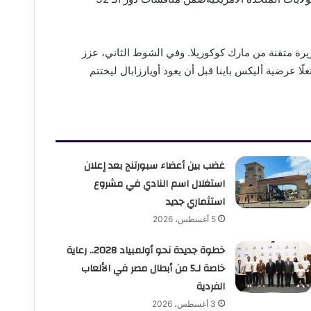
م ميكيل أويارزابال التسجيل في الدقيقة 36 بعد تمريرة متقنة من مارك كوكوريلا. وفي الشوط الثاني، عزز
درو بورو التقدم بهدف ثانٍ من رأسية في الدقيقة 66 مستغلًا عرضية أليكس باينا قبل أن يعود أويارزابال ليختتم
غضب بين أعضاء سبورتنج بعد إعلان
استغلال اسم النادي في مشروع
استثماري جديد
5 أغسطس، 2026
خطوة جديدة نحو أولمبياد 2028.. رعاية
خاصة لـ5 من أبطال مصر في الألعاب
الفردية
3 أغسطس، 2026