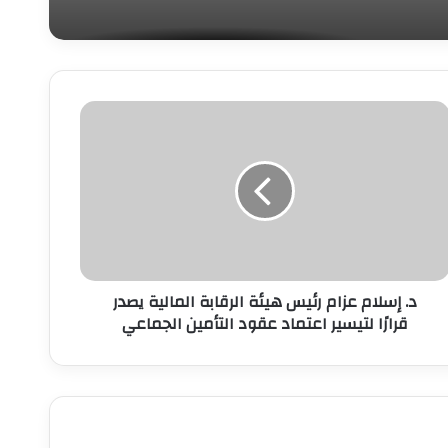
.
سلام
زام
ئيس
يئة
لرقابة
لمالية
صدر
رارًا
د. إسلام عزام رئيس هيئة الرقابة المالية يصدر
تيسير
قرارًا لتيسير اعتماد عقود التأمين الجماعي
عتماد
قود
لتأمين
لجماعي