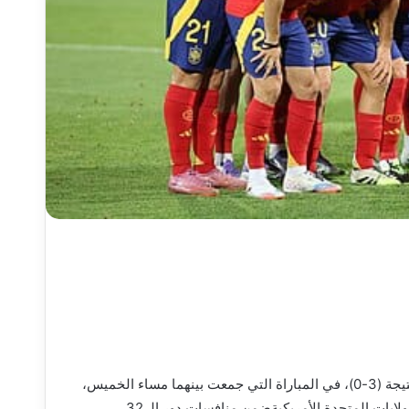
حقق منتخب إسبانيا فوزًا عريضًا على نظيره المنتخب النمساوي بنتيجة (3-0)، في المباراة التي جمعت بينهما مساء الخميس،
2 يوليو 2026، على أرضية ملعب [استاد لوس أنجلوس (سوفي) بالولايات المتحدة الأمريكيةضمن منافسات دور الـ 32