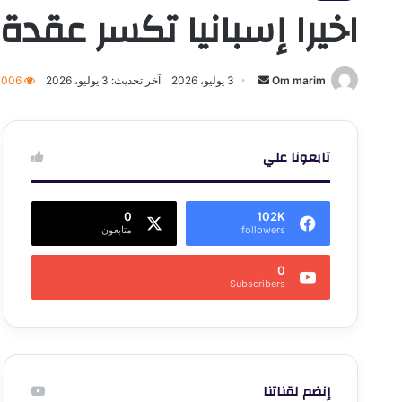
اخيرا إسبانيا تكسر عقدة 
أرسل
Om marim
3 يوليو، 2026
آخر تحديث: 3 يوليو، 2026
٬006
بريدا
إلكترونيا
تابعونا علي
0
102K
followers
متابعون
0
Subscribers
إنضم لقناتنا