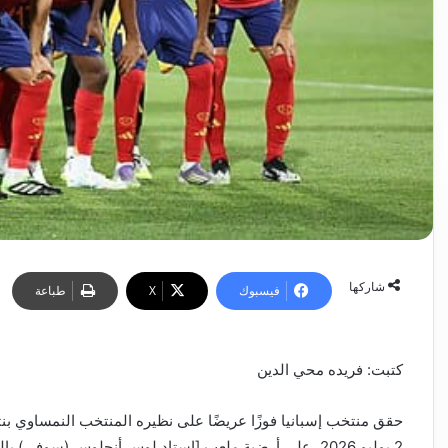
شاركها
فيسبوك
‫X
طباعة
كتبت: فريده محي الدين