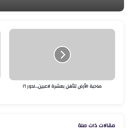
صاحبة
د
الأرض
إ
تتأهل
ع
بعشرة
ر
لاعبين…
ه
لدور
ا
١٦
ا
ي
ق
صاحبة الأرض تتأهل بعشرة لاعبين…لدور ١٦
ل
ا
ع
ا
ا
مقالات ذات صلة