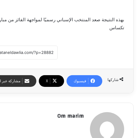
بهذه النتيجة صعد المنتخب الإسباني رسميًا لمواجهة الفائز من مبارا
تكساس
شاركها
فيسبوك
‫X
مشاركة عبر ال
Om marim