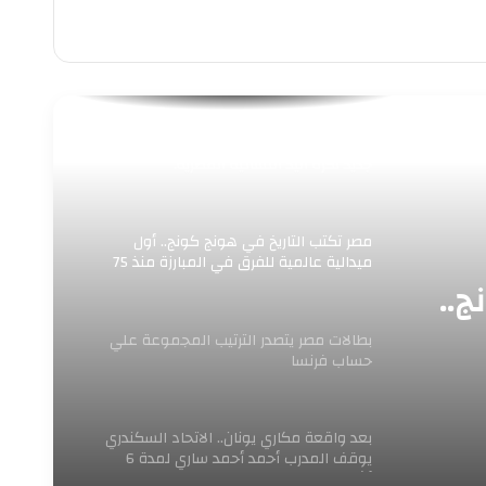
ناشئات يواصل الحلم العالمي وكتابة تاريخ
جديد لكرة اليد النسائية المصرية.
مصر تكتب التاريخ في هونج كونج.. أول
ميدالية عالمية للفرق في المبارزة منذ 75
عامًا
ج..
بطالات مصر يتصدر الترتيب المجموعة علي
حساب فرنسا
بعد واقعة مكاري يونان.. الاتحاد السكندري
يوقف المدرب أحمد أحمد ساري لمدة 6
أشهر