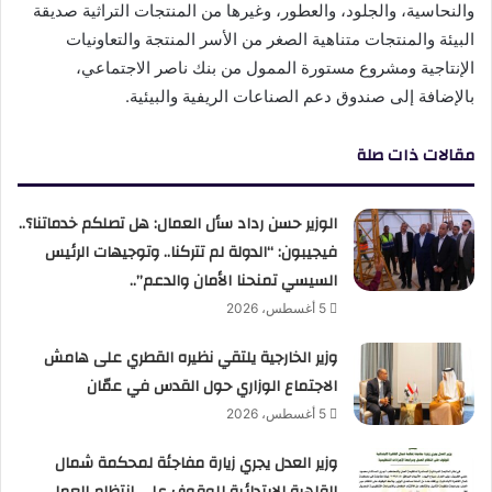
والنحاسية، والجلود، والعطور، وغيرها من المنتجات التراثية صديقة
البيئة والمنتجات متناهية الصغر من الأسر المنتجة والتعاونيات
الإنتاجية ومشروع مستورة الممول من بنك ناصر الاجتماعي،
بالإضافة إلى صندوق دعم الصناعات الريفية والبيئية.
مقالات ذات صلة
الوزير حسن رداد سأل العمال: هل تصلكم خدماتنا؟..
فيجيبون: “الدولة لم تتركنا.. وتوجيهات الرئيس
السيسي تمنحنا الأمان والدعم”..
5 أغسطس، 2026
وزير الخارجية يلتقي نظيره القطري على هامش
الاجتماع الوزاري حول القدس في عمّان
5 أغسطس، 2026
وزير العدل يجري زيارة مفاجئة لمحكمة شمال
القاهرة الابتدائية للوقوف على انتظام العمل