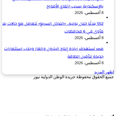
بالإسكندرية بسبب ارتفاع الأمواج
8 أغسطس، 2026
552 بلاغًا خلال يوليو.. «التدخل السريع» تتعامل مع حالات بلا
مأوى في 6 محافظات
8 أغسطس، 2026
مصر تستهدف زيادة إنتاج البترول والغاز وجذب استثمارات
جديدة لتأمين الطاقة
8 أغسطس، 2026
اظهر المزيد
جميع الحقوق محفوظة جريدة الوطن الدولية نيوز
‫X
زر
فيسبوك
الذهاب
إلى
الأعلى