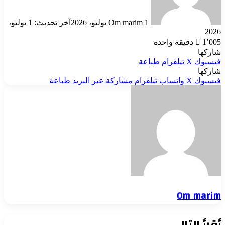
1 يوليو، 2026
Om marim
آخر تحديث: 1 يوليو،
2026
1٬005
دقيقة واحدة
شاركها
فيسبوك
‫X
تيلقرام
طباعة
شاركها
فيسبوك
‫X
واتساب
تيلقرام
مشاركة عبر البريد
طباعة
Om marim