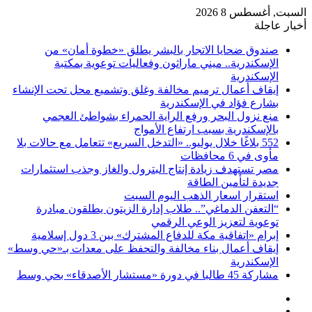
السبت, أغسطس 8 2026
أخبار عاجلة
صندوق ضحايا الاتجار بالبشر يطلق «خطوة أمان» من
الإسكندرية.. ميني ماراثون وفعاليات توعوية بمكتبة
الإسكندرية
إيقاف أعمال ترميم مخالفة وغلق وتشميع محل تحت الإنشاء
بشارع فؤاد في الإسكندرية
منع نزول البحر ورفع الراية الحمراء بشواطئ العجمي
بالإسكندرية بسبب ارتفاع الأمواج
552 بلاغًا خلال يوليو.. «التدخل السريع» تتعامل مع حالات بلا
مأوى في 6 محافظات
مصر تستهدف زيادة إنتاج البترول والغاز وجذب استثمارات
جديدة لتأمين الطاقة
استقرار اسعار الذهب اليوم السبت
“التعفن الدماغي”.. طلاب إدارة الزيتون يطلقون مبادرة
توعوية لتعزيز الوعي الرقمي
إبرام «اتفاقية مكة للدفاع المشترك» بين 3 دول إسلامية
إيقاف أعمال بناء مخالفة والتحفظ على معدات بـ«حي وسط»
الإسكندرية
مشاركة 45 طالبا في دورة «مستشار الأصدقاء» بحي وسط
فيسبوك
‫X