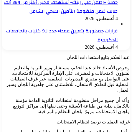
حملة «اطمن على ابنك» تستهدف فحص أكثر من 364 ألف
طالب ضمن منظومة التأمين الصحي الشامل
4 أغسطس، 2026
قرارات جمهورية بتعيين عمداء جدد لـ9 كليات بالجامعات
الحكومية
4 أغسطس، 2026
عبد الحكم يتابع استعدادات اللجان
وحرص الأستاذ خالد عبد الحكم، مستشار وزير التربية والتعليم
لشؤون الامتحانات والمشرف على الإدارة المركزية للامتحانات،
على التواصل مع مديري المديريات التعليمية عبر غرف العمليات
المحلية قبل انطلاق الامتحان، للاطمئنان على جاهزية اللجان وسير
العمل.
وأكد أن جميع مراحل منظومة امتحانات الثانوية العامة مؤمنة
بالكامل، بداية من طباعة الأسئلة وحتى نقلها إلى مراكز التوزيع
ولجان الامتحانات، مرورًا بلجان النظام والمراقبة.
غرفة العمليات ترصد انتظام الامتحانات