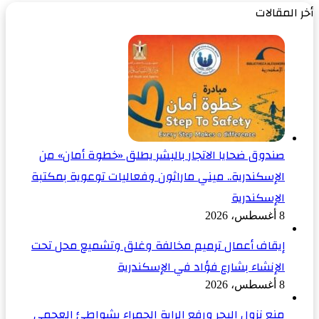
أخر المقالات
صندوق ضحايا الاتجار بالبشر يطلق «خطوة أمان» من
الإسكندرية.. ميني ماراثون وفعاليات توعوية بمكتبة
الإسكندرية
8 أغسطس، 2026
إيقاف أعمال ترميم مخالفة وغلق وتشميع محل تحت
الإنشاء بشارع فؤاد في الإسكندرية
8 أغسطس، 2026
منع نزول البحر ورفع الراية الحمراء بشواطئ العجمي