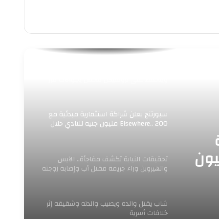
حي وسط بالإسكندرية يرفع 156 حالة إشغال
ويتحفظ على تروسيكل محمل بجوالات فرز
سبورتنج يعلن شراكة استثمارية مبدئية مع
Elsewhere.. 200 مليون جنيه للنادي خلال
عام
Elsewhere.. مليون
تحقيقات النيابة تكشف مفاجأة.. الآيس
والهيروين وراء جريمة مقتل أب وإصابة زوجته
ونجله بالإسكندرية
شاب يقتل والده ويصيب والدته وشقيقه إثر
خلافات أسرية