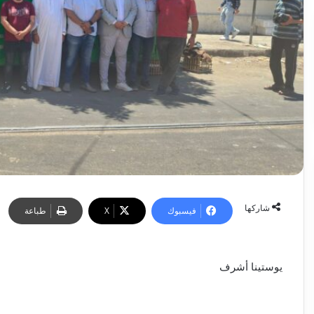
شاركها
فيسبوك
‫X
طباعة
يوستينا أشرف