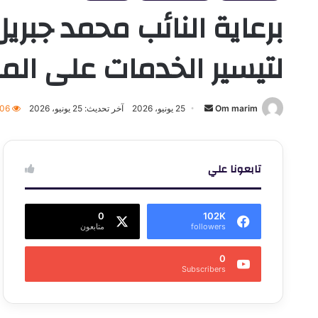
برعاية النائب محمد جبريل
لتيسير الخدمات على الم
أرسل
Om marim
25 يونيو، 2026
آخر تحديث: 25 يونيو، 2026
006
بريدا
إلكترونيا
تابعونا علي
0
102K
followers
متابعون
0
Subscribers